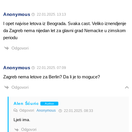
Anonymous
22.01.2025. 13:13
I opet najvise letova iz Beograda. Svaka cast. Veliko iznendjenje
da Zagreb nema nijedan let za glavni grad Nemacke u zimskom
periodu
Odgovori
Anonymous
22.01.2025. 07:09
Zagreb nema letove za Berlin? Da li je to moguce?
Odgovori
Alen Šćuric
Author
Odgovori
Anonymous
22.01.2025. 08:33
Ljeti ima.
Odgovori