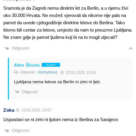
Sramota je da Zagreb nema direktni let za Berlin, a u njemu živi
oko 30.000 Hrvata. Ne možeš vjerovati da nikome nije palo na
pamet da uvede cjelogodišnje direktne letove do Berlina. Tako
bismo bili centar za letove, umjesto da nam to preuzme Ljubljana.
Ne znam gdje je pamet ljudima koji bi na to mogli utjecati?
Odgovori
Alen Šćuric
Author
Odgovori
Anonymous
22.01.2025. 23:04
Ljubljana nema letove za Berlin ni zimi ni ljeti.
Odgovori
Zoka
22.01.2025. 19:57
Uspostavi se ni zimi ni ljutom nema iz Berlina za Sarajevo
Odgovori