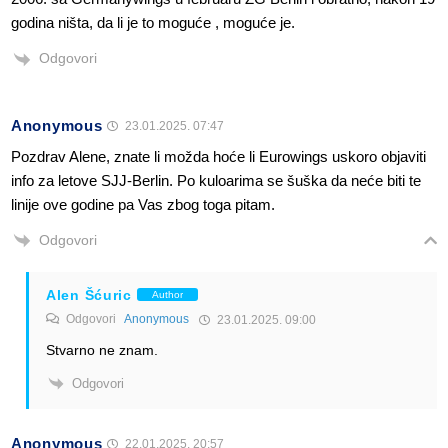
godina ništa, da li je to moguće , moguće je.
Odgovori
Anonymous
23.01.2025. 07:47
Pozdrav Alene, znate li možda hoće li Eurowings uskoro objaviti
info za letove SJJ-Berlin. Po kuloarima se šuška da neće biti te
linije ove godine pa Vas zbog toga pitam.
Odgovori
Alen Šćuric
Author
Odgovori
Anonymous
23.01.2025. 09:00
Stvarno ne znam.
Odgovori
Anonymous
22.01.2025. 20:57