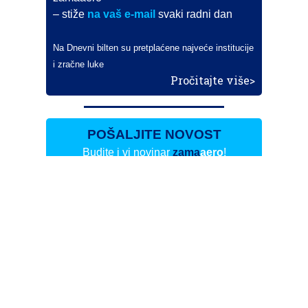
– stiže
na vaš e-mail
svaki radni dan
Na Dnevni bilten su pretplaćene najveće institucije
i zračne luke
Pročitajte više>
POŠALJITE NOVOST
Budite i vi novinar
zama
aero
!
Ako pošaljete 10 novosti koje objavimo
možete postati honorarni suradnik
i pisati za novac!
Info
Pretplata na dnevne biltene