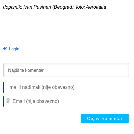
dopisnik: Ivan Pusineri (Beograd), foto: Aeroitalia
Login
I
ili
n
Em
(n
(n
ob
ob