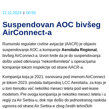
21.11.2024
00:50
Suspendovan AOC bivšeg
AirConnect-a
Rumunski regulator civilne avijacije (AACR) je objavio
suspendovanje AOC-a kompanije
Aeroitalia Regional
,
bivšeg AirConnect-a. Izvori tvrde da je do suspendovanja
došlo usled otkrivanja “nekomformiteta” u operacijama
kompanije tokom inspekcije od strane AACR-a.
Kompanija koja je 2021. osnovana pod imenom AirConnect
je tokom 2023. prodata italijanskoj LCC Aeroitalia, za koju je
u tom trenutku već nekoliko meseci letela pod wet-lease
modelom. Pre ovoga kompanija je nekoliko meseci letela i u
regiji za Air Serbia-u, dok nije došlo do jednostranog raskida
ugovora od strane Air Serbia-e zbog čestih tehničkih