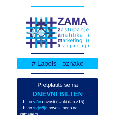
# Labels - oznake
Pretplatite se na
DNEVNI BILTEN
– bitno
više
novosti (svaki dan >15)
– bitno
svježije
novosti nego na
zamaaero