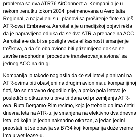
problema sa dva ATR76 AirConnect-a. Kompanija je u
nekom trenutku tokom 2024. preimenovana u Aeroitalia
Regional, a najavljeni su i planovi sa proširenje flote sa još
ATR-ova i Embraer-a. Aeroitalia je u medijskoj objavi rekla
da je napravljena odluka da se dva ATR-a prebace na AOC
Aeroitalia-e da bi se postigla veća efikasnost i smanjenje
troškova, a da će oba aviona biti prizemljena dok se ne
završe neophodne “procedure transferovanja aviona” sa
jednog AOC na drugi.
Kompanija ja takođe naglasila da će svi letovi planirani na
ATR-ovima biti obavljeni na drugim avionima u kompanijinoj
floti, što se naravno dogodilo nije, a preko pola letova je
posledično otkazano u prva tri dana od prizemljenja ATR-
ova. Ruta Bergamo-Rim recimo, koja je trebala da ima četiri
dnevna leta na ATR-u, je smanjena na efektivno dva dnevna
leta, od kojih je jedan naknadno otkazan, a jedan jedini
preostali let se obavlja sa B734 koji kompanija duže vreme
ima u wet-lease-u.