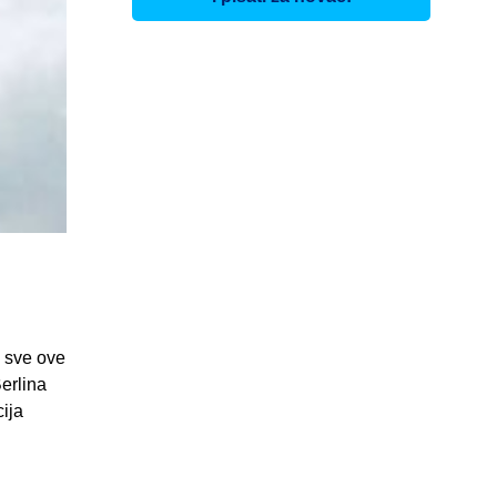
, sve ove
Berlina
cija