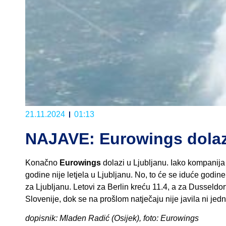
21.11.2024
01:13
NAJAVE: Eurowings dolazi
Konačno
Eurowings
dolazi u Ljubljanu. Iako kompanija 
godine nije letjela u Ljubljanu. No, to će se iduće godin
za Ljubljanu. Letovi za Berlin kreću 11.4, a za Dusseldor
Slovenije, dok se na prošlom natječaju nije javila ni jedn
dopisnik: Mladen Radić (Osijek), foto: Eurowings