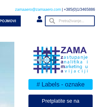
zamaaero@zamaaero.com
| +385(0)1/3465886
 POJMOVI
# Labels - oznake
Pretplatite se na