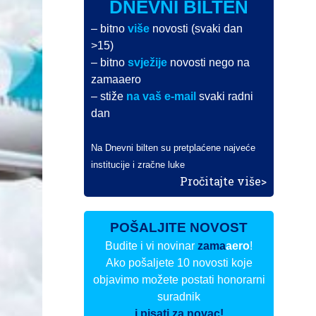
DNEVNI BILTEN
– bitno
više
novosti (svaki dan
>15)
– bitno
svježije
novosti nego na
zamaaero
– stiže
na vaš e-mail
svaki radni
dan
Na Dnevni bilten su pretplaćene najveće
institucije i zračne luke
Pročitajte više>
POŠALJITE NOVOST
Budite i vi novinar
zama
aero
!
Ako pošaljete 10 novosti koje
objavimo možete postati honorarni
suradnik
i pisati za novac!