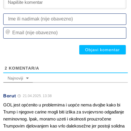
I
ili
n
Em
(n
(n
ob
ob
2
KOMENTAR/A
Najnoviji
Borut
21.04.2025. 13:38
GOL jest općenito u problemima i uopće nema dvojbe kako bi
Trump i njegove carine mogli biti izlika za svojevrsno odgađanje
neminovnog. Ipak, moramo uzeti i okolnosti prouzročene
Trumpovim djelovanjem kao vrlo dalekosežne jer postoji solidna