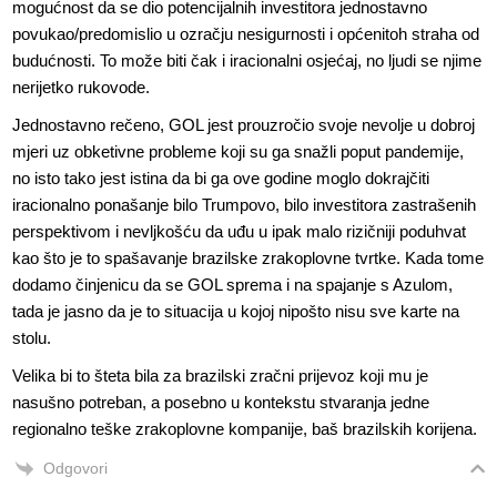
mogućnost da se dio potencijalnih investitora jednostavno
povukao/predomislio u ozračju nesigurnosti i općenitoh straha od
budućnosti. To može biti čak i iracionalni osjećaj, no ljudi se njime
nerijetko rukovode.
Jednostavno rečeno, GOL jest prouzročio svoje nevolje u dobroj
mjeri uz obketivne probleme koji su ga snažli poput pandemije,
no isto tako jest istina da bi ga ove godine moglo dokrajčiti
iracionalno ponašanje bilo Trumpovo, bilo investitora zastrašenih
perspektivom i nevljkošću da uđu u ipak malo rizičniji poduhvat
kao što je to spašavanje brazilske zrakoplovne tvrtke. Kada tome
dodamo činjenicu da se GOL sprema i na spajanje s Azulom,
tada je jasno da je to situacija u kojoj nipošto nisu sve karte na
stolu.
Velika bi to šteta bila za brazilski zračni prijevoz koji mu je
nasušno potreban, a posebno u kontekstu stvaranja jedne
regionalno teške zrakoplovne kompanije, baš brazilskih korijena.
Odgovori