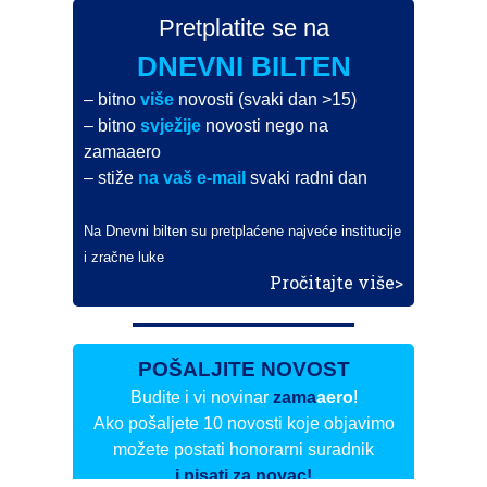
Pretplatite se na
DNEVNI BILTEN
– bitno
više
novosti (svaki dan >15)
– bitno
svježije
novosti nego na
zamaaero
– stiže
na vaš e-mail
svaki radni dan
Na Dnevni bilten su pretplaćene najveće institucije
i zračne luke
Pročitajte više>
POŠALJITE NOVOST
Budite i vi novinar
zama
aero
!
Ako pošaljete 10 novosti koje objavimo
možete postati honorarni suradnik
i pisati za novac!