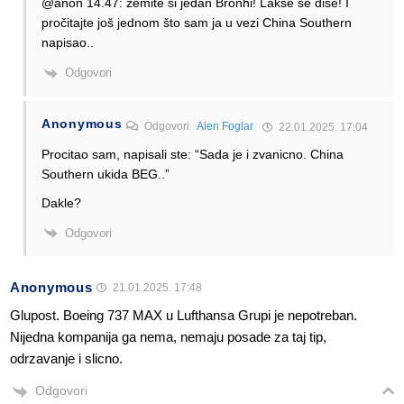
@anon 14.47: zemite si jedan Bronhi! Lakše se diše! I
pročitajte još jednom što sam ja u vezi China Southern
napisao..
Odgovori
Anonymous
Odgovori
Alen Foglar
22.01.2025. 17:04
Procitao sam, napisali ste: “Sada je i zvanicno. China
Southern ukida BEG..”
Dakle?
Odgovori
Anonymous
21.01.2025. 17:48
Glupost. Boeing 737 MAX u Lufthansa Grupi je nepotreban.
Nijedna kompanija ga nema, nemaju posade za taj tip,
odrzavanje i slicno.
Odgovori