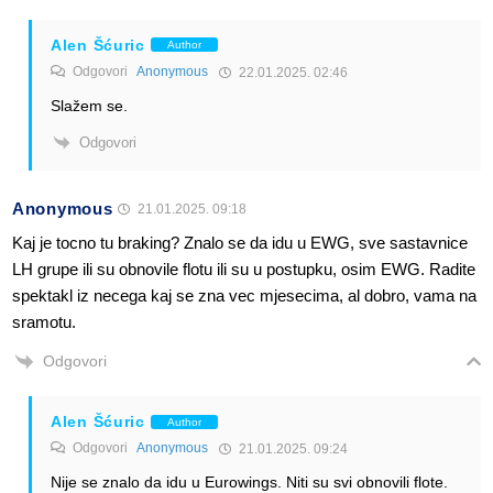
Alen Šćuric
Author
Odgovori
Anonymous
22.01.2025. 02:46
Slažem se.
Odgovori
Anonymous
21.01.2025. 09:18
Kaj je tocno tu braking? Znalo se da idu u EWG, sve sastavnice
LH grupe ili su obnovile flotu ili su u postupku, osim EWG. Radite
spektakl iz necega kaj se zna vec mjesecima, al dobro, vama na
sramotu.
Odgovori
Alen Šćuric
Author
Odgovori
Anonymous
21.01.2025. 09:24
Nije se znalo da idu u Eurowings. Niti su svi obnovili flote.