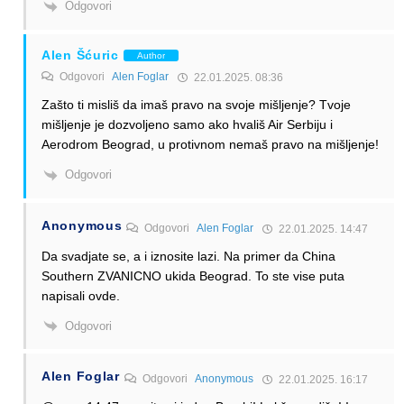
Odgovori
Alen Šćuric
Author
Odgovori
Alen Foglar
22.01.2025. 08:36
Zašto ti misliš da imaš pravo na svoje mišljenje? Tvoje
mišljenje je dozvoljeno samo ako hvališ Air Serbiju i
Aerodrom Beograd, u protivnom nemaš pravo na mišljenje!
Odgovori
Anonymous
Odgovori
Alen Foglar
22.01.2025. 14:47
Da svadjate se, a i iznosite lazi. Na primer da China
Southern ZVANICNO ukida Beograd. To ste vise puta
napisali ovde.
Odgovori
Alen Foglar
Odgovori
Anonymous
22.01.2025. 16:17