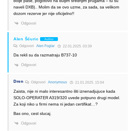
bolje paše, pogotovo na duljim srednjim prugama – tu su
naveli DXB).. Molim da se ovo uzme, za sada, sa velikom
dozom rezerve jer nije oficijelno!!
Odgovori
Alen Šćuric
Author
Odgovori
Alen Foglar
22.01.2025. 03:39
Da rekli su da razmatraju B737-10
Odgovori
Dren
Odgovori
Anonymous
21.01.2025. 15:04
Zaista, nije ni malo interesantno iliti iznenadjujuce kada
SOLO-OPERATER A319/320 uvede potpuno drugi model.
Za koji niko u firmi nema ni jedan certifikat…?
Bas ono, cest slucaj.
Odgovori