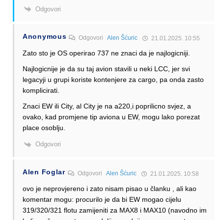
Odgovori
Anonymous
Odgovori
Alen Šćuric
21.01.2025. 10:55
Zato sto je OS operirao 737 ne znaci da je najlogicniji.
Najlogicnije je da su taj avion stavili u neki LCC, jer svi
legacyji u grupi koriste kontenjere za cargo, pa onda zasto
komplicirati.
Znaci EW ili City, al City je na a220,i poprilicno svjez, a
ovako, kad promjene tip aviona u EW, mogu lako porezat
place osoblju.
Odgovori
Alen Foglar
Odgovori
Alen Šćuric
21.01.2025. 10:58
ovo je neprovjereno i zato nisam pisao u članku , ali kao
komentar mogu: procurilo je da bi EW mogao cijelu
319/320/321 flotu zamijeniti za MAX8 i MAX10 (navodno im