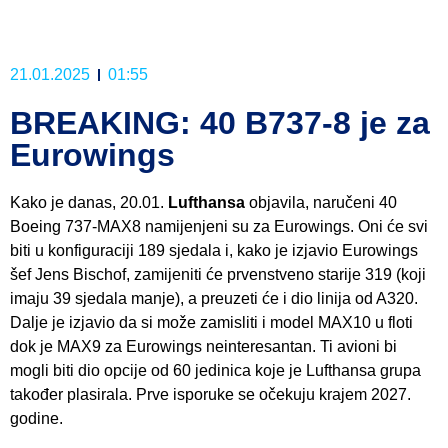
21.01.2025
01:55
BREAKING: 40 B737-8 je za
Eurowings
Kako je danas, 20.01.
Lufthansa
objavila, naručeni 40
Boeing 737-MAX8 namijenjeni su za Eurowings. Oni će svi
biti u konfiguraciji 189 sjedala i, kako je izjavio Eurowings
šef Jens Bischof, zamijeniti će prvenstveno starije 319 (koji
imaju 39 sjedala manje), a preuzeti će i dio linija od A320.
Dalje je izjavio da si može zamisliti i model MAX10 u floti
dok je MAX9 za Eurowings neinteresantan. Ti avioni bi
mogli biti dio opcije od 60 jedinica koje je Lufthansa grupa
također plasirala. Prve isporuke se očekuju krajem 2027.
godine.