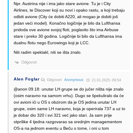
Npr. Austrina nije i ima jako stare avione. Tu je i City
Airlines, te Discover koji su novi i opako rastu, a koji trebaju
odbiti avione (City će dobiti A220, ali mogao je dobiti još
jedan veći model). Konačno logičnije je bilo da Lufthansa
pridoda ove avione svojoj floti, poglavito što ima Airbuse
stare i preko 30 godina. Logičnije bi bilo da Lufthansa ima
dualnu flotu nego Eurowings koji je LCC.
Niti radim spektakl, niti se išta znalo.
Odgovori
Alen Foglar
Odgovori
Anonymous
21.01.2025. 09:54
@anon 09.18: unutar LH grupe se do jučer ništa nije znalo
(osim naravno na samom vrhu). Dugo se špekuliralo da će
ovi avioni ići u OS s obzirom da je OS jedina unutar LH
grupe, osim same LH naravno, koja je operirala 737 a uz to
je dobar dio 320 i svi 321 već jako stari. Ja sam prije
otprilike 4 tjedna razgovarao sa srednjim managementom
OS-a na jednom eventu u Beču o tome, i oni u tom