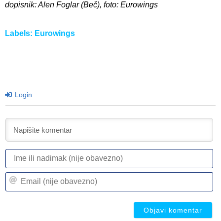
dopisnik: Alen Foglar (Beč), foto: Eurowings
Labels:
Eurowings
Login
I
ili
n
Em
(n
(n
ob
ob