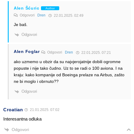
Alen Šćuric
Author
Odgovori
Dren
22.01.2025. 02:49
Je baš.
Odgovori
Alen Foglar
Odgovori
Dren
22.01.2025. 07:21
ako uzmemo u obzir da su najvjerojatnije dobili ogromne
popuste i nije tako čudno. Uz to se radi o 100 aviona. I na
kraju: kako kompanije od Boeinga prelaze na Airbus, zašto
ne bi moglo i obrnuto??
Odgovori
Croatian
21.01.2025. 07:02
Interesantna odluka
Odgovori