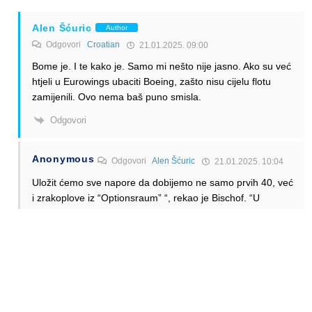
Alen Šćuric
Author
Odgovori
Croatian
21.01.2025. 09:00
Bome je. I te kako je. Samo mi nešto nije jasno. Ako su već
htjeli u Eurowings ubaciti Boeing, zašto nisu cijelu flotu
zamijenili. Ovo nema baš puno smisla.
Odgovori
Anonymous
Odgovori
Alen Šćuric
21.01.2025. 10:04
Uložit ćemo sve napore da dobijemo ne samo prvih 40, već
i zrakoplove iz “Optionsraum” “, rekao je Bischof. “U
principu, cilj je ponovno stvoriti jedinstvenu flotu.” Ali to će
potrajati neko vrijeme.
Imaju Opciju za još 60 737-8max, a i interes za 737-
10max.
Odgovori