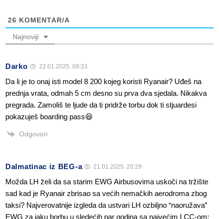
26
KOMENTAR/A
Najnoviji
Darko
22.01.2025. 09:33
Da li je to onaj isti model 8 200 kojeg koristi Ryanair? Uđeš na
prednja vrata, odmah 5 cm desno su prva dva sjedala. Nikakva
pregrada. Zamoliš te ljude da ti pridrže torbu dok ti stjuardesi
pokazuješ boarding pass😆
Odgovori
Dalmatinac iz BEG-a
21.01.2025. 20:29
Možda LH želi da sa starim EWG Airbusovima uskoči na tržište
sad kad je Ryanair zbrisao sa većih nemačkih aerodroma zbog
taksi? Najverovatnije izgleda da ustvari LH ozbiljno “naoružava”
EWG za jaku borbu u sledećih par godina sa najvećim LCC-om: