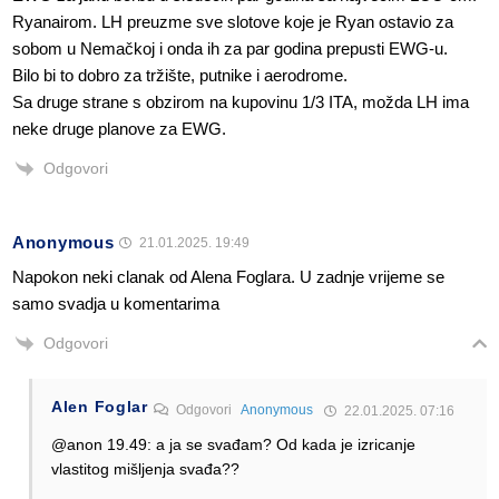
Ryanairom. LH preuzme sve slotove koje je Ryan ostavio za
sobom u Nemačkoj i onda ih za par godina prepusti EWG-u.
Bilo bi to dobro za tržište, putnike i aerodrome.
Sa druge strane s obzirom na kupovinu 1/3 ITA, možda LH ima
neke druge planove za EWG.
Odgovori
Anonymous
21.01.2025. 19:49
Napokon neki clanak od Alena Foglara. U zadnje vrijeme se
samo svadja u komentarima
Odgovori
Alen Foglar
Odgovori
Anonymous
22.01.2025. 07:16
@anon 19.49: a ja se svađam? Od kada je izricanje
vlastitog mišljenja svađa??