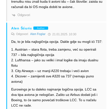
trenutku nisu znali kuda ti avioni idu – čak štoviše: zaista su
računali da bi OS mogla dobiti te avione..
Odgovori
Alen Šćuric
Author
Odgovori
Alen Foglar
21.01.2025. 10:30
Da, to je bila najlogičnija opcija. Dakle gdje su mogli ići 737:
1. Austrian – stara flota, treba zamjenu, već su operirali
737 – bila najlogičnija opcija
2. Lufthansa – jako su veliki i imal logike da imaju dualnu
flotu
3. City Airways – uz manji A220 trebaju i veći avion
4. Dicover – zamijeniti sve A320 sa 737 (nemaju puno
aviona)
Eurowings je tu daleko najmanje logična opcija. LCC sa
dva tipa aviona je nelogičan. Zašto uz Airbus dodati još i
Boeing, to će samo povećati troškove LCC. To u načelu
LCC ne rade.