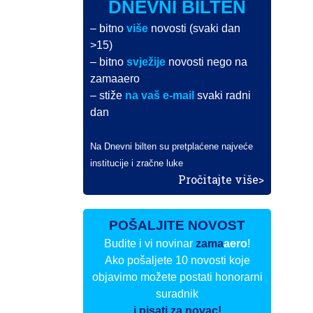
DNEVNI BILTEN
– bitno
više
novosti (svaki dan
>15)
– bitno
svježije
novosti nego na
zamaaero
– stiže
na vaš e-mail
svaki radni
dan
Na Dnevni bilten su pretplaćene najveće
institucije i zračne luke
Pročitajte više>
POŠALJITE NOVOST
Budite i vi novinar
zama
aero
!
Ako pošaljete 10 novosti koje
objavimo možete postati honorarni
suradnik
i pisati za novac!