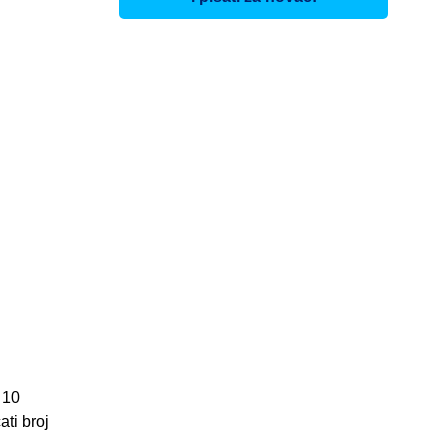
 10
ti broj