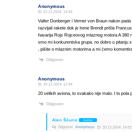
Anonymous
22.12.2024. 14:36
Valter Donberger i Verner von Braun nakon pada 
razvijali rakete dok je Irene Brendt prišla Francus
havarija Rojs Rojceovog mlaznog motora A 380 n
smo mi konkurentska grupa. no dobro u pitanju su
, pišite o mlaznim motorima a mi ćemo komentira
Odgovori
Anonymous
20.12.2024. 12:44
20 velikih aviona, to svakako nije malo. I to pola
Odgovori
Alen Šćuric
Author
Odgovori
Anonymous
20.12.2024. 14:02