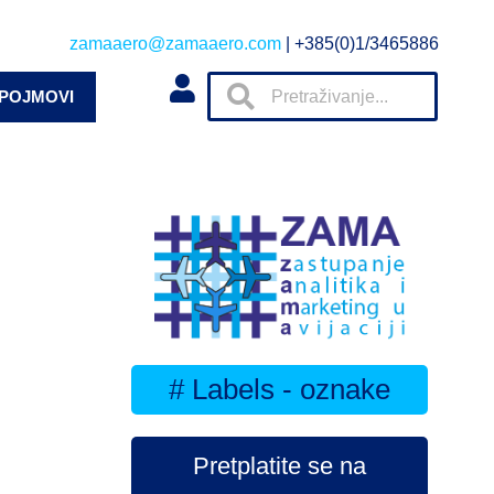
zamaaero@zamaaero.com
| +385(0)1/3465886
 POJMOVI
# Labels - oznake
Pretplatite se na