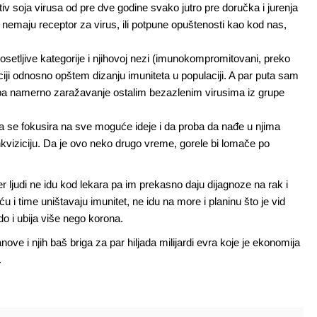
v soja virusa od pre dve godine svako jutro pre doručka i jurenja
 nemaju receptor za virus, ili potpune opuštenosti kao kod nas,
setljive kategorije i njihovoj nezi (imunokompromitovani, preko
enciji odnosno opštem dizanju imuniteta u populaciji. A par puta sam
tipa namerno zaražavanje ostalim bezazlenim virusima iz grupe
 se fokusira na sve moguće ideje i da proba da nađe u njima
inkviziciju. Da je ovo neko drugo vreme, gorele bi lomače po
ljudi ne idu kod lekara pa im prekasno daju dijagnoze na rak i
eću i time uništavaju imunitet, ne idu na more i planinu što je vid
o i ubija više nego korona.
anove i njih baš briga za par hiljada milijardi evra koje je ekonomija
.