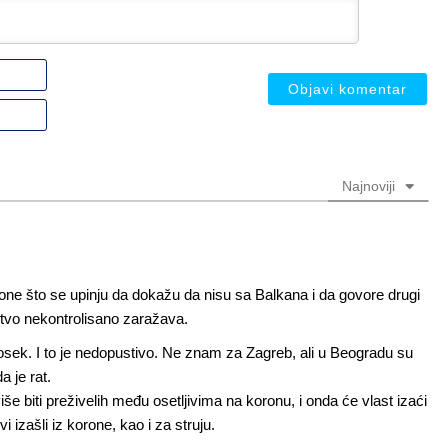
Ime
ili
nadimak
Email
(nije
(nije
obavezno)
obavezno)
Najnoviji
 one što se upinju da dokažu da nisu sa Balkana i da govore drugi
štvo nekontrolisano zaražava.
sek. I to je nedopustivo. Ne znam za Zagreb, ali u Beogradu su
 je rat.
še biti preživelih među osetljivima na koronu, i onda će vlast izaći
i izašli iz korone, kao i za struju.