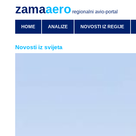
zama
aero
regionalni avio-portal
HOME
ANALIZE
NOVOSTI IZ REGIJE
Novosti iz svijeta