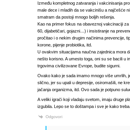
Između kompletnog zatvaranja i vakcinisanja proti
male dece i mladih da se vakcinišu a najčešće ni
smatram da postoji mnogo boljih rešenja.
Kao na primer fokus na obaveznoj vakcinaciji za o
60, dijabetičari, gojazni…) i insistiranje na prev
pročitao i o nekim drugim načinima prevencije, 
korone, pijenje probiotika, itd.
U ovakvim situacijama naučna zajednica mora da
nešto korisno. A umesto toga, oni su se bacili u 
trgovima civilizovane Evrope, budite sigurni.
Ovako kako je sada imamo mnogo više umrlih, jer 
slično, jer su upali u depresije, osiromašili, ne kr
jačanja organizma, itd. Ovo sada je potpuno sulud
A veliki igrači koji vladaju svetom, imaju druge pl
izgubila. Lepo se to doštampa i sve je kako treba
Odgovori