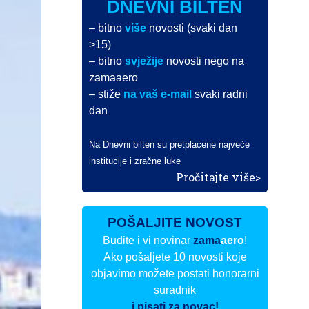
DNEVNI BILTEN
– bitno
više
novosti (svaki dan
>15)
– bitno
svježije
novosti nego na
zamaaero
– stiže
na vaš e-mail
svaki radni
dan
Na Dnevni bilten su pretplaćene najveće
institucije i zračne luke
Pročitajte više>
POŠALJITE NOVOST
Budite i vi novinar
zama
aero
!
Ako pošaljete 10 novosti koje
objavimo možete postati honorarni
suradnik
i pisati za novac!