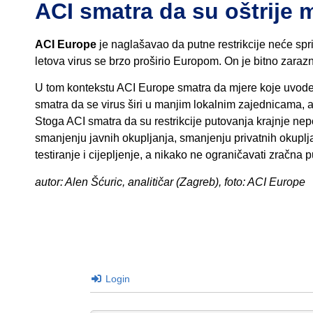
ACI smatra da su oštrije 
ACI Europe
je naglašavao da putne restrikcije neće spri
letova virus se brzo proširio Europom. On je bitno zarazni
U tom kontekstu ACI Europe smatra da mjere koje uvode p
smatra da se virus širi u manjim lokalnim zajednicama, a ne
Stoga ACI smatra da su restrikcije putovanja krajnje nep
smanjenju javnih okupljanja, smanjenju privatnih okuplj
testiranje i cijepljenje, a nikako ne ograničavati zračna 
autor: Alen Šćuric, analitičar (Zagreb), foto: ACI Europe
Login