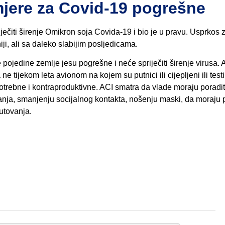
mjere za Covid-19 pogrešne
ječiti širenje Omikron soja Covida-19 i bio je u pravu. Usprkos
ji, ali sa daleko slabijim posljedicama.
ojedine zemlje jesu pogrešne i neće spriječiti širenje virusa. 
 tijekom leta avionom na kojem su putnici ili cijepljeni ili testi
otrebne i kontraproduktivne. ACI smatra da vlade moraju poradit
anja, smanjenju socijalnog kontakta, nošenju maski, da moraju 
putovanja.