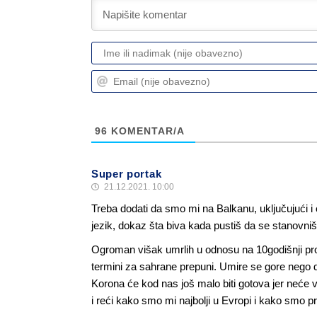
96
KOMENTAR/A
Super portak
21.12.2021. 10:00
Treba dodati da smo mi na Balkanu, uključujući i
jezik, dokaz šta biva kada pustiš da se stanovni
Ogroman višak umrlih u odnosu na 10godišnji pro
termini za sahrane prepuni. Umire se gore nego da
Korona će kod nas još malo biti gotova jer neće vi
i reći kako smo mi najbolji u Evropi i kako smo prv