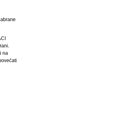
 zabrane
ACI
rani.
i na
povećati