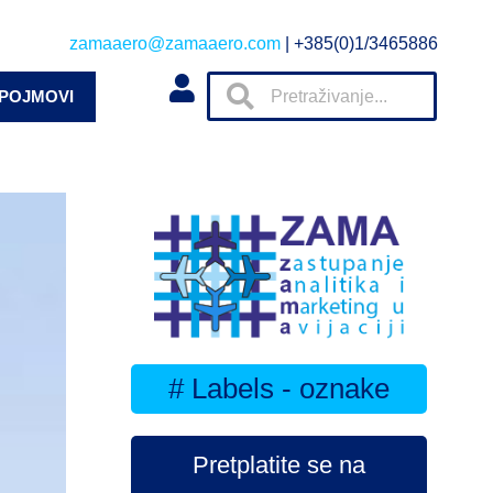
zamaaero@zamaaero.com
| +385(0)1/3465886
 POJMOVI
# Labels - oznake
Pretplatite se na