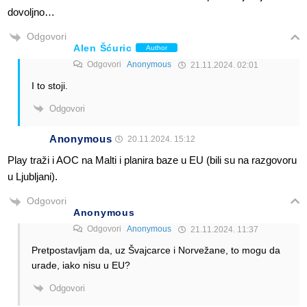
dovoljno…
Odgovori
Alen Šćuric
Author
Odgovori
Anonymous
21.11.2024. 02:01
I to stoji.
Odgovori
Anonymous
20.11.2024. 15:12
Play traži i AOC na Malti i planira baze u EU (bili su na razgovoru
u Ljubljani).
Odgovori
Anonymous
Odgovori
Anonymous
21.11.2024. 11:37
Pretpostavljam da, uz Švajcarce i Norvežane, to mogu da
urade, iako nisu u EU?
Odgovori