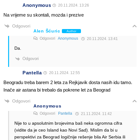
Anonymous
20.11.2024. 13:26
Na vrijeme su skontali, mozda i prezive
Odgovori
Alen Šćuric
Author
Odgovori
Anonymous
20.11.2024. 13:41
Da.
Odgovori
Pantella
20.11.2024. 12:55
Beogradu treba barem 2 leta za Rejkjavik dosta nasih idu tamo.
Inače air astana bi trebalo da pokrene let za Beograd
Odgovori
Anonymous
Odgovori
Pantella
21.11.2024. 11:42
Nije to u apsolutnim brojevima baš neka ogromna cifra
(vidite da je ceo Island kao Novi Sad). Mislim da bi u
perspektivi za Beograd logičnije rešenje bila Air Serbia ili