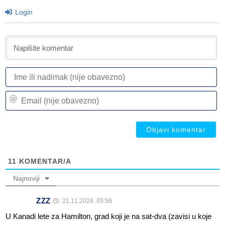
Login
I
ili
n
Em
(n
(n
ob
ob
11
KOMENTAR/A
Najnoviji
ZZZ
21.11.2024. 05:58
U Kanadi lete za Hamilton, grad koji je na sat-dva (zavisi u koje