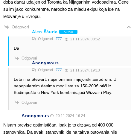
doba dana) udaljen od Toronta ka Nijagarinim vodopadima. Cene
su im jako konkurentne, narocito za mladu ekipu koja ide na
letovanje u Evropu.
Odgovori
Alen Šćuric
Author
Odgovori
ZZZ
21.11.2024. 08:52
Da
Odgovori
Anonymous
Odgovori
ZZZ
21.11.2024. 19:13
Lete i na Stewart, najanonimnini njujorški aerodrom. U
nepopularnim danima mogli ste za 150-200€ otići iz
Budimpešte u New York kombinirajući Wizzair i Play.
Odgovori
Anonymous
20.11.2024. 16:24
Nisam previse optimističan, ipak je to drzava od 400 000
stanovnika. Da svaki stanovnik ide na takva putovanja nije