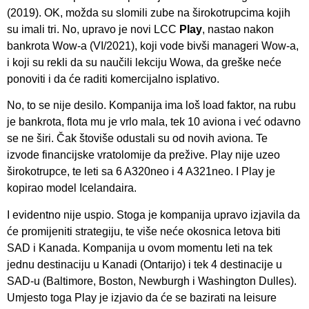
(2019). OK, možda su slomili zube na širokotrupcima kojih
su imali tri. No, upravo je novi LCC
Play
, nastao nakon
bankrota Wow-a (VI/2021), koji vode bivši manageri Wow-a,
i koji su rekli da su naučili lekciju Wowa, da greške neće
ponoviti i da će raditi komercijalno isplativo.
No, to se nije desilo. Kompanija ima loš load faktor, na rubu
je bankrota, flota mu je vrlo mala, tek 10 aviona i već odavno
se ne širi. Čak štoviše odustali su od novih aviona. Te
izvode financijske vratolomije da prežive. Play nije uzeo
širokotrupce, te leti sa 6 A320neo i 4 A321neo. I Play je
kopirao model Icelandaira.
I evidentno nije uspio. Stoga je kompanija upravo izjavila da
će promijeniti strategiju, te više neće okosnica letova biti
SAD i Kanada. Kompanija u ovom momentu leti na tek
jednu destinaciju u Kanadi (Ontarijo) i tek 4 destinacije u
SAD-u (Baltimore, Boston, Newburgh i Washington Dulles).
Umjesto toga Play je izjavio da će se bazirati na leisure