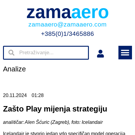
zama
aero
zamaaero@zamaaero.com
+385(0)1/3465886
Analize
20.11.2024
01:28
Zašto Play mijenja strategiju
analitičar: Alen Šćuric (Zagreb), foto: Icelandair
Icelandair je stvorio jedan vrlo specifičan model operacija