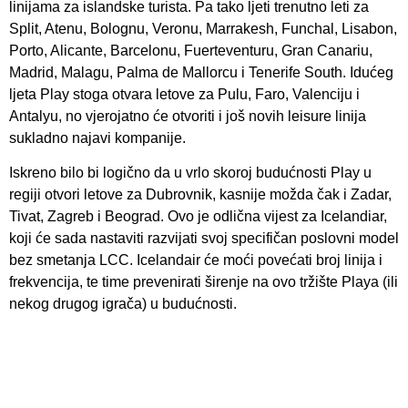
linijama za islandske turista. Pa tako ljeti trenutno leti za
Split, Atenu, Bolognu, Veronu, Marrakesh, Funchal, Lisabon,
Porto, Alicante, Barcelonu, Fuerteventuru, Gran Canariu,
Madrid, Malagu, Palma de Mallorcu i Tenerife South. Idućeg
ljeta Play stoga otvara letove za Pulu, Faro, Valenciju i
Antalyu, no vjerojatno će otvoriti i još novih leisure linija
sukladno najavi kompanije.
Iskreno bilo bi logično da u vrlo skoroj budućnosti Play u
regiji otvori letove za Dubrovnik, kasnije možda čak i Zadar,
Tivat, Zagreb i Beograd. Ovo je odlična vijest za Icelandiar,
koji će sada nastaviti razvijati svoj specifičan poslovni model
bez smetanja LCC. Icelandair će moći povećati broj linija i
frekvencija, te time prevenirati širenje na ovo tržište Playa (ili
nekog drugog igrača) u budućnosti.