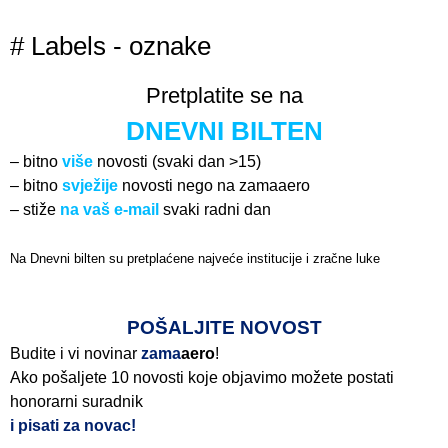
# Labels - oznake
Pretplatite se na
DNEVNI BILTEN
– bitno
više
novosti (svaki dan >15)
– bitno
svježije
novosti nego na zamaaero
– stiže
na vaš e-mail
svaki radni dan
Na Dnevni bilten su pretplaćene najveće institucije i zračne luke
Pročitajte više>
POŠALJITE NOVOST
Budite i vi novinar
zama
aero
!
Ako pošaljete 10 novosti koje objavimo možete postati
honorarni suradnik
i pisati za novac!