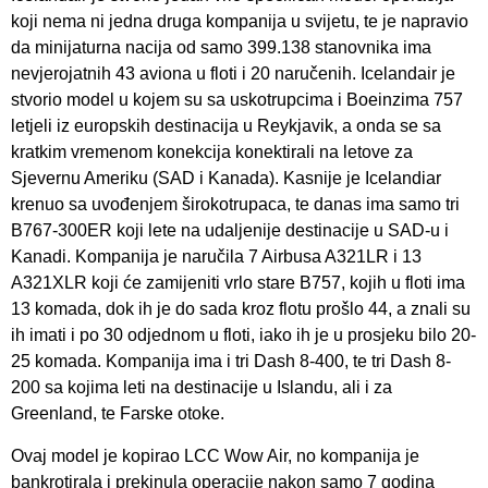
koji nema ni jedna druga kompanija u svijetu, te je napravio
da minijaturna nacija od samo 399.138 stanovnika ima
nevjerojatnih 43 aviona u floti i 20 naručenih. Icelandair je
stvorio model u kojem su sa uskotrupcima i Boeinzima 757
letjeli iz europskih destinacija u Reykjavik, a onda se sa
kratkim vremenom konekcija konektirali na letove za
Sjevernu Ameriku (SAD i Kanada). Kasnije je Icelandiar
krenuo sa uvođenjem širokotrupaca, te danas ima samo tri
B767-300ER koji lete na udaljenije destinacije u SAD-u i
Kanadi. Kompanija je naručila 7 Airbusa A321LR i 13
A321XLR koji će zamijeniti vrlo stare B757, kojih u floti ima
13 komada, dok ih je do sada kroz flotu prošlo 44, a znali su
ih imati i po 30 odjednom u floti, iako ih je u prosjeku bilo 20-
25 komada. Kompanija ima i tri Dash 8-400, te tri Dash 8-
200 sa kojima leti na destinacije u Islandu, ali i za
Greenland, te Farske otoke.
Ovaj model je kopirao LCC Wow Air, no kompanija je
bankrotirala i prekinula operacije nakon samo 7 godina