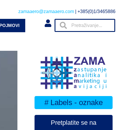
zamaaero@zamaaero.com
| +385(0)1/3465886
 POJMOVI
# Labels - oznake
Pretplatite se na