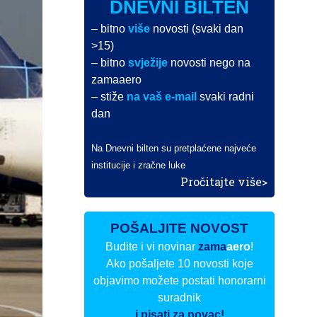
DNEVNI BILTEN
– bitno
više
novosti (svaki dan
>15)
– bitno
svježije
novosti nego na
zamaaero
– stiže
na vaš e-mail
svaki radni
dan
Na Dnevni bilten su pretplaćene najveće
institucije i zračne luke
Pročitajte više>
POŠALJITE NOVOST
Budite i vi novinar
zama
aero
!
Ako pošaljete 10 novosti koje
objavimo možete postati honorarni
suradnik
i pisati za novac!