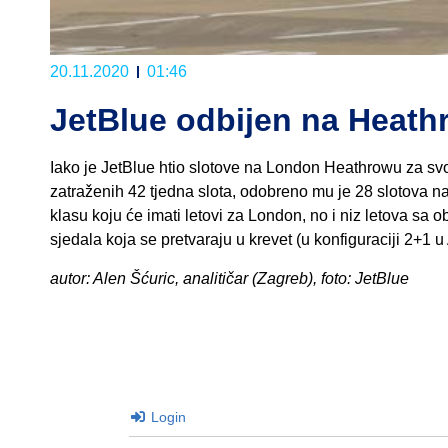
20.11.2020
01:46
JetBlue odbijen na Heat
Iako je JetBlue htio slotove na London Heathrowu za svoj
zatraženih 42 tjedna slota, odobreno mu je 28 slotova na
klasu koju će imati letovi za London, no i niz letova sa
sjedala koja se pretvaraju u krevet (u konfiguraciji 2+1 u 
autor: Alen Šćuric, analitičar (Zagreb), foto: JetBlue
Login