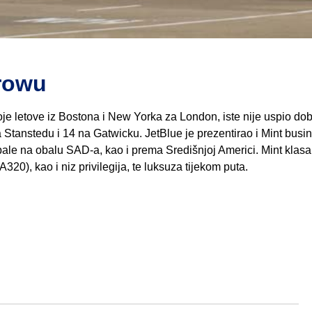
hrowu
e letove iz Bostona i New Yorka za London, iste nije uspio dobi
 Stanstedu i 14 na Gatwicku. JetBlue je prezentirao i Mint busi
 obale na obalu SAD-a, kao i prema Središnjoj Americi. Mint klas
A320), kao i niz privilegija, te luksuza tijekom puta.