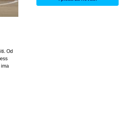
ti. Od
ness
a ima