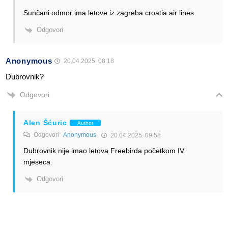
Sunčani odmor ima letove iz zagreba croatia air lines
Odgovori
Anonymous
20.04.2025. 08:18
Dubrovnik?
Odgovori
Alen Šćuric
Author
Odgovori
Anonymous
20.04.2025. 09:58
Dubrovnik nije imao letova Freebirda početkom IV.
mjeseca.
Odgovori