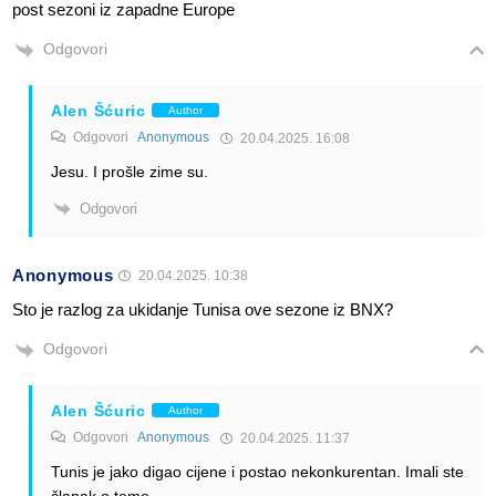
post sezoni iz zapadne Europe
Odgovori
Alen Šćuric
Author
Odgovori
Anonymous
20.04.2025. 16:08
Jesu. I prošle zime su.
Odgovori
Anonymous
20.04.2025. 10:38
Sto je razlog za ukidanje Tunisa ove sezone iz BNX?
Odgovori
Alen Šćuric
Author
Odgovori
Anonymous
20.04.2025. 11:37
Tunis je jako digao cijene i postao nekonkurentan. Imali ste
članak o tome.