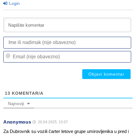
Login
I
ili
n
Em
(n
(n
ob
ob
13
KOMENTAR/A
Najnoviji
Anonymous
20.04.2025. 15:07
Za Dubrovnik su vozili čarter letove grupe umirovljenika u pred i