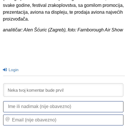
svake godine, festival zrakoplovstva, sa gomilom promocija,
prezentacija, aviona na displeju, te prodaja aviona najvećih
proizvođača.
analitičar: Alen Šćuric (Zagreb), foto: Farnborough Air Show
Login
I
ili
n
Em
(n
(n
ob
ob