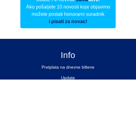
Ako pošaljete 10 novosti koje objavimo
možete postati honorarni suradnik
i pisati za novac!
Info
Pretplata na dnevne biltene
Update
O nama
Kontakt
Impressum
Privacy Policy