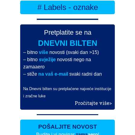
# Labels - oznake
Pretplatite se na
DNEVNI BILTEN
– bitno
više
novosti (svaki dan >15)
– bitno
svježije
novosti nego na
zamaaero
– stiže
na vaš e-mail
svaki radni dan
Na Dnevni bilten su pretplaćene najveće institucije
i zračne luke
Pročitajte više>
POŠALJITE NOVOST
Budite i vi novinar
zama
aero
!