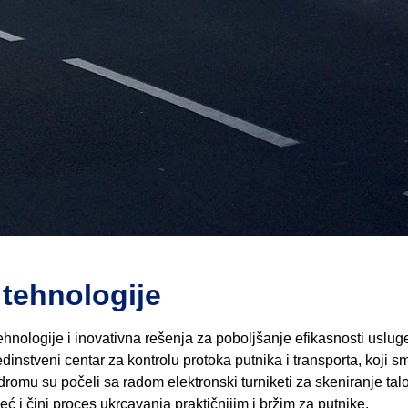
 tehnologije
nologije i inovativna rešenja za poboljšanje efikasnosti uslug
instveni centar za kontrolu protoka putnika i transporta, koji s
romu su počeli sa radom elektronski turniketi za skeniranje tal
 i čini proces ukrcavanja praktičnijim i bržim za putnike.