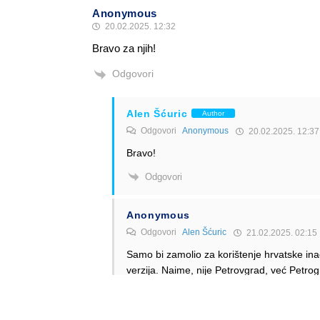
Anonymous
20.02.2025. 12:32
Bravo za njih!
Odgovori
Alen Šćuric
Author
Odgovori
Anonymous
20.02.2025. 12:37
Bravo!
Odgovori
Anonymous
Odgovori
Alen Šćuric
21.02.2025. 02:15
Samo bi zamolio za korištenje hrvatske ina
verzija. Naime, nije Petrovgrad, već Petr
Odgovori