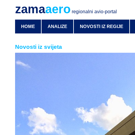
zama
aero
regionalni avio-portal
HOME
ANALIZE
NOVOSTI IZ REGIJE
Novosti iz svijeta