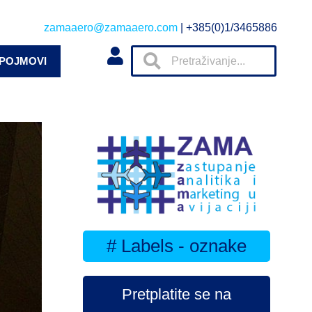
zamaaero@zamaaero.com
| +385(0)1/3465886
 POJMOVI
# Labels - oznake
Pretplatite se na