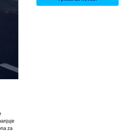
e
manjuje
ona za