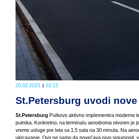
20.02.2025
02:15
St.Petersburg uvodi nove
St.Petersburg
Pulkovo aktivno implementira moderne teh
putnika. Konkretno, na terminalu aerodroma otvoren je jed
vreme usluge pre leta sa 1,5 sata na 30 minuta. Na aerod
ukrcavanje. Ovo ne samo da povećava nivo sigurnosti, već