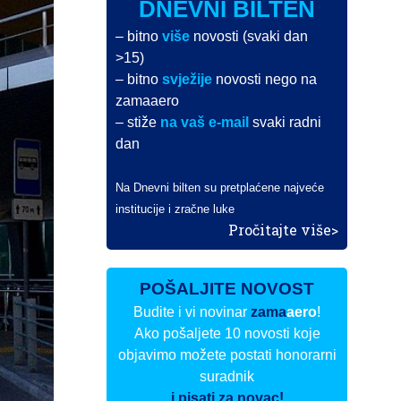
DNEVNI BILTEN
– bitno
više
novosti (svaki dan
>15)
– bitno
svježije
novosti nego na
zamaaero
– stiže
na vaš e-mail
svaki radni
dan
Na Dnevni bilten su pretplaćene najveće
institucije i zračne luke
Pročitajte više>
POŠALJITE NOVOST
Budite i vi novinar
zama
aero
!
Ako pošaljete 10 novosti koje
objavimo možete postati honorarni
suradnik
i pisati za novac!