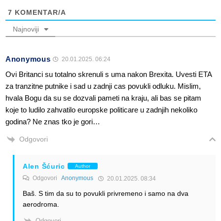
7
KOMENTAR/A
Najnoviji
Anonymous
20.01.2025. 06:24
Ovi Britanci su totalno skrenuli s uma nakon Brexita. Uvesti ETA
za tranzitne putnike i sad u zadnji cas povukli odluku. Mislim,
hvala Bogu da su se dozvali pameti na kraju, ali bas se pitam
koje to ludilo zahvatilo europske politicare u zadnjih nekoliko
godina? Ne znas tko je gori…
Odgovori
Alen Šćuric
Author
Odgovori
Anonymous
20.01.2025. 08:34
Baš. S tim da su to povukli privremeno i samo na dva
aerodroma.
Odgovori