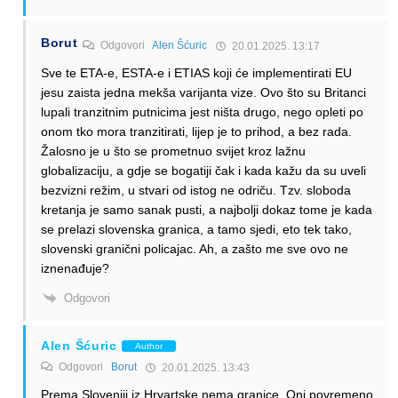
Borut
Odgovori
Alen Šćuric
20.01.2025. 13:17
Sve te ETA-e, ESTA-e i ETIAS koji će implementirati EU
jesu zaista jedna mekša varijanta vize. Ovo što su Britanci
lupali tranzitnim putnicima jest ništa drugo, nego opleti po
onom tko mora tranzitirati, lijep je to prihod, a bez rada.
Žalosno je u što se prometnuo svijet kroz lažnu
globalizaciju, a gdje se bogatiji čak i kada kažu da su uveli
bezvizni režim, u stvari od istog ne odriču. Tzv. sloboda
kretanja je samo sanak pusti, a najbolji dokaz tome je kada
se prelazi slovenska granica, a tamo sjedi, eto tek tako,
slovenski granični policajac. Ah, a zašto me sve ovo ne
iznenađuje?
Odgovori
Alen Šćuric
Author
Odgovori
Borut
20.01.2025. 13:43
Prema Sloveniji iz Hrvartske nema granice. Oni povremeno