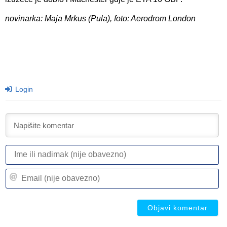
novinarka: Maja Mrkus (Pula), foto: Aerodrom London
Login
I
ili
n
Em
(n
(n
ob
ob