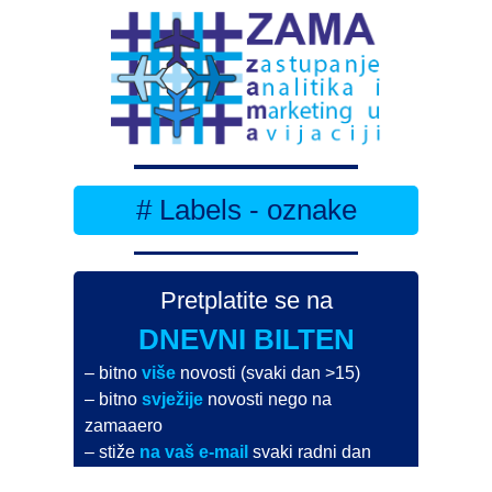
# Labels - oznake
Pretplatite se na
DNEVNI BILTEN
– bitno
više
novosti (svaki dan >15)
– bitno
svježije
novosti nego na
zamaaero
– stiže
na vaš e-mail
svaki radni dan