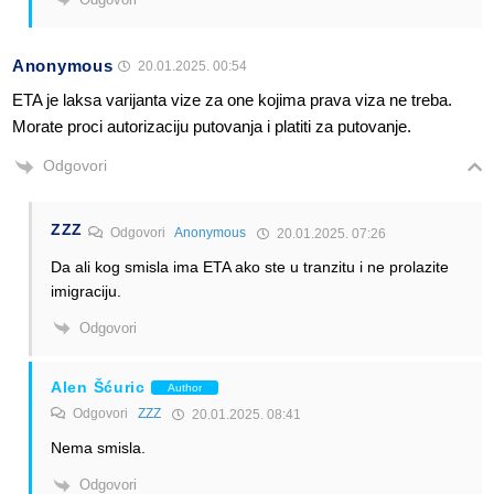
Anonymous
20.01.2025. 00:54
ETA je laksa varijanta vize za one kojima prava viza ne treba.
Morate proci autorizaciju putovanja i platiti za putovanje.
Odgovori
ZZZ
Odgovori
Anonymous
20.01.2025. 07:26
Da ali kog smisla ima ETA ako ste u tranzitu i ne prolazite
imigraciju.
Odgovori
Alen Šćuric
Author
Odgovori
ZZZ
20.01.2025. 08:41
Nema smisla.
Odgovori