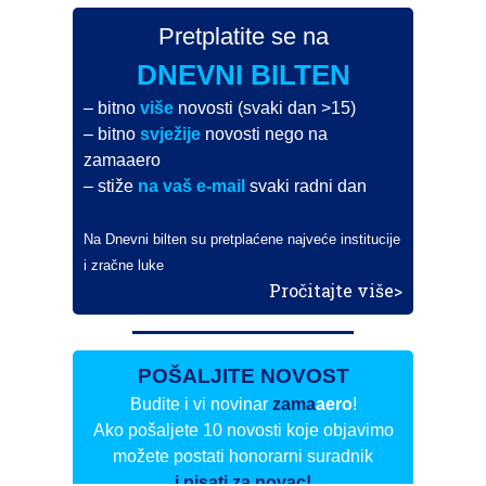
Pretplatite se na
DNEVNI BILTEN
– bitno
više
novosti (svaki dan >15)
– bitno
svježije
novosti nego na
zamaaero
– stiže
na vaš e-mail
svaki radni dan
Na Dnevni bilten su pretplaćene najveće institucije
i zračne luke
Pročitajte više>
POŠALJITE NOVOST
Budite i vi novinar
zama
aero
!
Ako pošaljete 10 novosti koje objavimo
možete postati honorarni suradnik
i pisati za novac!