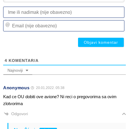
I
ili
n
Em
(n
(n
ob
ob
4
KOMENTAR/A
Najnoviji
Anonymous
20.01.2022. 05:38
Kad ce OU dobiti ove avione? Ni reci o pregovorima sa ovim
zlotvorima
Odgovori