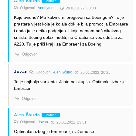
Alen Šćuric
Author
Odgovori
Anonymous
20.01.2022. 08:33
Koje avione? Ma kakvi crni pregovori sa Boeingom? To je
prastara vijest koja je kolala dok je bila promocija Embraera
i onda ju je netko podgrijao. I koja nemam baš nikakvog
smisla. Boeing dolazi nuditi, no Croatia se već odučila za
A220. Tu je priči kraj i za Embraer i za Boeing.
Odgovori
Jovan
Odgovori
Alen Šćuric
20.01.2022. 20:25
To je najbolja varijanta. Jeste najskuplja. Optimalni izbor je
Embraer
Odgovori
Alen Šćuric
Author
Odgovori
Jovan
20.01.2022. 23:51
Optimalan izbog je Embreaer, slažemo se.