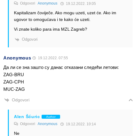
Odgovori
Anonymous
19.12.2022. 19:05
Kapitalizam čoviječe. Ako mogu uzeti, uzet će. Ako im
ugovor to omogućava i te kako će uzeti.
Vi znate koliko para ima MZL Zagreb?
Odgovori
Anonymous
19.12.2022. 07:55
Да ли се зна зашто су данас отказани следећи летови:
ZAG-BRU
ZAG-CPH
MUC-ZAG
Odgovori
Alen Šćuric
Author
Odgovori
Anonymous
19.12.2022. 10:14
Ne