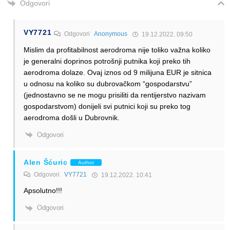
Odgovori
VY7721
Odgovori
Anonymous
19.12.2022. 09:50
Mislim da profitabilnost aerodroma nije toliko važna koliko
je generalni doprinos potrošnji putnika koji preko tih
aerodroma dolaze. Ovaj iznos od 9 milijuna EUR je sitnica
u odnosu na koliko su dubrovačkom “gospodarstvu”
(jednostavno se ne mogu prisiliti da rentijerstvo nazivam
gospodarstvom) donijeli svi putnici koji su preko tog
aerodroma došli u Dubrovnik.
Odgovori
Alen Šćuric
Author
Odgovori
VY7721
19.12.2022. 10:41
Apsolutno!!!
Odgovori