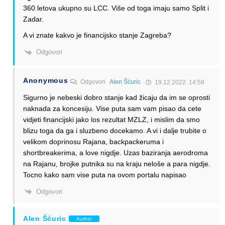
360 letova ukupno su LCC. Više od toga imaju samo Split i
Zadar.
A vi znate kakvo je financijsko stanje Zagreba?
Odgovori
Anonymous
Odgovori
Alen Šćuric
19.12.2022. 14:58
Sigurno je nebeski dobro stanje kad žicaju da im se oprosti
naknada za koncesiju. Vise puta sam vam pisao da cete
vidjeti financijski jako los rezultat MZLZ, i mislim da smo
blizu toga da ga i sluzbeno docekamo. A vi i dalje trubite o
velikom doprinosu Rajana, backpackeruma i
shortbreakerima, a love nigdje. Uzas baziranja aerodroma
na Rajanu, brojke putnika su na kraju neloše a para nigdje.
Tocno kako sam vise puta na ovom portalu napisao
Odgovori
Alen Šćuric
Author