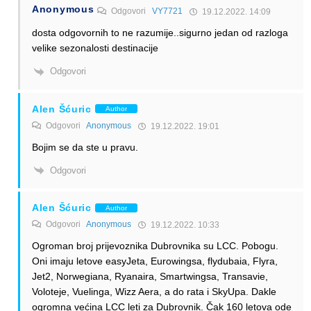
Anonymous
Odgovori
VY7721
19.12.2022. 14:09
dosta odgovornih to ne razumije..sigurno jedan od razloga
velike sezonalosti destinacije
Odgovori
Alen Šćuric
Author
Odgovori
Anonymous
19.12.2022. 19:01
Bojim se da ste u pravu.
Odgovori
Alen Šćuric
Author
Odgovori
Anonymous
19.12.2022. 10:33
Ogroman broj prijevoznika Dubrovnika su LCC. Pobogu.
Oni imaju letove easyJeta, Eurowingsa, flydubaia, Flyra,
Jet2, Norwegiana, Ryanaira, Smartwingsa, Transavie,
Voloteje, Vuelinga, Wizz Aera, a do rata i SkyUpa. Dakle
ogromna većina LCC leti za Dubrovnik. Čak 160 letova ode