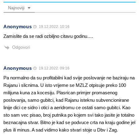
Najnoviji
Anonymous
19.12.2022. 10:16
Zamislite da se radi ozbiljno citavu godinu….
Odgovori
Anonymous
19.12.2022. 09:16
Pa normalno da su profitabilni kad svije poslovanje ne baziraju na
Rajanu i slicnima. U isto vrijeme se MZLZ otpisuje preko 100
milijuna kuna za kocesiju. Plasrican primjer promasenog
poslovanja, samo gubitci, kad Rajanu isteknu subvencionirane
linije dici ce sidro i otici a aeridromu ce ostati samo gubitci. Kao
sto sam vec pisao, broj putnika po kojem svi tako jasite je totalno
beznacajna stvar. Bitno je kad se podvuce crta na kraju godine jel
plus ili minus. A sad vidimo kako stvari stoje u Dbv i Zag.