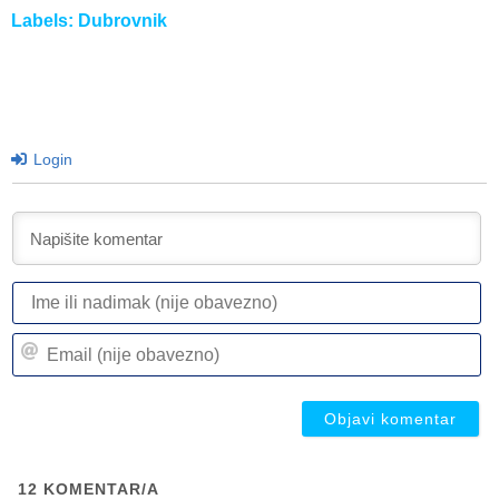
Labels:
Dubrovnik
Login
I
ili
n
Em
(n
(n
ob
ob
12
KOMENTAR/A