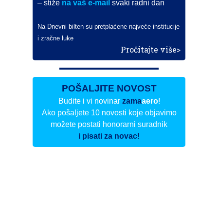
– stiže
na vaš e-mail
svaki radni dan
Na Dnevni bilten su pretplaćene najveće institucije
i zračne luke
Pročitajte više>
POŠALJITE NOVOST
Budite i vi novinar
zama
aero
!
Ako pošaljete 10 novosti koje objavimo
možete postati honorarni suradnik
i pisati za novac!
Info
Pretplata na dnevne biltene