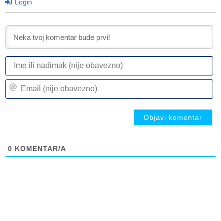
Login
I
ili
n
Em
(n
(n
ob
ob
0
KOMENTAR/A