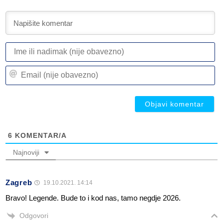
I
ili
n
Em
(n
(n
ob
ob
6
KOMENTAR/A
Najnoviji
Zagreb
19.10.2021. 14:14
Bravo! Legende. Bude to i kod nas, tamo negdje 2026.
Odgovori