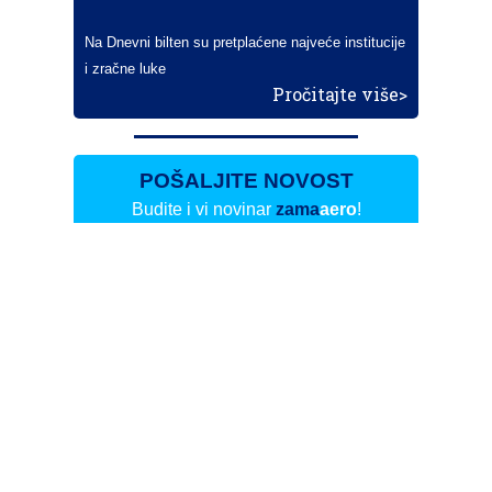
Na Dnevni bilten su pretplaćene najveće institucije
i zračne luke
Pročitajte više>
POŠALJITE NOVOST
Budite i vi novinar
zama
aero
!
Ako pošaljete 10 novosti koje objavimo
možete postati honorarni suradnik
i pisati za novac!
Info
Pretplata na dnevne biltene