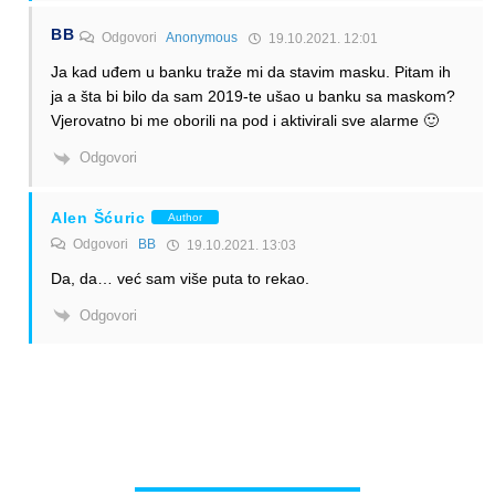
BB
Odgovori
Anonymous
19.10.2021. 12:01
Ja kad uđem u banku traže mi da stavim masku. Pitam ih
ja a šta bi bilo da sam 2019-te ušao u banku sa maskom?
Vjerovatno bi me oborili na pod i aktivirali sve alarme 🙂
Odgovori
Alen Šćuric
Author
Odgovori
BB
19.10.2021. 13:03
Da, da… već sam više puta to rekao.
Odgovori