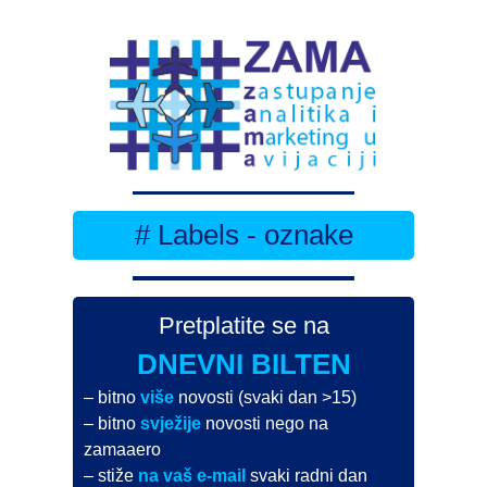
# Labels - oznake
Pretplatite se na
DNEVNI BILTEN
– bitno
više
novosti (svaki dan >15)
– bitno
svježije
novosti nego na
zamaaero
– stiže
na vaš e-mail
svaki radni dan