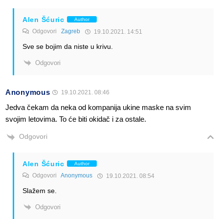
Alen Šćuric
Author
Odgovori
Zagreb
19.10.2021. 14:51
Sve se bojim da niste u krivu.
Odgovori
Anonymous
19.10.2021. 08:46
Jedva čekam da neka od kompanija ukine maske na svim
svojim letovima. To će biti okidač i za ostale.
Odgovori
Alen Šćuric
Author
Odgovori
Anonymous
19.10.2021. 08:54
Slažem se.
Odgovori