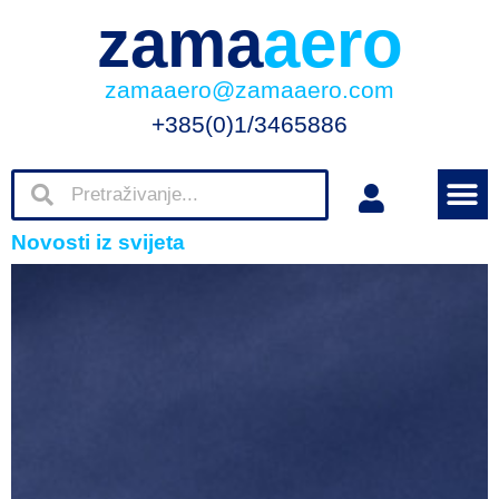
zama
aero
zamaaero@zamaaero.com
+385(0)1/3465886
Novosti iz svijeta