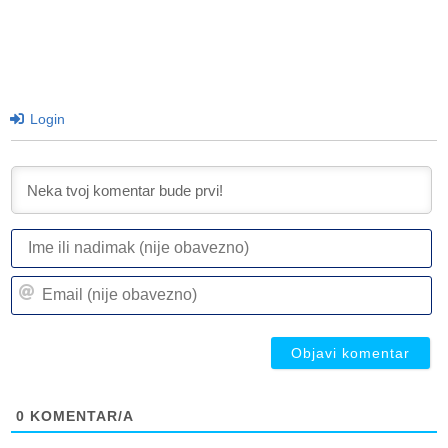
Login
I
ili
n
Em
(n
(n
ob
ob
0
KOMENTAR/A