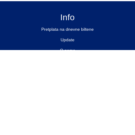
Info
Pretplata na dnevne biltene
Update
O nama
Kontakt
Impressum
Privacy Policy
Pratite nas
Facebook
Instagram