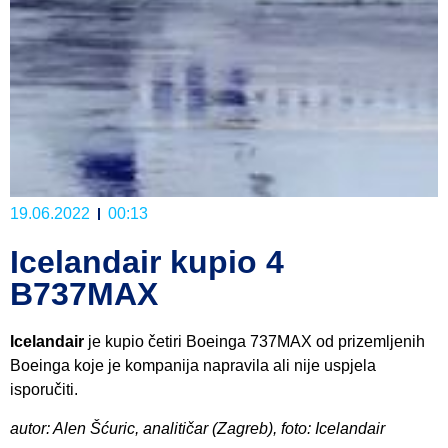
19.06.2022
00:13
Icelandair kupio 4
B737MAX
Icelandair
je kupio četiri Boeinga 737MAX od prizemljenih
Boeinga koje je kompanija napravila ali nije uspjela
isporučiti.
autor: Alen Šćuric, analitičar (Zagreb), foto: Icelandair