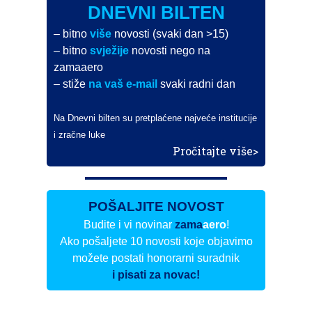
DNEVNI BILTEN
– bitno
više
novosti (svaki dan >15)
– bitno
svježije
novosti nego na
zamaaero
– stiže
na vaš e-mail
svaki radni dan
Na Dnevni bilten su pretplaćene najveće institucije
i zračne luke
Pročitajte više>
POŠALJITE NOVOST
Budite i vi novinar
zama
aero
!
Ako pošaljete 10 novosti koje objavimo
možete postati honorarni suradnik
i pisati za novac!