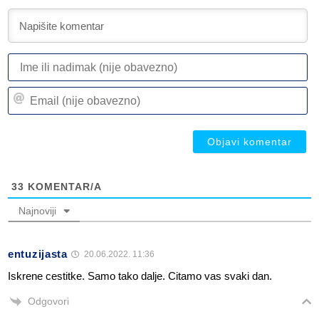
I
ili
n
Em
(n
(n
ob
ob
33
KOMENTAR/A
Najnoviji
entuzijasta
20.06.2022. 11:36
Iskrene cestitke. Samo tako dalje. Citamo vas svaki dan.
Odgovori