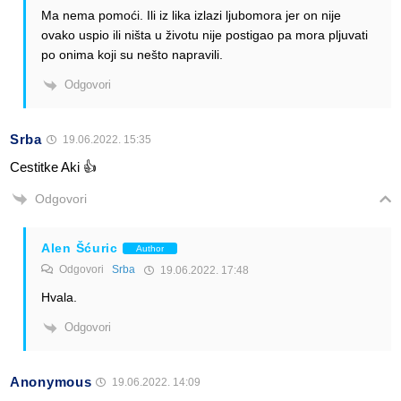
Ma nema pomoći. Ili iz lika izlazi ljubomora jer on nije
ovako uspio ili ništa u životu nije postigao pa mora pljuvati
po onima koji su nešto napravili.
Odgovori
Srba
19.06.2022. 15:35
Cestitke Aki 👍
Odgovori
Alen Šćuric
Author
Odgovori
Srba
19.06.2022. 17:48
Hvala.
Odgovori
Anonymous
19.06.2022. 14:09