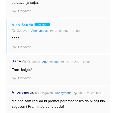
odrzavanja sajta.
Odgovori
Alen Šćuric
Author
Odgovori
Anonymous
20.06.2022. 09:08
????
Odgovori
Haha
Odgovori
Anonymous
20.06.2022. 18:01
Fran, kajgot!
Odgovori
Anonymous
Odgovori
Anonymous
20.06.2022. 18:20
Ma htio sam reci da bi promet porastao toliko da bi sajt bio
zagusen i Fran imao puno posla!