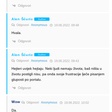
Odgovori
Alen Šćuric
Author
Odgovori
Anonymous
19.06.2022. 09:48
Hvala.
Odgovori
Alen Šćuric
Author
Odgovori
Anonymous
19.06.2022. 09:43
Hejteri uvijek hejtaju. Neki ljudi nemaju života, baš ništa u
životu postigli nisu, pa onda svoje frustracije lječe pisanjem
gluposti po portalu.
Odgovori
Wow
Odgovori
Anonymous
19.06.2022. 10:02
Da.