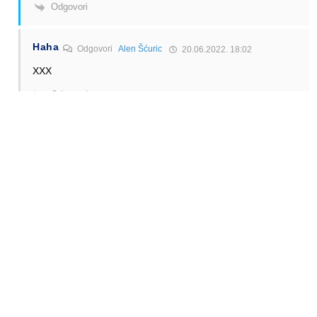
Odgovori
Haha
Odgovori
Alen Šćuric
20.06.2022. 18:02
XXX
Odgovori
A777Max
Odgovori
Anonymous
19.06.2022. 17:47
Za svaku je pohvalu to sto autor postova, ogovara
komentatorima. To sto ima botova i trolova & napaljenih
Stoja & Pimpeka, ipak nije do autora…. Lepse bi bilo kada
bi se komentari bavili samom temom posta a ne svime i
svacim – osim teme, i mnogo se “cita izmedju redova” a ne
ono sto je autor napisao.
Odgovori
Anonymous
19.06.2022. 00:34