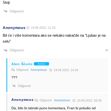
Stoji
Odgovori
Anonymous
19.06.2022. 11:20
Bit će i više komentara ako se nekako nakačite na “Ljubav je na
selu”
Odgovori
Alen Šćuric
Author
Odgovori
Anonymous
19.06.2022. 14:26
???
Odgovori
Anonymous
Odgovori
Anonymous
20.06.2022. 08:36
Da, bilo bi istinski puno komentara, Fran bi poludio od