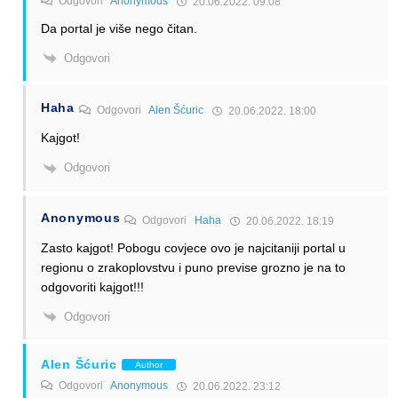
Odgovori
Anonymous
20.06.2022. 09:08
Da portal je više nego čitan.
Odgovori
Haha
Odgovori
Alen Šćuric
20.06.2022. 18:00
Kajgot!
Odgovori
Anonymous
Odgovori
Haha
20.06.2022. 18:19
Zasto kajgot! Pobogu covjece ovo je najcitaniji portal u
regionu o zrakoplovstvu i puno previse grozno je na to
odgovoriti kajgot!!!
Odgovori
Alen Šćuric
Author
Odgovori
Anonymous
20.06.2022. 23:12