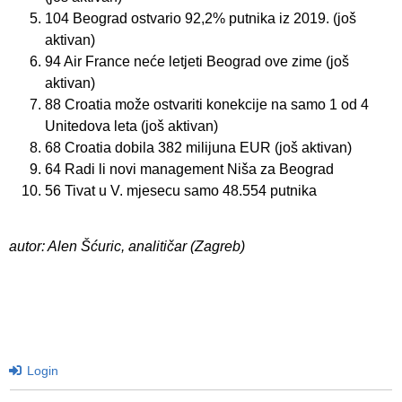
104 Beograd ostvario 92,2% putnika iz 2019. (još
aktivan)
94 Air France neće letjeti Beograd ove zime (još
aktivan)
88 Croatia može ostvariti konekcije na samo 1 od 4
Unitedova leta (još aktivan)
68 Croatia dobila 382 milijuna EUR (još aktivan)
64 Radi li novi management Niša za Beograd
56 Tivat u V. mjesecu samo 48.554 putnika
autor: Alen Šćuric, analitičar (Zagreb)
Login