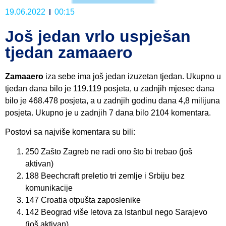
19.06.2022
00:15
Još jedan vrlo uspješan
tjedan zamaaero
Zamaaero
iza sebe ima još jedan izuzetan tjedan. Ukupno u
tjedan dana bilo je 119.119 posjeta, u zadnjih mjesec dana
bilo je 468.478 posjeta, a u zadnjih godinu dana 4,8 milijuna
posjeta. Ukupno je u zadnjih 7 dana bilo 2104 komentara.
Postovi sa najviše komentara su bili:
250 Zašto Zagreb ne radi ono što bi trebao (još
aktivan)
188 Beechcraft preletio tri zemlje i Srbiju bez
komunikacije
147 Croatia otpušta zaposlenike
142 Beograd više letova za Istanbul nego Sarajevo
(još aktivan)