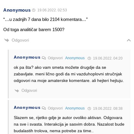
Anonymous
19.06.2022. 02:53
“…u zadnjih 7 dana bilo 2104 komentara…”
Od toga analitičar barem 1500?
Odgovori
Anonymous
Odgovori
Anonymous
19.06.2022. 04:20
ok pa šta? ako vam smeta možete drugdje da se
zabavljate. meni lično godi da mi vazduhoplovni stručnjak
odgovori na moje amaterske komentare. ali hejteri hejtuju.
Odgovori
Anonymous
Odgovori
Anonymous
19.06.2022. 08:38
Slazem se, rijetko gdje je autor ovoliko aktivan. Odgovara
na sve i svasta. Interakcija je sasvim dobra. Nazalost bude
budalastih trolova, nema potrebe za time..