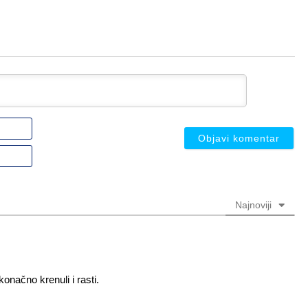
Ime
ili
nadimak
Email
(nije
(nije
obavezno)
obavezno)
Najnoviji
onačno krenuli i rasti.