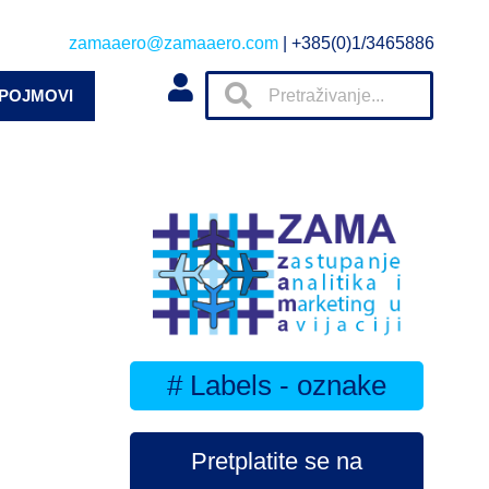
zamaaero@zamaaero.com
| +385(0)1/3465886
 POJMOVI
# Labels - oznake
Pretplatite se na