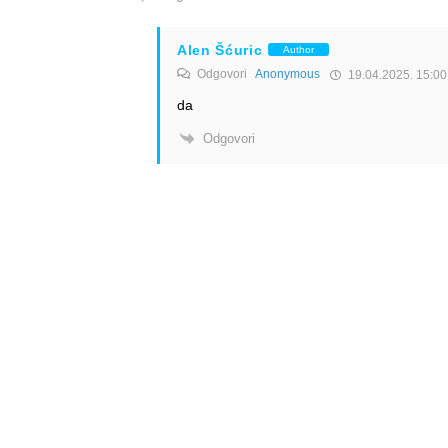
Alen Šćuric
Author
Odgovori
Anonymous
19.04.2025. 15:00
da
Odgovori
Info
Pretplata na dnevne 
Update