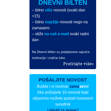
DNEVNI BILTEN
– bitno
više
novosti (svaki dan
>15)
– bitno
svježije
novosti nego na
zamaaero
– stiže
na vaš e-mail
svaki radni
dan
Na Dnevni bilten su pretplaćene najveće
institucije i zračne luke
Pročitajte više>
POŠALJITE NOVOST
Budite i vi novinar
zama
aero
!
Ako pošaljete 10 novosti koje
objavimo možete postati honorarni
suradnik
i pisati za novac!