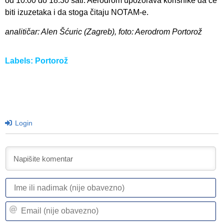
od 10:00 do 18:30 sati. Aerodrom upozorava korisnike da će
biti izuzetaka i da stoga čitaju NOTAM-e.
analitičar: Alen Šćuric (Zagreb), foto: Aerodrom Portorož
Labels:
Portorož
Login
I
ili
n
Em
(n
(n
ob
ob