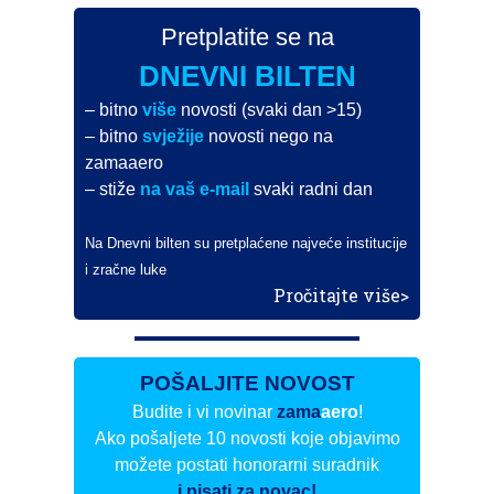
Pretplatite se na
DNEVNI BILTEN
– bitno
više
novosti (svaki dan >15)
– bitno
svježije
novosti nego na
zamaaero
– stiže
na vaš e-mail
svaki radni dan
Na Dnevni bilten su pretplaćene najveće institucije
i zračne luke
Pročitajte više>
POŠALJITE NOVOST
Budite i vi novinar
zama
aero
!
Ako pošaljete 10 novosti koje objavimo
možete postati honorarni suradnik
i pisati za novac!