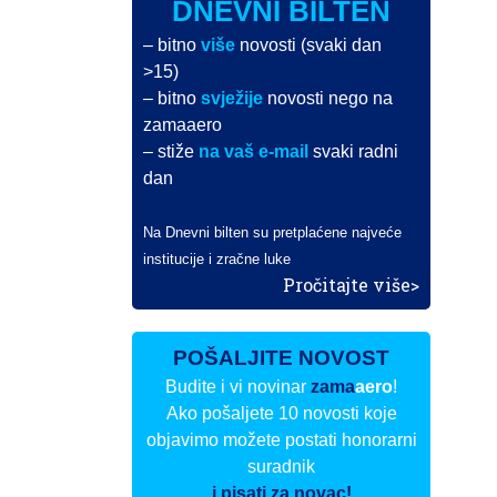
DNEVNI BILTEN
– bitno
više
novosti (svaki dan
>15)
– bitno
svježije
novosti nego na
zamaaero
– stiže
na vaš e-mail
svaki radni
dan
Na Dnevni bilten su pretplaćene najveće
institucije i zračne luke
Pročitajte više>
POŠALJITE NOVOST
Budite i vi novinar
zama
aero
!
Ako pošaljete 10 novosti koje
objavimo možete postati honorarni
suradnik
i pisati za novac!