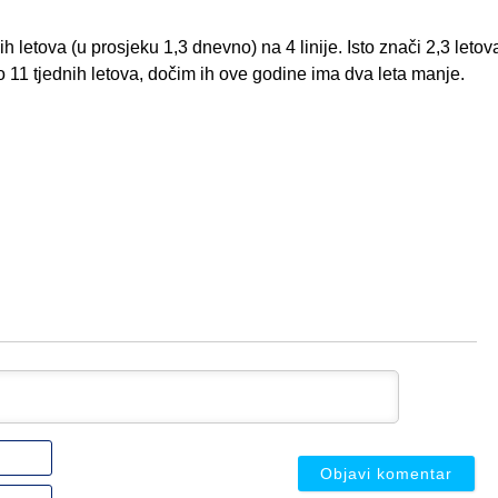
h letova (u prosjeku 1,3 dnevno) na 4 linije. Isto znači 2,3 letova 
 11 tjednih letova, dočim ih ove godine ima dva leta manje.
Ime
ili
nadimak
Email