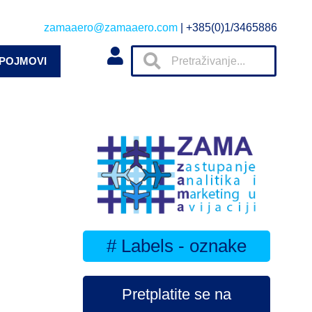
zamaaero@zamaaero.com
| +385(0)1/3465886
 POJMOVI
# Labels - oznake
Pretplatite se na