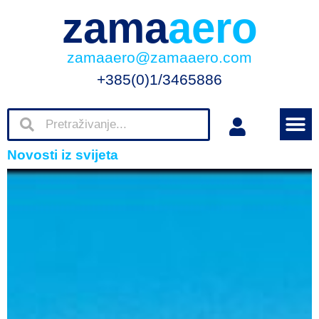
zama
aero
zamaaero@zamaaero.com
+385(0)1/3465886
Novosti iz svijeta