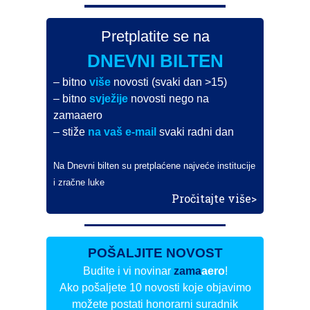
Pretplatite se na
DNEVNI BILTEN
– bitno
više
novosti (svaki dan >15)
– bitno
svježije
novosti nego na
zamaaero
– stiže
na vaš e-mail
svaki radni dan
Na Dnevni bilten su pretplaćene najveće institucije
i zračne luke
Pročitajte više>
POŠALJITE NOVOST
Budite i vi novinar
zama
aero
!
Ako pošaljete 10 novosti koje objavimo
možete postati honorarni suradnik