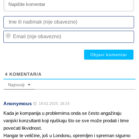
I
ili
n
Em
(n
(n
ob
ob
4
KOMENTAR/A
Najnoviji
Anonymous
19.02.2025. 18:24
Kada je kompanija u problemima onda se često angažiraju
vanjski konzultanti koji njuškaju što se sve može prodati i time
povećati likvidnost.
Hangar te veličine, još u Londonu, opremljen i spreman sigurno