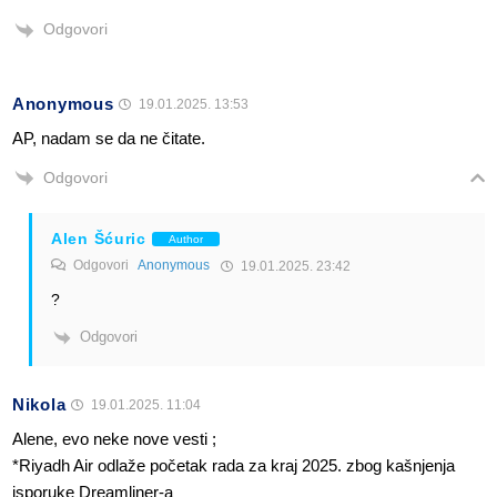
Odgovori
Anonymous
19.01.2025. 13:53
AP, nadam se da ne čitate.
Odgovori
Alen Šćuric
Author
Odgovori
Anonymous
19.01.2025. 23:42
?
Odgovori
Nikola
19.01.2025. 11:04
Alene, evo neke nove vesti ;
*Riyadh Air odlaže početak rada za kraj 2025. zbog kašnjenja
isporuke Dreamliner-a