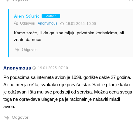
Alen Šćuric
Author
Odgovori
Anonymous
19.01.2025. 10:06
Kamo sreće, ili da ga iznajmljuju privatnim korisnicima, ali
znate da neće.
Odgovori
Anonymous
19.01.2025. 07:10
Po podacima sa interneta avion je 1998. godište dakle 27 godina.
Ali ne menja ništa, svakako nije previše star. Sad je pitanje kako
je održavan i šta mu sve predstoji od servisa. Možda cena svega
toga ne opravdava ulaganje pa je racionalnije nabaviti mlađi
avion.
Odgovori