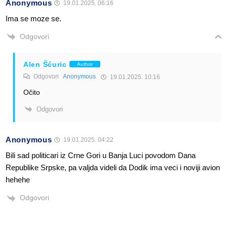
Anonymous
19.01.2025. 06:16
Ima se moze se.
Odgovori
Alen Šćuric
Author
Odgovori
Anonymous
19.01.2025. 10:16
Očito
Odgovori
Anonymous
19.01.2025. 04:22
Bili sad politicari iz Crne Gori u Banja Luci povodom Dana
Republike Srpske, pa valjda videli da Dodik ima veci i noviji avion
hehehe
Odgovori