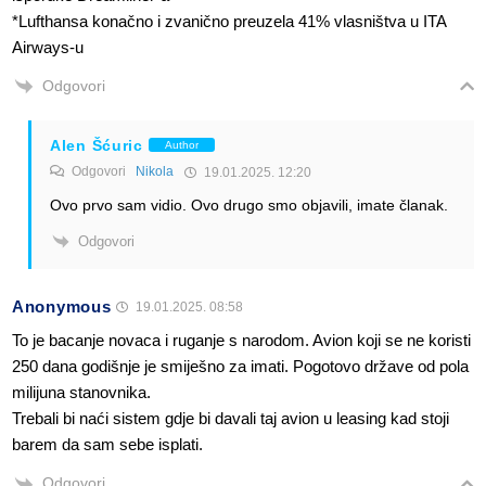
*Lufthansa konačno i zvanično preuzela 41% vlasništva u ITA
Airways-u
Odgovori
Alen Šćuric
Author
Odgovori
Nikola
19.01.2025. 12:20
Ovo prvo sam vidio. Ovo drugo smo objavili, imate članak.
Odgovori
Anonymous
19.01.2025. 08:58
To je bacanje novaca i ruganje s narodom. Avion koji se ne koristi
250 dana godišnje je smiješno za imati. Pogotovo države od pola
milijuna stanovnika.
Trebali bi naći sistem gdje bi davali taj avion u leasing kad stoji
barem da sam sebe isplati.
Odgovori