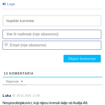
Login
I
ili
n
Em
(n
(n
ob
ob
13
KOMENTAR/A
Najnoviji
Luka
20.01.2025. 11:50
Nesposobnjakovici, koji nijesu krenuli dalje od Audija A8.