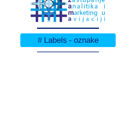
# Labels - oznake
Pretplatite se na
DNEVNI BILTEN
– bitno
više
novosti (svaki dan >15)
– bitno
svježije
novosti nego na
zamaaero
– stiže
na vaš e-mail
svaki radni dan
Na Dnevni bilten su pretplaćene najveće institucije
i zračne luke