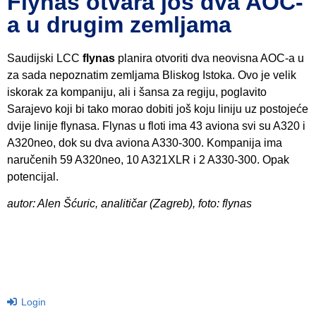
Flynas otvara još dva AOC-
a u drugim zemljama
Saudijski LCC
flynas
planira otvoriti dva neovisna AOC-a u
za sada nepoznatim zemljama Bliskog Istoka. Ovo je velik
iskorak za kompaniju, ali i šansa za regiju, poglavito
Sarajevo koji bi tako morao dobiti još koju liniju uz postojeće
dvije linije flynasa. Flynas u floti ima 43 aviona svi su A320 i
A320neo, dok su dva aviona A330-300. Kompanija ima
naručenih 59 A320neo, 10 A321XLR i 2 A330-300. Opak
potencijal.
autor: Alen Šćuric, analitičar (Zagreb), foto: flynas
Login