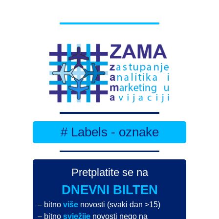
# Labels - oznake
Pretplatite se na
DNEVNI BILTEN
– bitno
više
novosti (svaki dan >15)
– bitno
svježije
novosti nego na