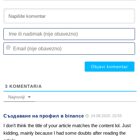
I
ili
n
Em
(n
(n
ob
ob
3
KOMENTAR/A
Najnoviji
Създаване на профил в binance
24.08.2025. 20:55
I don’t think the title of your article matches the content lol. Just
kidding, mainly because I had some doubts after reading the