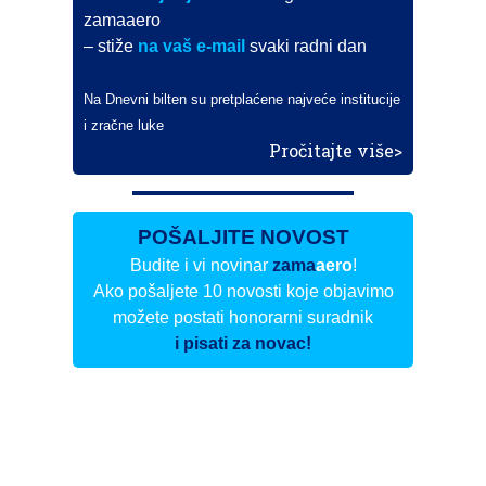
zamaaero
– stiže
na vaš e-mail
svaki radni dan
Na Dnevni bilten su pretplaćene najveće institucije
i zračne luke
Pročitajte više>
POŠALJITE NOVOST
Budite i vi novinar
zama
aero
!
Ako pošaljete 10 novosti koje objavimo
možete postati honorarni suradnik
i pisati za novac!
Info