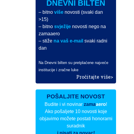
DNEVNI BILTEN
– bitno
više
novosti (svaki dan
>15)
– bitno
svježije
novosti nego na
zamaaero
– stiže
na vaš e-mail
svaki radni
dan
Na Dnevni bilten su pretplaćene najveće
institucije i zračne luke
Pročitajte više>
POŠALJITE NOVOST
Budite i vi novinar
zama
aero
!
Ako pošaljete 10 novosti koje
objavimo možete postati honorarni
suradnik
i pisati za novac!