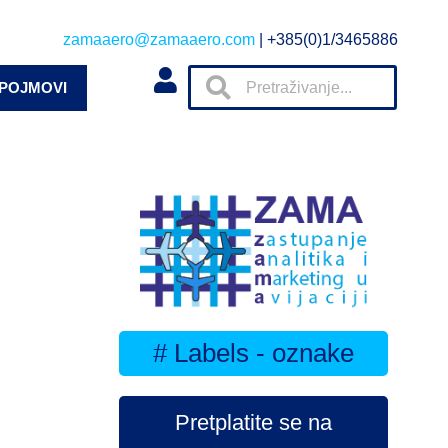
zamaaero@zamaaero.com
| +385(0)1/3465886
 POJMOVI
# Labels - oznake
Pretplatite se na