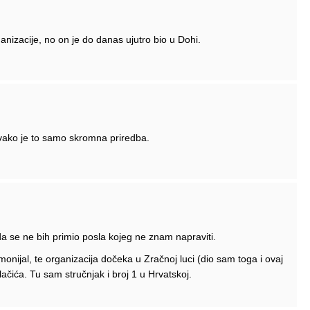
ganizacije, no on je do danas ujutro bio u Dohi.
Ovako je to samo skromna priredba.
ada se ne bih primio posla kojeg ne znam napraviti.
monijal, te organizacija dočeka u Zračnoj luci (dio sam toga i ovaj
ačića. Tu sam stručnjak i broj 1 u Hrvatskoj.