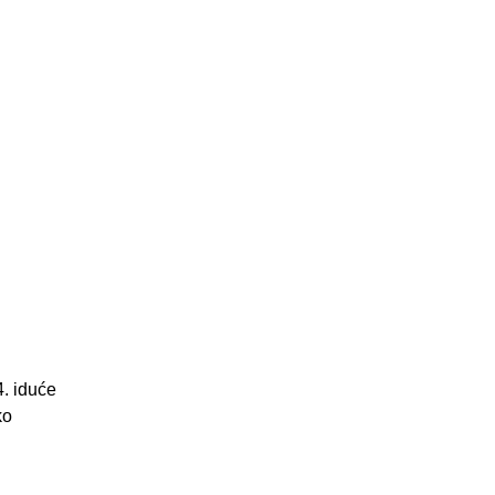
4. iduće
ko