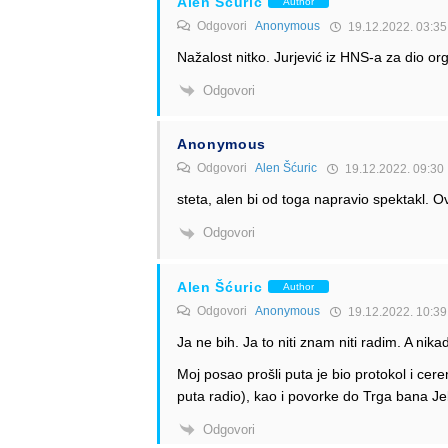
Alen Šćuric
Author
Odgovori
Anonymous
19.12.2022. 03:35
Nažalost nitko. Jurjević iz HNS-a za dio or
Odgovori
Anonymous
Odgovori
Alen Šćuric
19.12.2022. 09:30
steta, alen bi od toga napravio spektakl. 
Odgovori
Alen Šćuric
Author
Odgovori
Anonymous
19.12.2022. 10:39
Ja ne bih. Ja to niti znam niti radim. A nik
Moj posao prošli puta je bio protokol i cere
puta radio), kao i povorke do Trga bana Jel
Odgovori