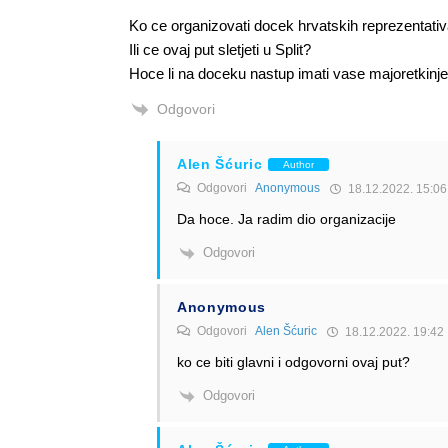
Ko ce organizovati docek hrvatskih reprezentati
Ili ce ovaj put sletjeti u Split?
Hoce li na doceku nastup imati vase majoretkinj
Odgovori
Alen Šćuric
Author
Odgovori
Anonymous
18.12.2022. 15:06
Da hoce. Ja radim dio organizacije
Odgovori
Anonymous
Odgovori
Alen Šćuric
18.12.2022. 19:42
ko ce biti glavni i odgovorni ovaj put?
Odgovori