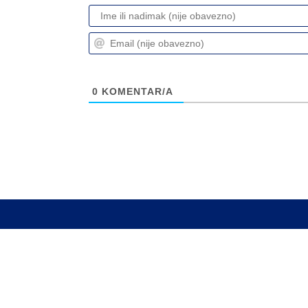
0
KOMENTAR/A
Info
Pretplata na dnevne 
Update