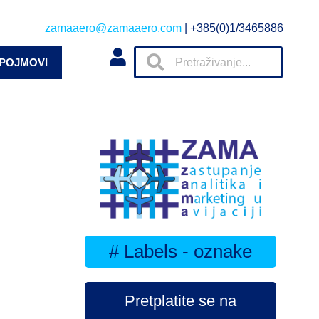
zamaaero@zamaaero.com
| +385(0)1/3465886
 POJMOVI
# Labels - oznake
Pretplatite se na