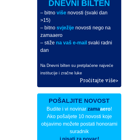
DNEVNI BILTEN
– bitno
više
novosti (svaki dan
>15)
– bitno
svježije
novosti nego na
zamaaero
– stiže
na vaš e-mail
svaki radni
dan
Na Dnevni bilten su pretplaćene najveće
institucije i zračne luke
Pročitajte više>
POŠALJITE NOVOST
Budite i vi novinar
zama
aero
!
Ako pošaljete 10 novosti koje
objavimo možete postati honorarni
suradnik
i pisati za novac!