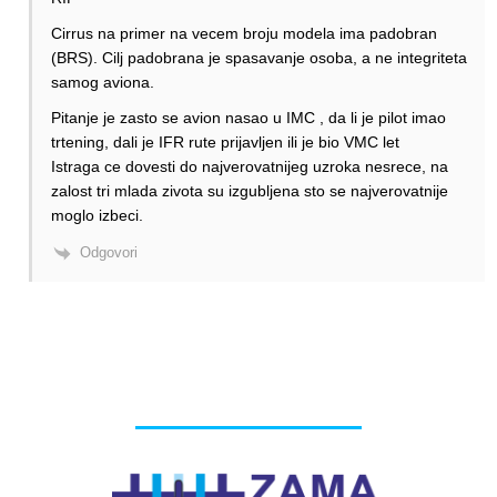
Cirrus na primer na vecem broju modela ima padobran
(BRS). Cilj padobrana je spasavanje osoba, a ne integriteta
samog aviona.
Pitanje je zasto se avion nasao u IMC , da li je pilot imao
trtening, dali je IFR rute prijavljen ili je bio VMC let
Istraga ce dovesti do najverovatnijeg uzroka nesrece, na
zalost tri mlada zivota su izgubljena sto se najverovatnije
moglo izbeci.
Odgovori