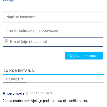
I
ili
n
Em
(n
(n
ob
ob
13
KOMENTAR/A
Najnoviji
Anonymous
18.11.2024. 09:33
Jedna osoba preživjela je pad tako, da nije došla na let.