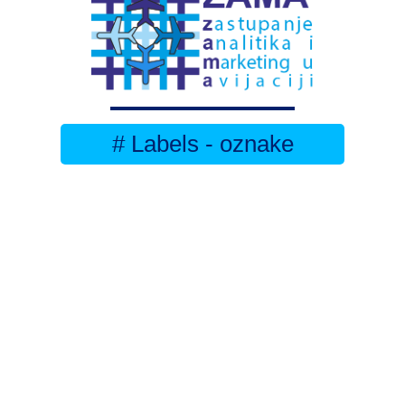
# Labels - oznake
Pretplatite se na
DNEVNI BILTEN
– bitno
više
novosti (svaki dan >15)
– bitno
svježije
novosti nego na
zamaaero
– stiže
na vaš e-mail
svaki radni dan
Na Dnevni bilten su pretplaćene najveće institucije