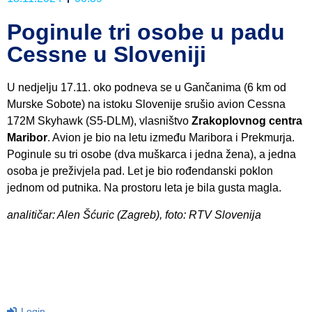
Poginule tri osobe u padu
Cessne u Sloveniji
U nedjelju 17.11. oko podneva se u Gančanima (6 km od
Murske Sobote) na istoku Slovenije srušio avion Cessna
172M Skyhawk (S5-DLM), vlasništvo
Zrakoplovnog centra
Maribor
. Avion je bio na letu između Maribora i Prekmurja.
Poginule su tri osobe (dva muškarca i jedna žena), a jedna
osoba je preživjela pad. Let je bio rođendanski poklon
jednom od putnika. Na prostoru leta je bila gusta magla.
analitičar: Alen Šćuric (Zagreb), foto: RTV Slovenija
Login