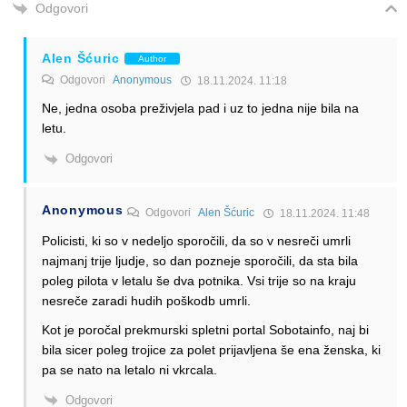
Odgovori
Alen Šćuric
Author
Odgovori
Anonymous
18.11.2024. 11:18
Ne, jedna osoba preživjela pad i uz to jedna nije bila na
letu.
Odgovori
Anonymous
Odgovori
Alen Šćuric
18.11.2024. 11:48
Policisti, ki so v nedeljo sporočili, da so v nesreči umrli
najmanj trije ljudje, so dan pozneje sporočili, da sta bila
poleg pilota v letalu še dva potnika. Vsi trije so na kraju
nesreče zaradi hudih poškodb umrli.
Kot je poročal prekmurski spletni portal Sobotainfo, naj bi
bila sicer poleg trojice za polet prijavljena še ena ženska, ki
pa se nato na letalo ni vkrcala.
Odgovori