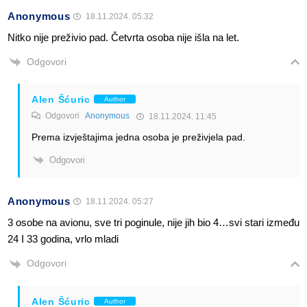
Anonymous
18.11.2024. 05:32
Nitko nije preživio pad. Četvrta osoba nije išla na let.
Odgovori
Alen Šćuric
Author
Odgovori
Anonymous
18.11.2024. 11:45
Prema izvještajima jedna osoba je preživjela pad.
Odgovori
Anonymous
18.11.2024. 05:27
3 osobe na avionu, sve tri poginule, nije jih bio 4…svi stari između
24 I 33 godina, vrlo mladi
Odgovori
Alen Šćuric
Author