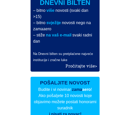
DNEVNI BILTEN
– bitno
više
novosti (svaki dan
>15)
– bitno
svježije
novosti nego na
zamaaero
– stiže
na vaš e-mail
svaki radni
dan
Na Dnevni bilten su pretplaćene najveće
institucije i zračne luke
Pročitajte više>
POŠALJITE NOVOST
Budite i vi novinar
zama
aero
!
Ako pošaljete 10 novosti koje
objavimo možete postati honorarni
suradnik
i pisati za novac!