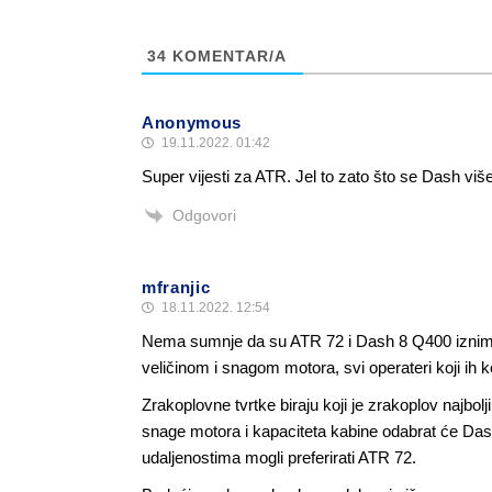
34
KOMENTAR/A
Anonymous
19.11.2022. 01:42
Super vijesti za ATR. Jel to zato što se Dash više 
Odgovori
mfranjic
18.11.2022. 12:54
Nema sumnje da su ATR 72 i Dash 8 Q400 iznimno
veličinom i snagom motora, svi operateri koji ih 
Zrakoplovne tvrtke biraju koji je zrakoplov najbolj
snage motora i kapaciteta kabine odabrat će Dash
udaljenostima mogli preferirati ATR 72.