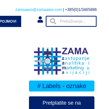
zamaaero@zamaaero.com
| +385(0)1/3465886
 POJMOVI
# Labels - oznake
Pretplatite se na