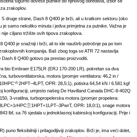
sobna sigurno dovesti putnike do njihovog odredišta, izbor se
 za zrakoplov.
 S druge strane, Dash 8 Q400 je brži, ali u kratkom sektoru (oko
nu je samo nekoliko minuta i jedva primjetna za putnike. Važna je
ije ciljano tržište ovih tipova zrakoplova.
8 Q400 je snažniji i brži, ali to ide nauštrb potrošnje pa po tom
d zrakoplovnih kompanija. Baš zbog toga se ATR 72 nastavlja
se Dash 8 Q400 gotovo pa prestao proizvoditi.
oplova bio Embraer E175LR (ERJ 170-200 LR), pokretan sa dva
a, turboventilatorska, motora (promjer ventilatora: 46,2 in /
F–10HPC〧2HPT–4LPT, OPR: 28,5:1), potiska 64,54 kN / 6.581 kgf
nskoj konfiguraciji, umjesto našeg De Havilland Canada DHC-8-402Q
0, 3-vratilna, turbopropelerska motora (promjer propelera:
-]G[-3LPC=1rHPC〨1HPT=1LPT–3PwrT, OPR: 18,0:1), snage motora
43 lbf, sa 76 sjedala u jednoklasnoj kabinskoj konfiguraciji. Prije i
o fleksibilniji i prilagodljiviji zrakoplov. Brži je, ima veći dolet,