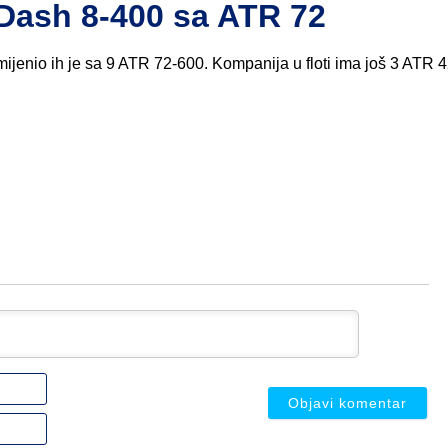
 Dash 8-400 sa ATR 72
amijenio ih je sa 9 ATR 72-600. Kompanija u floti ima još 3 ATR 4
Ime
ili
nadimak
Email
(nije
(nije