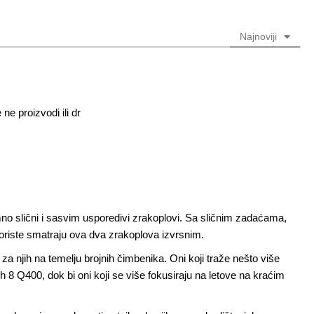
obavezno)
obavezno)
Najnoviji
ne proizvodi ili dr
 slični i sasvim usporedivi zrakoplovi. Sa sličnim zadaćama,
koriste smatraju ova dva zrakoplova izvrsnim.
i za njih na temelju brojnih čimbenika. Oni koji traže nešto više
 8 Q400, dok bi oni koji se više fokusiraju na letove na kraćim