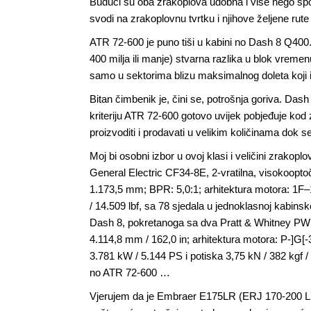
Budući su oba zrakoplova udobna i više nego spo
svodi na zrakoplovnu tvrtku i njihove željene rute
ATR 72-600 je puno tiši u kabini no Dash 8 Q400.
400 milja ili manje) stvarna razlika u blok vreme
samo u sektorima blizu maksimalnog doleta koji i n
Bitan čimbenik je, čini se, potrošnja goriva. Dash 
kriteriju ATR 72-600 gotovo uvijek pobjeđuje ko
proizvoditi i prodavati u velikim količinama dok 
Moj bi osobni izbor u ovoj klasi i veličini zrak
General Electric CF34-8E, 2-vratilna, visokooptočn
1.173,5 mm; BPR: 5,0:1; arhitektura motora: 1
/ 14.509 lbf, sa 78 sjedala u jednoklasnoj kabi
Dash 8, pokretanoga sa dva Pratt & Whitney PW15
4.114,8 mm / 162,0 in; arhitektura motora: P
3.781 kW / 5.144 PS i potiska 3,75 kN / 382 kgf / 8
no ATR 72-600 …
Vjerujem da je Embraer E175LR (ERJ 170-200 LR) pun