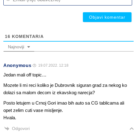
(n
ob
ob
16
KOMENTAR/A
Najnoviji
Anonymous
19.07.2022. 12:18
Jedan mali off topic…
Mozete li mi reci koliko je Dubrovnik siguran grad za nekog ko
dolazi sa malom decom iz ekavskog narecja?
Posto letujem u Crnoj Gori imao bih auto sa CG tablicama ali
opet zelim cuti vase misljenje.
Hvala.
Odgovori