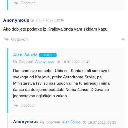
Odgovori
Anonymous
18.07.2022. 18:36
Ako dobijete podatke iz Kraljeva,onda vam skidam kapu.
Odgovori
Alen Šćuric
Author
Odgovori
Anonymous
18.07.2022. 23:42
Dao sam sve od sebe. Ubio se. Kontaktirali smo sve i
svakoga od Kraljeva, preko Aerodroma Srbije, pa
Ministarstva (svi su nas upučivali na tu adresu) i nima
šanse da dobijemo podatak. Nema šanse. Država se
jednostavno oglušuje o zakon.
Odgovori
Anonymous
Odgovori
Alen Šćuric
19.07.2022. 09:25