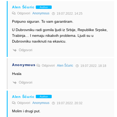
Alen Šćuric
Author
Odgovori
Anonymous
19.07.2022. 14:25
Potpuno siguran. To vam garantiram.
U Dubrovniku radi gomila ljudi iz Srbije, Republike Srpske,
Trabinja… I nemaju nikakvih problema. Ljudi su u
Dubrovniku naviknuti na ekavicu.
Odgovori
Anonymous
Odgovori
Alen Šćuric
19.07.2022. 18:18
Hvala
Odgovori
Alen Šćuric
Author
Odgovori
Anonymous
19.07.2022. 20:32
Molim i drugi put.