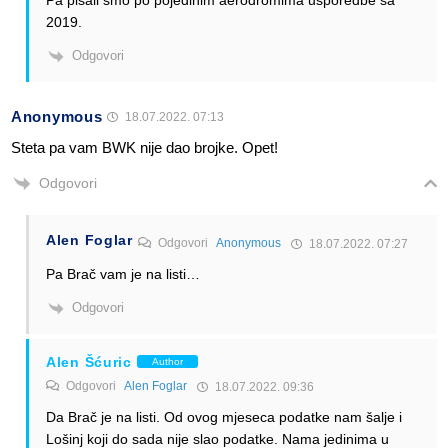
Pa pisali smo po pojedinim aerodromima usporedbe sa
2019.
Odgovori
Anonymous
18.07.2022. 07:13
Steta pa vam BWK nije dao brojke. Opet!
Odgovori
Alen Foglar
Odgovori
Anonymous
18.07.2022. 07:27
Pa Brač vam je na listi…
Odgovori
Alen Šćuric
Author
Odgovori
Alen Foglar
18.07.2022. 09:36
Da Brač je na listi. Od ovog mjeseca podatke nam šalje i
Lošinj koji do sada nije slao podatke. Nama jedinima u