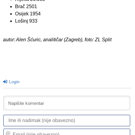
Brač 2501
Osijek 1954
Lošinj 933
autor: Alen Šćuric, analitičar (Zagreb), foto: ZL Split
Login
I
ili
n
Em
(n