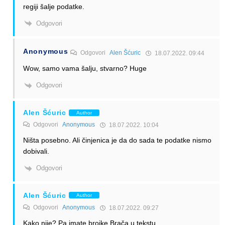
regiji šalje podatke.
Odgovori
Anonymous
Odgovori
Alen Šćuric
18.07.2022. 09:44
Wow, samo vama šalju, stvarno? Huge
Odgovori
Alen Šćuric
Author
Odgovori
Anonymous
18.07.2022. 10:04
Ništa posebno. Ali činjenica je da do sada te podatke nismo
dobivali.
Odgovori
Alen Šćuric
Author
Odgovori
Anonymous
18.07.2022. 09:27
Kako nije? Pa imate brojke Brača u tekstu.