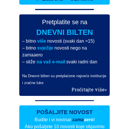
Pretplatite se na
DNEVNI BILTEN
– bitno
više
novosti (svaki dan >15)
– bitno
svježije
novosti nego na
zamaaero
– stiže
na vaš e-mail
svaki radni dan
Na Dnevni bilten su pretplaćene najveće institucije
i zračne luke
Pročitajte više>
POŠALJITE NOVOST
Budite i vi novinar
zama
aero
!
Ako pošaljete 10 novosti koje objavimo