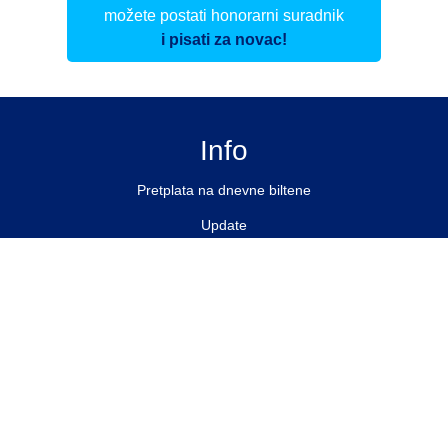
možete postati honorarni suradnik
i pisati za novac!
Info
Pretplata na dnevne biltene
Update
O nama
Kontakt
Impressum
Privacy Policy