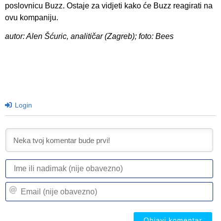
poslovnicu Buzz. Ostaje za vidjeti kako će Buzz reagirati na
ovu kompaniju.
autor: Alen Šćuric, analitičar (Zagreb); foto: Bees
Login
I
ili
n
Em
(n
(n
ob
ob