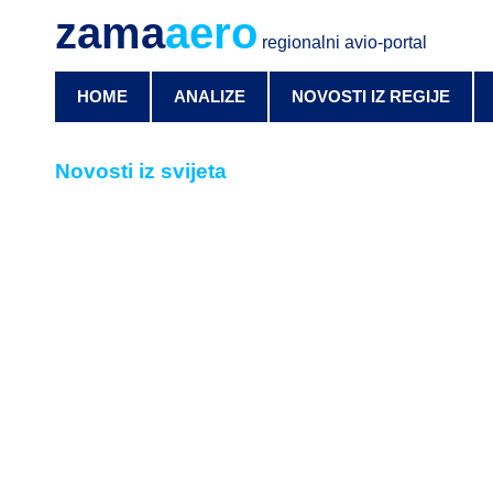
zama
aero
regionalni avio-portal
HOME
ANALIZE
NOVOSTI IZ REGIJE
Novosti iz svijeta