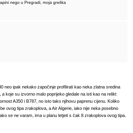
rapini nego u Pregradi, moja greška
0 neo ipak nekako započinje profilirati kao neka zlatna sredina
 a koje su izvorno malo poprijeko gledale na isti kao na relikt
rnost A350 i B787, no isto tako njihovu paprenu cijenu. Koliko
be ovog tipa zrakoplova, a Air Algerie, iako nije neka posebno
 ako se ne varam, ima u planu letjeti s čak 8 zrakoplova ovog tipa.