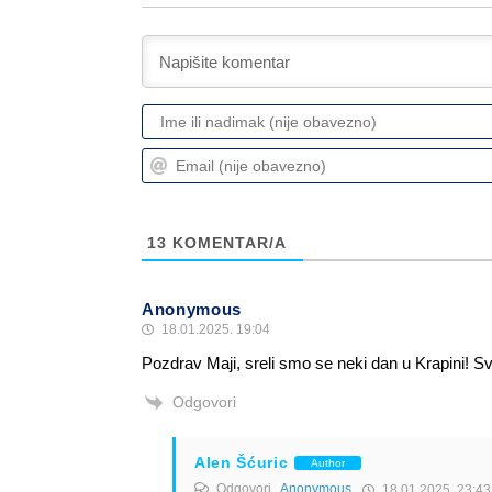
13
KOMENTAR/A
Anonymous
18.01.2025. 19:04
Pozdrav Maji, sreli smo se neki dan u Krapini! Sv
Odgovori
Alen Šćuric
Author
Odgovori
Anonymous
18.01.2025. 23:43