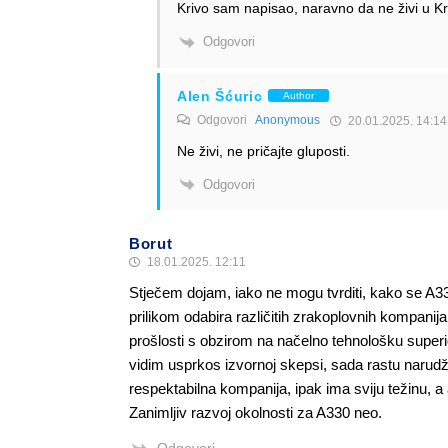
Krivo sam napisao, naravno da ne živi u K
Odgovori
Alen Šćuric
Author
Odgovori
Anonymous
20.01.2025. 14:14
Ne živi, ne pričajte gluposti.
Odgovori
Borut
18.01.2025. 12:11
Stječem dojam, iako ne mogu tvrditi, kako se A33
prilikom odabira različitih zrakoplovnih kompanija,
prošlosti s obzirom na načelno tehnološku superio
vidim usprkos izvornoj skepsi, sada rastu narudž
respektabilna kompanija, ipak ima sviju težinu, a
Zanimljiv razvoj okolnosti za A330 neo.