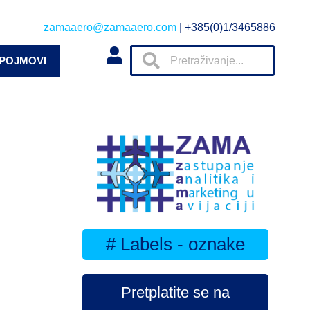
zamaaero@zamaaero.com
| +385(0)1/3465886
 POJMOVI
# Labels - oznake
Pretplatite se na