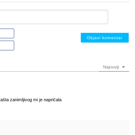
Ime
ili
nadimak
Email
(nije
(nije
obavezno)
obavezno)
Najnoviji
ašta zanimljivog mi je napričala