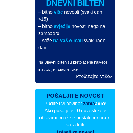
DNEVNI BILTEN
– bitno
više
novosti (svaki dan
>15)
– bitno
svježije
novosti nego na
zamaaero
– stiže
na vaš e-mail
svaki radni
dan
Na Dnevni bilten su pretplaćene najveće
institucije i zračne luke
Pročitajte više>
POŠALJITE NOVOST
Budite i vi novinar
zama
aero
!
Ako pošaljete 10 novosti koje
objavimo možete postati honorarni
suradnik
i pisati za novac!