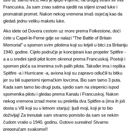
Francuska. Ja sam znao satima sjediti na stijeni iznad luke i
promatrati promet. Nakon nekog vremena imaš osjećaj kao da
gledaš jednu veliku maketu luke.
Ako idete od Dovera cestom uz more prema Folkestone, doći
ćete u Capel-le-Ferne gdje se nalazi “The Battle of Britain
Memorial” u spomen svim pilotima koji su letjeli u bitci za Britaniju
1940. godine. Cijelo područje je koncipirani kao propeler Spitfire -
a a u sredini sjedi pilot licem okrenut prema Francuskoj. Postoji i
spomen ploča sa imenima svih palih pilota. Također ima i replika
Spitfire -a i Hurricane -a, aviona koji su zapravo odlučili tu bitku
jer su bili superiorni njemačkim lovcima. Bio sam tamo 3 puta.
Kada sam tamo bio drugi puta, sjedio sam na stepenici ispod
spomenika pilotu i gledao prema Kanalu i Francuskoj. Nakon
nekog vremena iznad mene su preletila dva Spitfire-a (ima ih još
dosta u VB koji su u letnom stanju): ljudi moji, koji je to bio
doživljaj! Za trenutak sam stvarno pomislio da sam se nekim
čudom vratio u 1940. godinu. Gotovo surealno! Stvarno
preporučam svakome!!