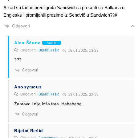
A kad su tačno preci grofa Sandwich-a preselili sa Balkana u
Englesku i promijenili prezime iz Sendvič u Sandwich?😀
Odgovori
Alen Šćuric
Author
Odgovori
Bijelić Rešid
18.01.2025. 13:32
???
Odgovori
Anonymous
Odgovori
Bijelić Rešid
18.01.2025. 23:59
Zapravo i nije loša fora. Hahahaha
Odgovori
Bijelić Rešid