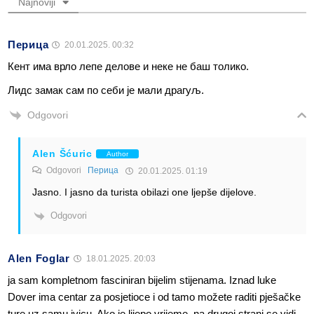
Najnoviji
Перица
20.01.2025. 00:32
Кент има врло лепе делове и неке не баш толико.
Лидс замак сам по себи је мали драгуљ.
Odgovori
Alen Šćuric
Author
Odgovori
Перица
20.01.2025. 01:19
Jasno. I jasno da turista obilazi one ljepše dijelove.
Odgovori
Alen Foglar
18.01.2025. 20:03
ja sam kompletnom fasciniran bijelim stijenama. Iznad luke
Dover ima centar za posjetioce i od tamo možete raditi pješačke
ture uz samu ivicu. Ako je lijepo vrijeme, na drugoj strani se vidi