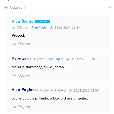
Odgovori
Alen Šćuric
Author
Odgovori
Alen Foglar
18.01.2025. 21:54
Precool.
Odgovori
Перица
Odgovori
Alen Foglar
20.01.2025. 00:32
Мени је Даксфорд више „легао”.
Odgovori
Alen Foglar
Odgovori
Перица
20.01.2025. 11:00
ovo je putopis iz Kenta, a Duxford nije u Kentu..
Odgovori