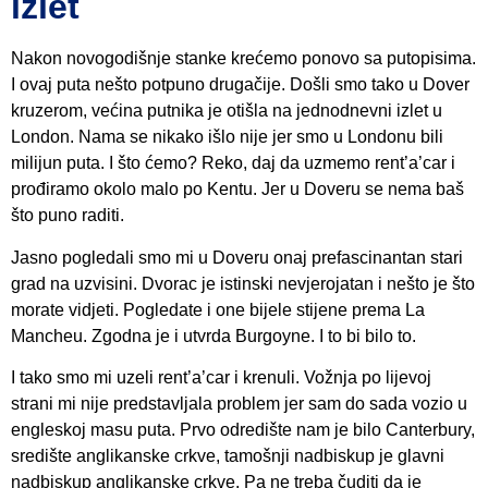
izlet
Nakon novogodišnje stanke krećemo ponovo sa putopisima.
I ovaj puta nešto potpuno drugačije. Došli smo tako u Dover
kruzerom, većina putnika je otišla na jednodnevni izlet u
London. Nama se nikako išlo nije jer smo u Londonu bili
milijun puta. I što ćemo? Reko, daj da uzmemo rent’a’car i
prođiramo okolo malo po Kentu. Jer u Doveru se nema baš
što puno raditi.
Jasno pogledali smo mi u Doveru onaj prefascinantan stari
grad na uzvisini. Dvorac je istinski nevjerojatan i nešto je što
morate vidjeti. Pogledate i one bijele stijene prema La
Mancheu. Zgodna je i utvrda Burgoyne. I to bi bilo to.
I tako smo mi uzeli rent’a’car i krenuli. Vožnja po lijevoj
strani mi nije predstavljala problem jer sam do sada vozio u
engleskoj masu puta. Prvo odredište nam je bilo Canterbury,
središte anglikanske crkve, tamošnji nadbiskup je glavni
nadbiskup anglikanske crkve. Pa ne treba čuditi da je