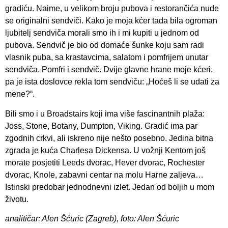
gradiću. Naime, u velikom broju pubova i restorančića nude
se originalni sendviči. Kako je moja kćer tada bila ogroman
ljubitelj sendviča morali smo ih i mi kupiti u jednom od
pubova. Sendvič je bio od domaće šunke koju sam radi
vlasnik puba, sa krastavcima, salatom i pomfrijem unutar
sendviča. Pomfri i sendvič. Dvije glavne hrane moje kćeri,
pa je ista doslovce rekla tom sendviču: „Hoćeš li se udati za
mene?“.
Bili smo i u Broadstairs koji ima više fascinantnih plaža:
Joss, Stone, Botany, Dumpton, Viking. Gradić ima par
zgodnih crkvi, ali iskreno nije nešto posebno. Jedina bitna
zgrada je kuća Charlesa Dickensa. U vožnji Kentom još
morate posjetiti Leeds dvorac, Hever dvorac, Rochester
dvorac, Knole, zabavni centar na molu Harne zaljeva…
Istinski predobar jednodnevni izlet. Jedan od boljih u mom
životu.
analitičar: Alen Šćuric (Zagreb), foto: Alen Šćuric