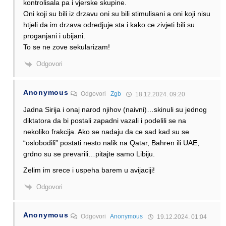
kontrolisala pa i vjerske skupine.
Oni koji su bili iz drzavu oni su bili stimulisani a oni koji nisu
htjeli da im drzava odredjuje sta i kako ce zivjeti bili su
proganjani i ubijani.
To se ne zove sekularizam!
Odgovori
Anonymous
Odgovori
Zgb
18.12.2024. 09:20
Jadna Sirija i onaj narod njihov (naivni)…skinuli su jednog
diktatora da bi postali zapadni vazali i podelili se na
nekoliko frakcija. Ako se nadaju da ce sad kad su se
“oslobodili” postati nesto nalik na Qatar, Bahren ili UAE,
grdno su se prevarili…pitajte samo Libiju.
Zelim im srece i uspeha barem u avijaciji!
Odgovori
Anonymous
Odgovori
Anonymous
19.12.2024. 01:04