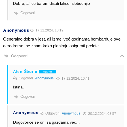
Dobro, ali ce barem disati lakse, slobodnije
Odgovori
Anonymous
17.12.2024. 10:19
Generalno dobra vijest, ali Izrael već godinama bombarduje ove
aerodrome, ne znam kako planiraju osigurati prelete
Odgovori
Alen Šćuric
Author
Odgovori
Anonymous
17.12.2024. 10:41
Istina.
Odgovori
Anonymous
Odgovori
Anonymous
20.12.2024. 08:57
Dogovorice se oni sa gazdama već…