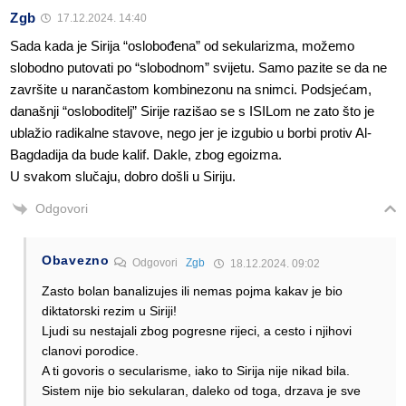
Zgb
17.12.2024. 14:40
Sada kada je Sirija “oslobođena” od sekularizma, možemo
slobodno putovati po “slobodnom” svijetu. Samo pazite se da ne
završite u narančastom kombinezonu na snimci. Podsjećam,
današnji “osloboditelj” Sirije razišao se s ISILom ne zato što je
ublažio radikalne stavove, nego jer je izgubio u borbi protiv Al-
Bagdadija da bude kalif. Dakle, zbog egoizma.
U svakom slučaju, dobro došli u Siriju.
Odgovori
Obavezno
Odgovori
Zgb
18.12.2024. 09:02
Zasto bolan banalizujes ili nemas pojma kakav je bio
diktatorski rezim u Siriji!
Ljudi su nestajali zbog pogresne rijeci, a cesto i njihovi
clanovi porodice.
A ti govoris o secularisme, iako to Sirija nije nikad bila.
Sistem nije bio sekularan, daleko od toga, drzava je sve