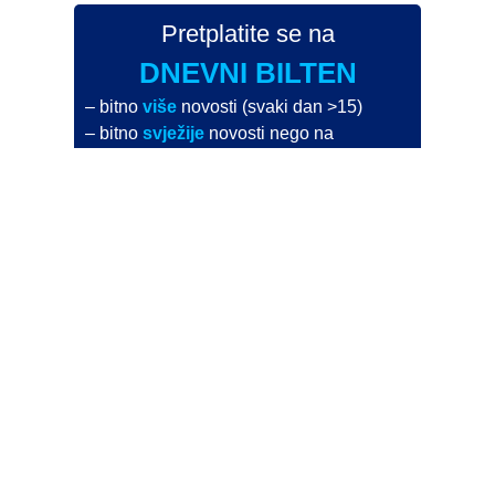
Pretplatite se na
DNEVNI BILTEN
– bitno
više
novosti (svaki dan >15)
– bitno
svježije
novosti nego na
zamaaero
– stiže
na vaš e-mail
svaki radni dan
Na Dnevni bilten su pretplaćene najveće institucije
i zračne luke
Pročitajte više>
POŠALJITE NOVOST
Budite i vi novinar
zama
aero
!
Ako pošaljete 10 novosti koje objavimo
možete postati honorarni suradnik
i pisati za novac!