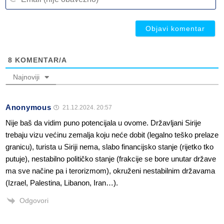
(n
ob
ob
8
KOMENTAR/A
Najnoviji
Anonymous
21.12.2024. 20:57
Nije baš da vidim puno potencijala u ovome. Državljani Sirije
trebaju vizu većinu zemalja koju neće dobit (legalno teško prelaze
granicu), turista u Siriji nema, slabo financijsko stanje (rijetko tko
putuje), nestabilno političko stanje (frakcije se bore unutar države
ma sve načine pa i terorizmom), okruženi nestabilnim državama
(Izrael, Palestina, Libanon, Iran…).
Odgovori