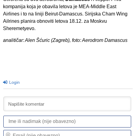
kompanija koja je obavila letova je MEA-Middle East
Airlines i to na liniji Beirut-Damascus. Sirijska Cham Wing
Ailrines planira obnoviti letova 18.12. za Moskvu
Sheremetyevo.
analitičar: Alen Šćuric (Zagreb), foto: Aerodrom Damascus
Login
I
ili
n
Em
(n