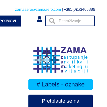
zamaaero@zamaaero.com
| +385(0)1/3465886
 POJMOVI
# Labels - oznake
Pretplatite se na