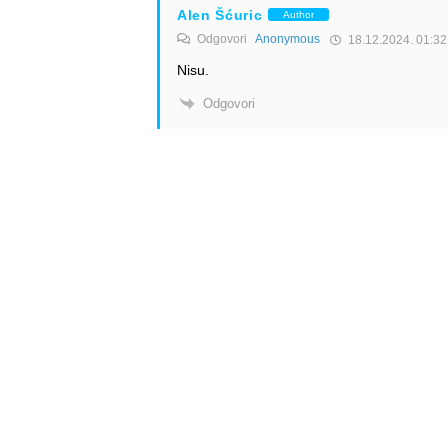
Alen Šćuric
Author
Odgovori
Anonymous
18.12.2024. 01:32
Nisu.
Odgovori
Info
Pretplata na dnevne 
Update
O nama