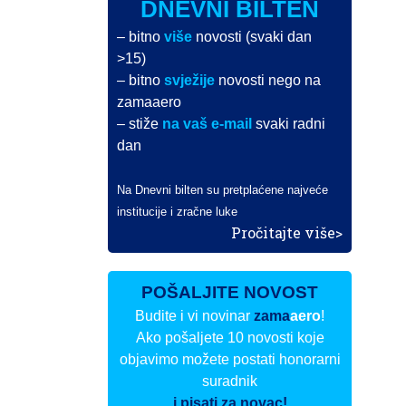
DNEVNI BILTEN
– bitno
više
novosti (svaki dan
>15)
– bitno
svježije
novosti nego na
zamaaero
– stiže
na vaš e-mail
svaki radni
dan
Na Dnevni bilten su pretplaćene najveće
institucije i zračne luke
Pročitajte više>
POŠALJITE NOVOST
Budite i vi novinar
zama
aero
!
Ako pošaljete 10 novosti koje
objavimo možete postati honorarni
suradnik
i pisati za novac!