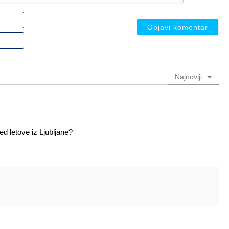
Ime
ili
nadimak
Email
(nije
(nije
obavezno)
obavezno)
Najnoviji
 letove iz Ljubljane?