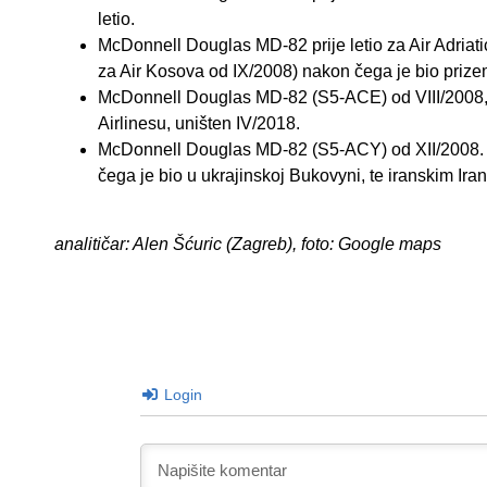
letio.
McDonnell Douglas MD-82 prije letio za Air Adriatic
za Air Kosova od IX/2008) nakon čega je bio prize
McDonnell Douglas MD-82 (S5-ACE) od VIII/2008, do
Airlinesu, uništen IV/2018.
McDonnell Douglas MD-82 (S5-ACY) od XII/2008. i
čega je bio u ukrajinskoj Bukovyni, te iranskim Iran 
analitičar: Alen Šćuric (Zagreb), foto: Google maps
Login