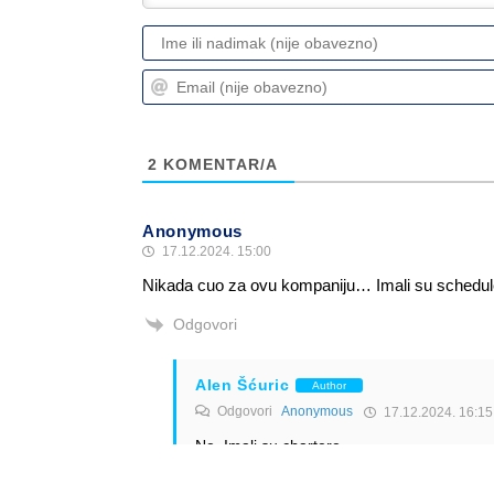
2
KOMENTAR/A
Anonymous
17.12.2024. 15:00
Nikada cuo za ovu kompaniju… Imali su scheduled
Odgovori
Alen Šćuric
Author
Odgovori
Anonymous
17.12.2024. 16:15
Ne. Imali su chartere.
Odgovori