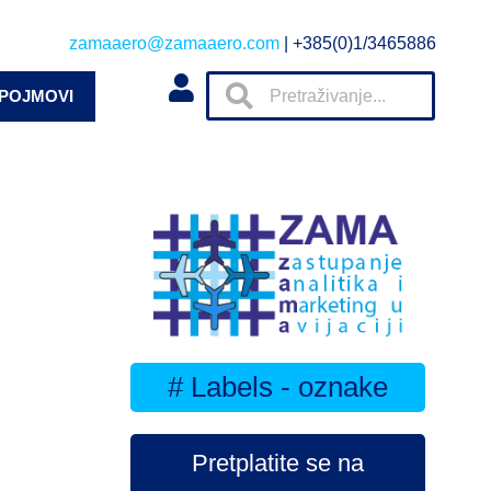
zamaaero@zamaaero.com
| +385(0)1/3465886
 POJMOVI
# Labels - oznake
Pretplatite se na