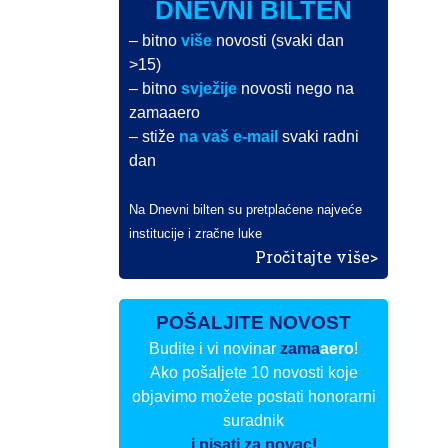
DNEVNI BILTEN
– bitno
više
novosti (svaki dan
>15)
– bitno
svježije
novosti nego na
zamaaero
– stiže
na vaš e-mail
svaki radni
dan
Na Dnevni bilten su pretplaćene najveće
institucije i zračne luke
Pročitajte više>
POŠALJITE NOVOST
Budite i vi novinar
zama
aero
!
Ako pošaljete 10 novosti koje
objavimo možete postati honorarni
suradnik
i pisati za novac!