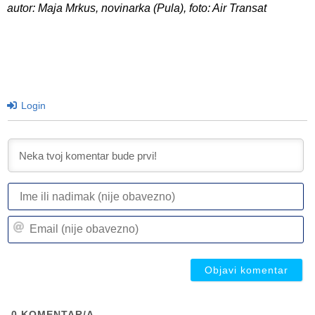
autor: Maja Mrkus, novinarka (Pula), foto: Air Transat
Login
I
ili
n
Em
(n
(n
ob
ob
0
KOMENTAR/A