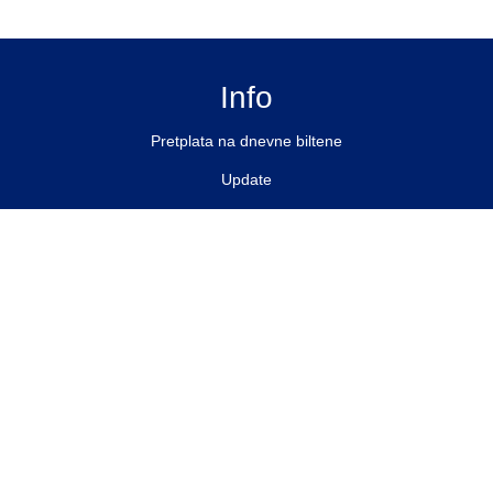
Info
Pretplata na dnevne biltene
Update
O nama
Kontakt
Impressum
Privacy Policy
Pratite nas
Facebook