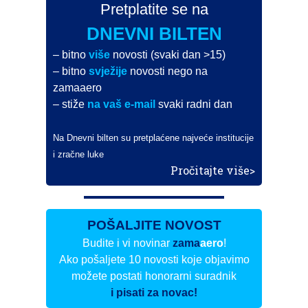
Pretplatite se na
DNEVNI BILTEN
– bitno
više
novosti (svaki dan >15)
– bitno
svježije
novosti nego na
zamaaero
– stiže
na vaš e-mail
svaki radni dan
Na Dnevni bilten su pretplaćene najveće institucije
i zračne luke
Pročitajte više>
POŠALJITE NOVOST
Budite i vi novinar
zama
aero
!
Ako pošaljete 10 novosti koje objavimo
možete postati honorarni suradnik
i pisati za novac!