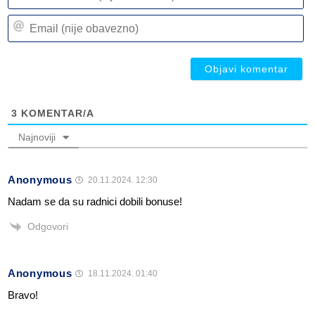
n
Em
(n
(n
ob
ob
3
KOMENTAR/A
Najnoviji
Anonymous
20.11.2024. 12:30
Nadam se da su radnici dobili bonuse!
Odgovori
Anonymous
18.11.2024. 01:40
Bravo!