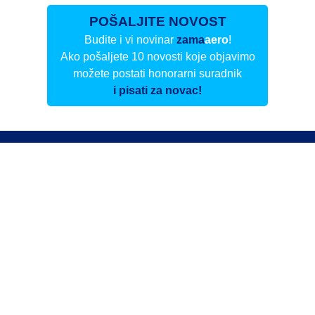
POŠALJITE NOVOST
Budite i vi novinar
zama
aero
!
Ako pošaljete 10 novosti koje objavimo
možete postati honorarni suradnik
i pisati za novac!
Info
Pretplata na dnevne biltene
Update
O nama
Kontakt
Impressum