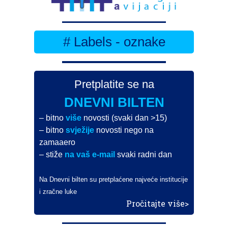
# Labels - oznake
Pretplatite se na
DNEVNI BILTEN
– bitno
više
novosti (svaki dan >15)
– bitno
svježije
novosti nego na
zamaaero
– stiže
na vaš e-mail
svaki radni dan
Na Dnevni bilten su pretplaćene najveće institucije
i zračne luke
Pročitajte više>