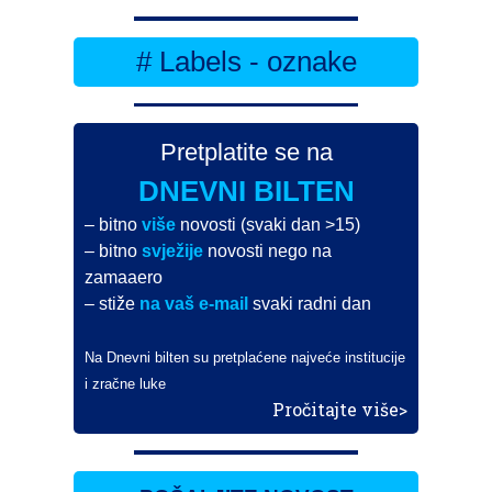
# Labels - oznake
Pretplatite se na
DNEVNI BILTEN
– bitno
više
novosti (svaki dan >15)
– bitno
svježije
novosti nego na
zamaaero
– stiže
na vaš e-mail
svaki radni dan
Na Dnevni bilten su pretplaćene najveće institucije
i zračne luke
Pročitajte više>