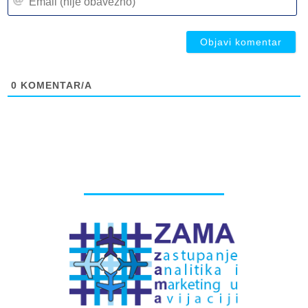
(n
ob
ob
0
KOMENTAR/A