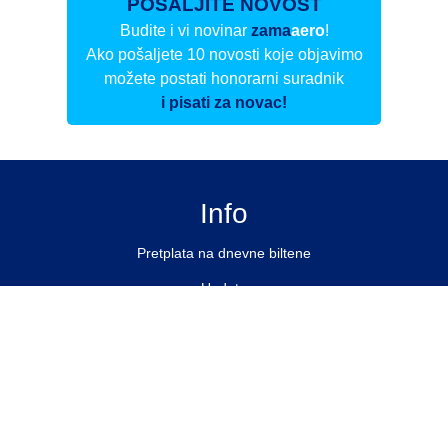
POŠALJITE NOVOST
Budite i vi novinar
zama
aero
!
Ako pošaljete 10 novosti koje objavimo
možete postati honorarni suradnik
i pisati za novac!
Info
Pretplata na dnevne biltene
Update
O nama
Kontakt
Impressum
Privacy Policy