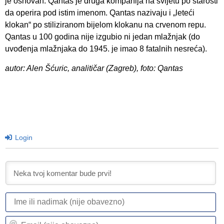
je osnovan. Qantas je druga kompanija na svijetu po starosti
da operira pod istim imenom. Qantas nazivaju i „leteći
klokan“ po stiliziranom bijelom klokanu na crvenom repu.
Qantas u 100 godina nije izgubio ni jedan mlažnjak (do
uvođenja mlažnjaka do 1945. je imao 8 fatalnih nesreća).
autor: Alen Šćuric, analitičar (Zagreb), foto: Qantas
Login
I
ili
n
Em
(n