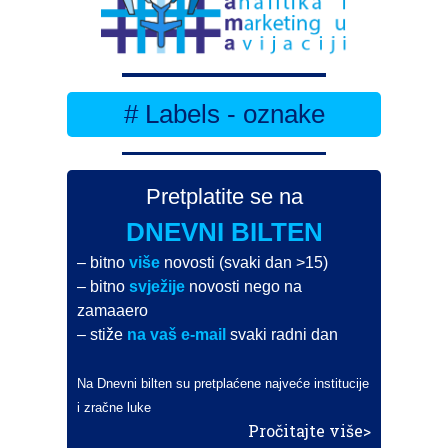
# Labels - oznake
Pretplatite se na
DNEVNI BILTEN
– bitno
više
novosti (svaki dan >15)
– bitno
svježije
novosti nego na
zamaaero
– stiže
na vaš e-mail
svaki radni dan
Na Dnevni bilten su pretplaćene najveće institucije
i zračne luke
Pročitajte više>