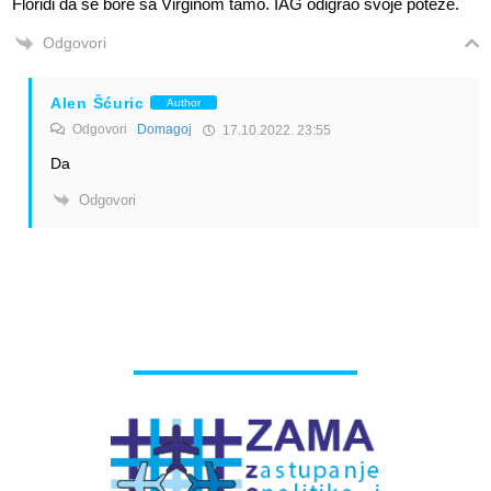
Floridi da se bore sa Virginom tamo. IAG odigrao svoje poteze.
Odgovori
Alen Šćuric
Author
Odgovori
Domagoj
17.10.2022. 23:55
Da
Odgovori