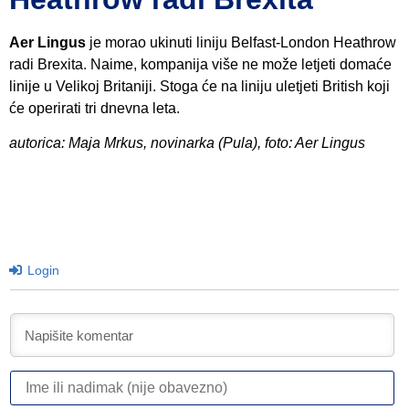
Aer Lingus
je morao ukinuti liniju Belfast-London Heathrow
radi Brexita. Naime, kompanija više ne može letjeti domaće
linije u Velikoj Britaniji. Stoga će na liniju uletjeti British koji
će operirati tri dnevna leta.
autorica: Maja Mrkus, novinarka (Pula), foto: Aer Lingus
Login
I
ili