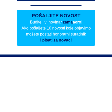
POŠALJITE NOVOST
Budite i vi novinar
zama
aero
!
Ako pošaljete 10 novosti koje objavimo
možete postati honorarni suradnik
i pisati za novac!
Info
Pretplata na dnevne biltene
Update
O nama
Kontakt