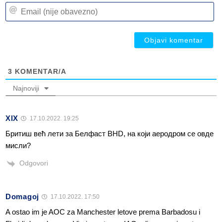
n
Em
(n
(n
ob
ob
3
KOMENTAR/A
Najnoviji
XlX
17.10.2022. 19:25
Бритиш већ лети за Белфаст BHD, на који аеродром се овде
мисли?
Odgovori
Domagoj
17.10.2022. 17:50
A ostao im je AOC za Manchester letove prema Barbadosu i