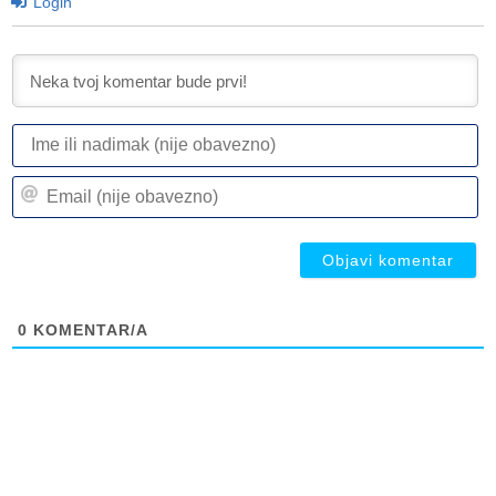
Login
I
ili
n
Em
(n
(n
ob
ob
0
KOMENTAR/A