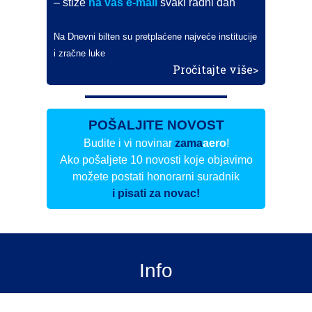
– stiže
na vaš e-mail
svaki radni dan
Na Dnevni bilten su pretplaćene najveće institucije
i zračne luke
Pročitajte više>
POŠALJITE NOVOST
Budite i vi novinar
zama
aero
!
Ako pošaljete 10 novosti koje objavimo
možete postati honorarni suradnik
i pisati za novac!
Info
Pretplata na dnevne biltene