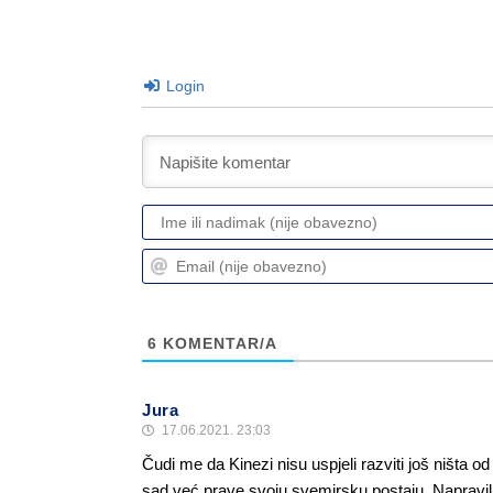
Login
6
KOMENTAR/A
Jura
17.06.2021. 23:03
Čudi me da Kinezi nisu uspjeli razviti još ništa od
sad već prave svoju svemirsku postaju. Napravil