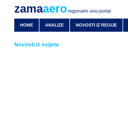
zama
aero
regionalni avio-portal
HOME
ANALIZE
NOVOSTI IZ REGIJE
Novosti iz svijeta