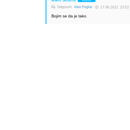
Alen Šćuric
Author
Odgovori
Alen Foglar
17.06.2021. 23:52
Bojim se da je tako.
Odgovori
Prepelica
17.06.2021. 08:40
Da li je ovo render Boeing-a 787? 🙂
Odgovori
Alen Šćuric
Author
Odgovori
Prepelica
17.06.2021. 09:17
Ha, zar bi to bilo čudno?
Odgovori