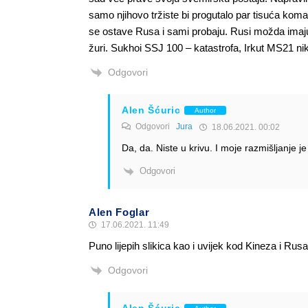
samo njihovo tržiste bi progutalo par tisuća komad
se ostave Rusa i sami probaju. Rusi možda imaju 
žuri. Sukhoi SSJ 100 – katastrofa, Irkut MS21 
Odgovori
Alen Šćuric
Author
Odgovori
Jura
18.06.2021. 00:02
Da, da. Niste u krivu. I moje razmišljanje je 
Odgovori
Alen Foglar
17.06.2021. 11:49
Puno lijepih slikica kao i uvijek kod Kineza i Rusa
Odgovori