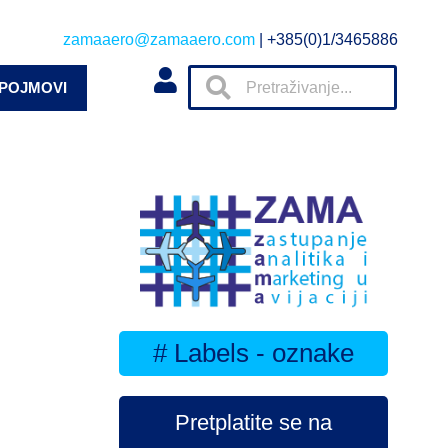
zamaaero@zamaaero.com
| +385(0)1/3465886
 POJMOVI
# Labels - oznake
Pretplatite se na