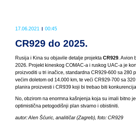
17.06.2021
00:45
CR929 do 2025.
Rusija i Kina su objavile detalje projekta
CR929
. Avion 
2026. Projekt kineskog COMAC-a i ruskog UAC-a je kon
proizvoditi u tri inačice, standardna CR929-600 sa 280 
većim doletom od 14.000 km, te veći CR929-700 sa 320 
planira proizvesti i CR939 koji bi trebao biti konkurenci
No, obzirom na enormna kašnjenja koja su imali bitno je
optimistična petogodišnji plan stvarno i obistiniti.
autor: Alen Šćuric, analitičar (Zagreb), foto: CR929