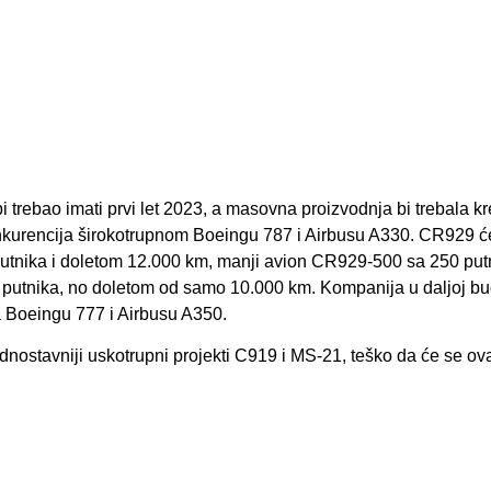
bi trebao imati prvi let 2023, a masovna proizvodnja bi trebala kr
kurencija širokotrupnom Boeingu 787 i Airbusu A330. CR929 ć
putnika i doletom 12.000 km, manji avion CR929-500 sa 250 putn
putnika, no doletom od samo 10.000 km. Kompanija u daljoj bu
ja Boeingu 777 i Airbusu A350.
dnostavniji uskotrupni projekti C919 i MS-21, teško da će se ov