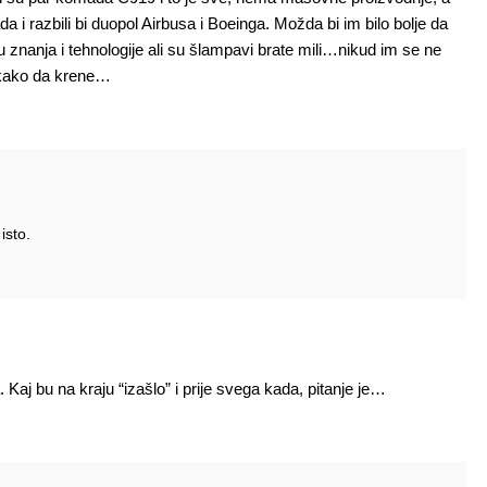
a i razbili bi duopol Airbusa i Boeinga. Možda bi im bilo bolje da
znanja i tehnologije ali su šlampavi brate mili…nikud im se ne
nikako da krene…
isto.
. Kaj bu na kraju “izašlo” i prije svega kada, pitanje je…