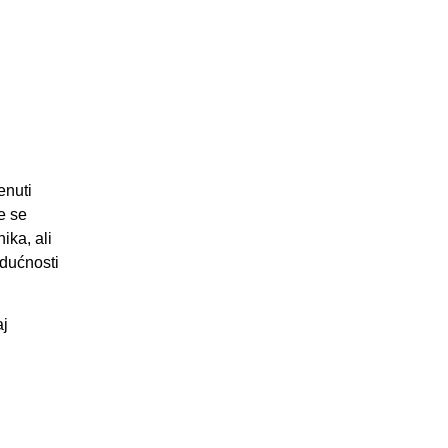
enuti
e se
ika, ali
dućnosti
aj