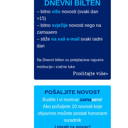
DNEVNI BILTEN
– bitno
više
novosti (svaki dan
>15)
– bitno
svježije
novosti nego na
zamaaero
– stiže
na vaš e-mail
svaki radni
dan
Na Dnevni bilten su pretplaćene najveće
institucije i zračne luke
Pročitajte više>
POŠALJITE NOVOST
Budite i vi novinar
zama
aero
!
Ako pošaljete 10 novosti koje
objavimo možete postati honorarni
suradnik
i pisati za novac!