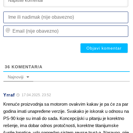
I
ili
n
Em
(n
(n
ob
ob
36
KOMENTAR/A
Najnoviji
Yrraf
17.04.2025. 23:52
Krenuće proizvodnja sa motorom ovakvim kakav je pa će za par
godina imati unapređene verzije. Svakako je iskorak u odnosu na
PS-90 koje su imali do sada. Koncepcijski u pitanju je korektno
rešenje, ima dobar odnos protočnosti, korektne titanijumske
šuplje lopatice, vrlo napredan sistem revrse trust-a. Naravno, nije