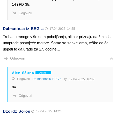
14 i PD-35.
Odgovori
Dalmatinac iz BEG-a
17.04.2025. 14:55
Treba tu mnogo više sem poboljšanja, ali bar priznaju da žele da
unaprede postojeće motore. Samo sa sankcijama, teško da će
uspeti to da urade za 2,5 godine…
Odgovori
Alen Šćuric
Author
Odgovori
Dalmatinac iz BEG-a
17.04.2025. 16:09
da
Odgovori
Dzordz Soros
17.04.2025. 14:24