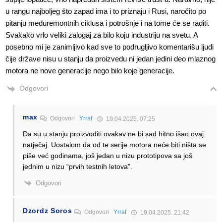
u rangu najboljeg što zapad ima i to priznaju i Rusi, naročito po
pitanju međuremontnih ciklusa i potrošnje i na tome će se raditi.
Svakako vrlo veliki zalogaj za bilo koju industriju na svetu. A
posebno mi je zanimljivo kad sve to podrugljivo komentarišu ljudi
čije države nisu u stanju da proizvedu ni jedan jedini deo mlaznog
motora ne nove generacije nego bilo koje generacije.
Odgovori
max
Odgovori
Yrraf
19.04.2025. 07:25
Da su u stanju proizvoditi ovakav ne bi sad hitno išao ovaj
natječaj. Uostalom da od te serije motora neće biti ništa se
piše već godinama, još jedan u nizu prototipova sa još
jednim u nizu “prvih testnih letova”.
Odgovori
Dzordz Soros
Odgovori
Yrraf
19.04.2025. 21:42