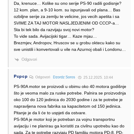
Da, krenuce… Kolike su ono serije PS-90 radili godisnje?
12 kom. plan, a 9-10 kom. su ispunjavali od plana… Bas
ozbiljne serije za zemlju te velicine, jos vecih apetita i sa
SVIME ZA TAJ MOTOR NASLJEDJENIM OD CCCP-a…
Sta bi tek bilo da razvijaju svoj novi motor?
To vide sada. Avijacijski tigar… Kaze mjau…
Brezmjev, Andropov, Hruscov se u grobu oktecu kako su
sve unistili i konvertovali u vile na Azurnoj obali i Londonu…
Odgovori
Pcpcp
Odgovori
Dzordz Soros
25.12.2025. 10:44
PS-90A motor se proizvodi u obimu oko 40 motora godišnje
što je veoma malo za ruske potrebe. Palnira se proizvodnja
oko 100 do 120 jedinica do 2030 godine i za te potrebe je
napravljena nova fabrika sa kapacitetom od 150 jedinica.
Pitanje je da li će to uspjeti da ostvare.
PS-90A je motor koji je potreban za vojnu transportnu
avijaciju i ne planirau ga koristiti za civilnu upotrebu kao do
sada. Za te potrebe razvjaju PD familiju motora PD-8, PD-