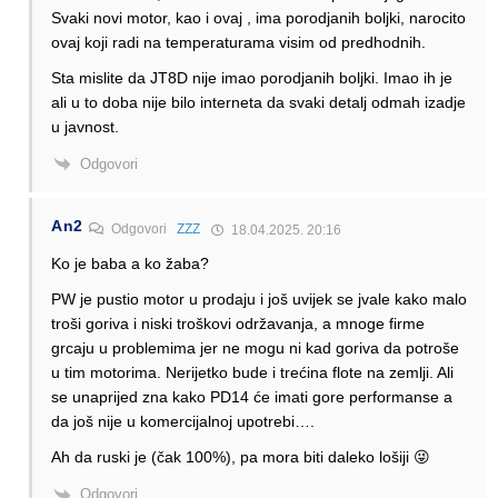
Svaki novi motor, kao i ovaj , ima porodjanih boljki, narocito
ovaj koji radi na temperaturama visim od predhodnih.
Sta mislite da JT8D nije imao porodjanih boljki. Imao ih je
ali u to doba nije bilo interneta da svaki detalj odmah izadje
u javnost.
Odgovori
An2
Odgovori
ZZZ
18.04.2025. 20:16
Ko je baba a ko žaba?
PW je pustio motor u prodaju i još uvijek se jvale kako malo
troši goriva i niski troškovi održavanja, a mnoge firme
grcaju u problemima jer ne mogu ni kad goriva da potroše
u tim motorima. Nerijetko bude i trećina flote na zemlji. Ali
se unaprijed zna kako PD14 će imati gore performanse a
da još nije u komercijalnoj upotrebi….
Ah da ruski je (čak 100%), pa mora biti daleko lošiji 😜
Odgovori