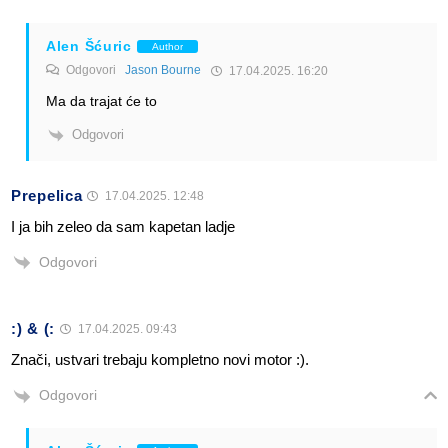
Alen Šćuric
Author
Odgovori
Jason Bourne
17.04.2025. 16:20
Ma da trajat će to
Odgovori
Prepelica
17.04.2025. 12:48
I ja bih zeleo da sam kapetan ladje
Odgovori
:) & (:
17.04.2025. 09:43
Znači, ustvari trebaju kompletno novi motor :).
Odgovori