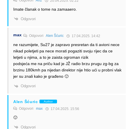
Odgovori
An2
20.04.2025. 02:22
Imate članak o tome na zamaaero.
Odgovori
max
Odgovori
Alen Šćuric
17.04.2025. 14:42
ne razumijete, Su27 je zapravo presretan da ti avioni nece
nikad poletjeti pa nece morati pogaziti svoju rijec da ce
letjeti u njima, a to je zaista ogroman rizik
podsjeća me na priču kad je JŽ radio brzu prugu zg-bg za
brzinu 180kmh pa nijedan direktor nije htio ući u probni vlak
jer su znali kako je građeno 🙂
Odgovori
Alen Šćuric
Author
Odgovori
max
17.04.2025. 15:56
🙂
Odgovori