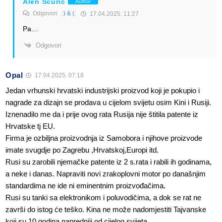
Alen Šćuric
Author
Odgovori
:) & (:
17.04.2025. 11:27
Pa…
Odgovori
Opal
17.04.2025. 07:18
Jedan vrhunski hrvatski industrijski proizvod koji je pokupio i
nagrade za dizajn se prodava u cijelom svijetu osim Kini i Rusiji.
Iznenadilo me da i prije ovog rata Rusija nije štitila patente iz
Hrvatske tj EU.
Firma je ozbiljna proizvodnja iz Samobora i njihove proizvode
imate svugdje po Zagrebu ,Hrvatskoj,Europi itd.
Rusi su zarobili njemačke patente iz 2 s.rata i rabili ih godinama,
a neke i danas. Napraviti novi zrakoplovni motor po današnjim
standardima ne ide ni eminentnim proizvođačima.
Rusi su tanki sa elektronikom i poluvodičima, a dok se rat ne
završi do istog će teško. Kina ne može nadomjestiti Tajvanske
koji su 10 godina napredniji od cijelog svijeta.