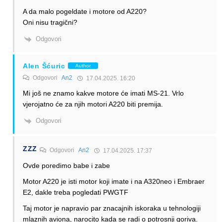
A da malo pogeldate i motore od A220?
Oni nisu tragični?
Odgovori
Alen Šćuric
Author
Odgovori
An2
17.04.2025. 16:20
Mi još ne znamo kakve motore će imati MS-21. Vrlo
vjerojatno će za njih motori A220 biti premija.
Odgovori
ZZZ
Odgovori
An2
17.04.2025. 17:37
Ovde poredimo babe i zabe
Motor A220 je isti motor koji imate i na A320neo i Embraer
E2, dakle treba pogledati PWGTF
Taj motor je napravio par znacajnih iskoraka u tehnologiji
mlaznih aviona, narocito kada se radi o potrosnji goriva.