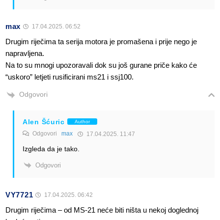
max
17.04.2025. 06:52
Drugim riječima ta serija motora je promašena i prije nego je
napravljena.
Na to su mnogi upozoravali dok su još gurane priče kako će
“uskoro” letjeti rusificirani ms21 i ssj100.
Odgovori
Alen Šćuric
Author
Odgovori
max
17.04.2025. 11:47
Izgleda da je tako.
Odgovori
VY7721
17.04.2025. 06:42
Drugim riječima – od MS-21 neće biti ništa u nekoj doglednoj