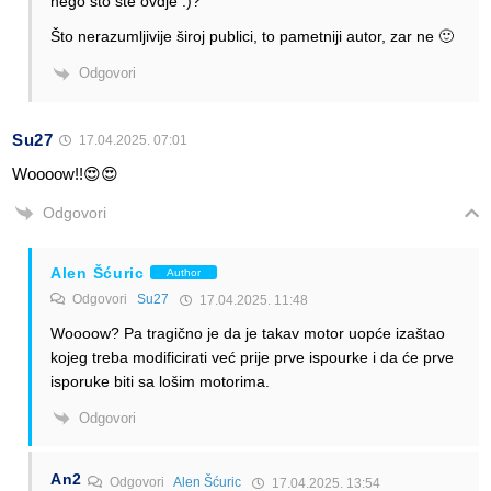
nego što ste ovdje :)?
Što nerazumljivije široj publici, to pametniji autor, zar ne 🙂
Odgovori
Su27
17.04.2025. 07:01
Woooow!!😍😍
Odgovori
Alen Šćuric
Author
Odgovori
Su27
17.04.2025. 11:48
Woooow? Pa tragično je da je takav motor uopće izaštao
kojeg treba modificirati već prije prve ispourke i da će prve
isporuke biti sa lošim motorima.
Odgovori
An2
Odgovori
Alen Šćuric
17.04.2025. 13:54