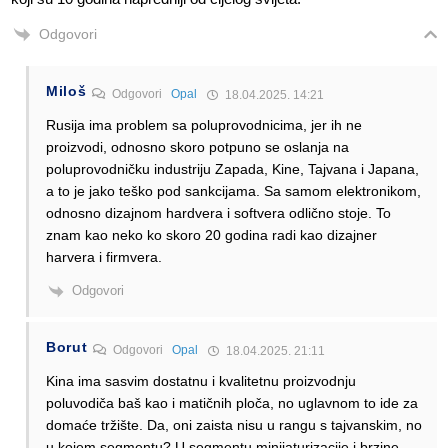
Odgovori
Miloš
Odgovori
Opal
18.04.2025. 14:21
Rusija ima problem sa poluprovodnicima, jer ih ne
proizvodi, odnosno skoro potpuno se oslanja na
poluprovodničku industriju Zapada, Kine, Tajvana i Japana,
a to je jako teško pod sankcijama. Sa samom elektronikom,
odnosno dizajnom hardvera i softvera odlično stoje. To
znam kao neko ko skoro 20 godina radi kao dizajner
harvera i firmvera.
Odgovori
Borut
Odgovori
Opal
18.04.2025. 21:11
Kina ima sasvim dostatnu i kvalitetnu proizvodnju
poluvodiča baš kao i matičnih ploča, no uglavnom to ide za
domaće tržište. Da, oni zaista nisu u rangu s tajvanskim, no
u kojem segmentu? U segmentu minijaturizacije i brzine…