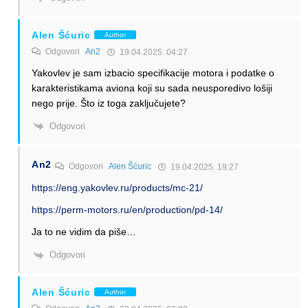
Alen Šćuric
Author
Odgovori
An2
19.04.2025. 04:27
Yakovlev je sam izbacio specifikacije motora i podatke o
karakteristikama aviona koji su sada neusporedivo lošiji
nego prije. Što iz toga zaključujete?
Odgovori
An2
Odgovori
Alen Šćuric
19.04.2025. 19:27
https://eng.yakovlev.ru/products/mc-21/
https://perm-motors.ru/en/production/pd-14/
Ja to ne vidim da piše…
Odgovori
Alen Šćuric
Author