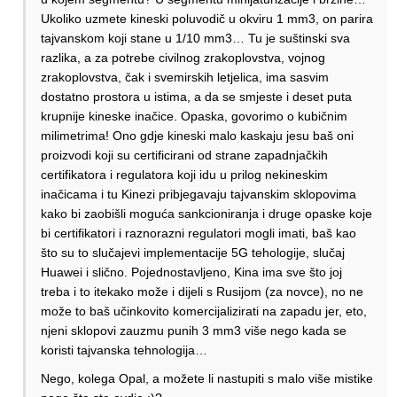
Ukoliko uzmete kineski poluvodič u okviru 1 mm3, on parira
tajvanskom koji stane u 1/10 mm3… Tu je suštinski sva
razlika, a za potrebe civilnog zrakoplovstva, vojnog
zrakoplovstva, čak i svemirskih letjelica, ima sasvim
dostatno prostora u istima, a da se smjeste i deset puta
krupnije kineske inačice. Opaska, govorimo o kubičnim
milimetrima! Ono gdje kineski malo kaskaju jesu baš oni
proizvodi koji su certificirani od strane zapadnjačkih
certifikatora i regulatora koji idu u prilog nekineskim
inačicama i tu Kinezi pribjegavaju tajvanskim sklopovima
kako bi zaobišli moguća sankcioniranja i druge opaske koje
bi certifikatori i raznorazni regulatori mogli imati, baš kao
što su to slučajevi implementacije 5G tehologije, slučaj
Huawei i slično. Pojednostavljeno, Kina ima sve što joj
treba i to itekako može i dijeli s Rusijom (za novce), no ne
može to baš učinkovito komercijalizirati na zapadu jer, eto,
njeni sklopovi zauzmu punih 3 mm3 više nego kada se
koristi tajvanska tehnologija…
Nego, kolega Opal, a možete li nastupiti s malo više mistike