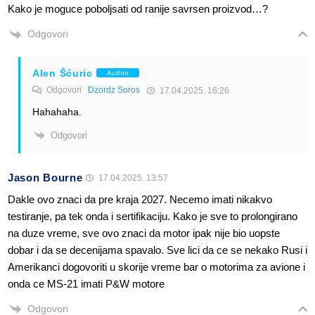
Kako je moguce poboljsati od ranije savrsen proizvod…?
Odgovori
Alen Šćuric
Author
Odgovori
Dzordz Soros
17.04.2025. 16:26
Hahahaha.
Odgovori
Jason Bourne
17.04.2025. 13:57
Dakle ovo znaci da pre kraja 2027. Necemo imati nikakvo
testiranje, pa tek onda i sertifikaciju. Kako je sve to prolongirano
na duze vreme, sve ovo znaci da motor ipak nije bio uopste
dobar i da se decenijama spavalo. Sve lici da ce se nekako Rusi i
Amerikanci dogovoriti u skorije vreme bar o motorima za avione i
onda ce MS-21 imati P&W motore
Odgovori