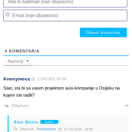
ili
n
Em
(n
(n
ob
ob
4
KOMENTAR/A
Najnoviji
Anonymous
17.03.2024. 07:04
Stari, sta bi sa vasim projektom avio-kompanije u Osijeku na
kojem ste radili?
Odgovori
Alen Šćuric
Author
Odgovori
Anonymous
17.03.2024. 18:05