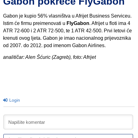
Gabon pokreće FlyGabon
Gabon je kupio 56% vlasništva u Afrijet Business Serviceu.
Istim će firmu preimenovati u
FlyGabon
. Afrijet u floti ima 4
ATR 72-600 i 2 ATR 72-500, te 1 ATR 42-500. Prvi letovi će
krenuti ovog ljeta. Gabon je imao nacionalnog prijevoznika
od 2007. do 2012. pod imenom Gabon Airlines.
analitičar: Alen Šćuric (Zagreb), foto: Afrijet
Login
I