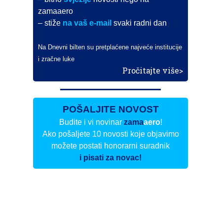
zamaaero
– stiže
na vaš e-mail
svaki radni dan
Na Dnevni bilten su pretplaćene najveće institucije
i zračne luke
Pročitajte više>
POŠALJITE NOVOST
Budite i vi novinar
zama
aero
!
Ako pošaljete 10 novosti koje objavimo
možete postati honorarni suradnik
i pisati za novac!
Info