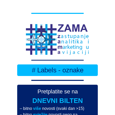
# Labels - oznake
Pretplatite se na
DNEVNI BILTEN
– bitno
više
novosti (svaki dan >15)
– bitno
svježije
novosti nego na