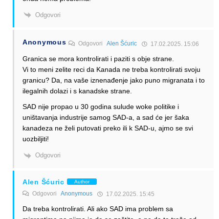
Odgovori
Anonymous
Odgovori
Alen Šćuric
17.02.2025. 15:06
Granica se mora kontrolirati i paziti s obje strane.
Vi to meni zelite reci da Kanada ne treba kontrolirati svoju
granicu? Da, na vaše iznenađenje jako puno migranata i to
ilegalnih dolazi i s kanadske strane.
SAD nije propao u 30 godina sulude woke politike i
uništavanja industrije samog SAD-a, a sad će jer šaka
kanadeza ne želi putovati preko ili k SAD-u, ajmo se svi
uozbiljiti!
Odgovori
Alen Šćuric
Author
Odgovori
Anonymous
17.02.2025. 15:45
Da treba kontrolirati. Ali ako SAD ima problem sa