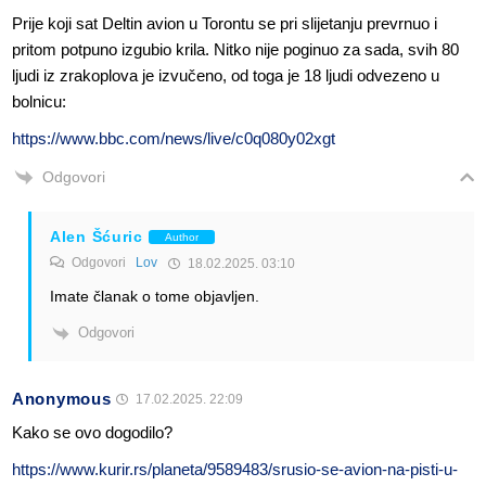
Prije koji sat Deltin avion u Torontu se pri slijetanju prevrnuo i
pritom potpuno izgubio krila. Nitko nije poginuo za sada, svih 80
ljudi iz zrakoplova je izvučeno, od toga je 18 ljudi odvezeno u
bolnicu:
https://www.bbc.com/news/live/c0q080y02xgt
Odgovori
Alen Šćuric
Author
Odgovori
Lov
18.02.2025. 03:10
Imate članak o tome objavljen.
Odgovori
Anonymous
17.02.2025. 22:09
Kako se ovo dogodilo?
https://www.kurir.rs/planeta/9589483/srusio-se-avion-na-pisti-u-