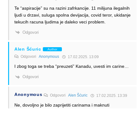
Te “aspiracije” su na razini zafrkancije. 11 milijuna ilegalnih
ljudi u drzavi, suluga spolna devijacija, covid teror, ukidanje
tekucih racuna ljudima je daleko veci problem.
Odgovori
Alen Šćuric
Author
Odgovori
Anonymous
17.02.2025. 13:09
I zbog toga se treba “preuzeti” Kanadu, uvesti im carine…
Odgovori
Anonymous
Odgovori
Alen Šćuric
17.02.2025. 13:39
Ne, dovoljno je bilo zaprijetiti carinama i maknuti
sumanutog Trudoa, i sve će se vratiti u normalu.
Odgovori
Alen Šćuric
Author