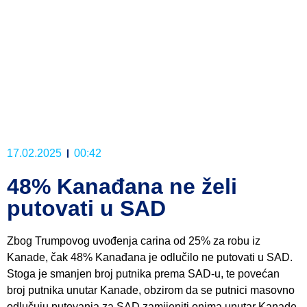
17.02.2025
00:42
48% Kanađana ne želi
putovati u SAD
Zbog Trumpovog uvođenja carina od 25% za robu iz
Kanade, čak 48% Kanađana je odlučilo ne putovati u SAD.
Stoga je smanjen broj putnika prema SAD-u, te povećan
broj putnika unutar Kanade, obzirom da se putnici masovno
odlučuju putovanja za SAD zamijeniti onima unutar Kanade.