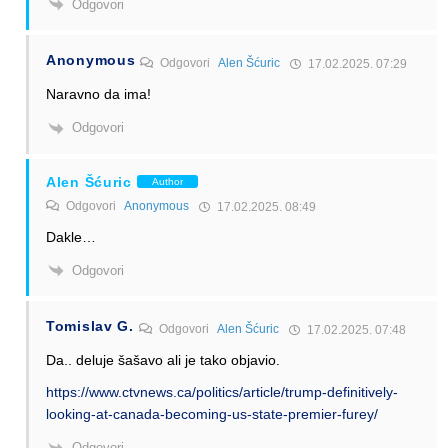
Odgovori
Anonymous
Odgovori
Alen Šćuric
17.02.2025. 07:29
Naravno da ima!
Odgovori
Alen Šćuric
Author
Odgovori
Anonymous
17.02.2025. 08:49
Dakle…
Odgovori
Tomislav G.
Odgovori
Alen Šćuric
17.02.2025. 07:48
Da.. deluje šašavo ali je tako objavio.
https://www.ctvnews.ca/politics/article/trump-definitively-
looking-at-canada-becoming-us-state-premier-furey/
Odgovori