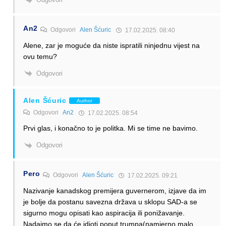
An2
Odgovori
Alen Šćuric
17.02.2025. 08:40
Alene, zar je moguće da niste ispratili ninjednu vijest na
ovu temu?
Odgovori
Alen Šćuric
Author
Odgovori
An2
17.02.2025. 08:54
Prvi glas, i konačno to je politka. Mi se time ne bavimo.
Odgovori
Pero
Odgovori
Alen Šćuric
17.02.2025. 09:21
Nazivanje kanadskog premijera guvernerom, izjave da im
je bolje da postanu savezna država u sklopu SAD-a se
sigurno mogu opisati kao aspiracija ili ponižavanje.
Nadajmo se da će idioti poput trumpa(namjerno malo