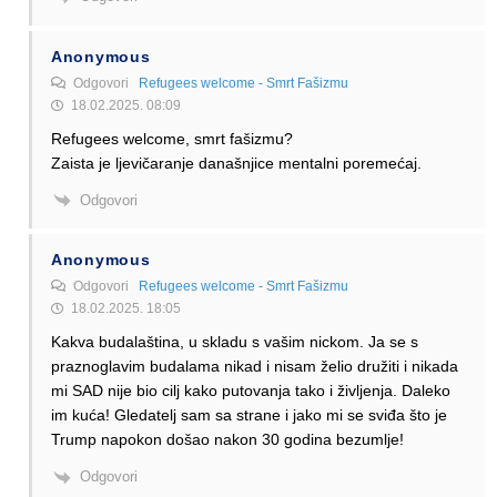
Anonymous
Odgovori
Refugees welcome - Smrt Fašizmu
18.02.2025. 08:09
Refugees welcome, smrt fašizmu?
Zaista je ljevičaranje današnjice mentalni poremećaj.
Odgovori
Anonymous
Odgovori
Refugees welcome - Smrt Fašizmu
18.02.2025. 18:05
Kakva budalaština, u skladu s vašim nickom. Ja se s
praznoglavim budalama nikad i nisam želio družiti i nikada
mi SAD nije bio cilj kako putovanja tako i življenja. Daleko
im kuća! Gledatelj sam sa strane i jako mi se sviđa što je
Trump napokon došao nakon 30 godina bezumlje!
Odgovori