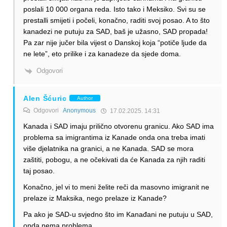
poslali 10 000 organa reda. Isto tako i Meksiko. Svi su se
prestalli smijeti i počeli, konačno, raditi svoj posao. A to što
kanadezi ne putuju za SAD, baš je užasno, SAD propada!
Pa zar nije jučer bila vijest o Danskoj koja “potiče ljude da
ne lete”, eto prilike i za kanadeze da sjede doma.
Odgovori
Alen Šćuric
Author
Odgovori
Anonymous
17.02.2025. 14:31
Kanada i SAD imaju prilično otvorenu granicu. Ako SAD ima
problema sa imigrantima iz Kanade onda ona treba imati
više djelatnika na granici, a ne Kanada. SAD se mora
zaštiti, pobogu, a ne očekivati da će Kanada za njih raditi
taj posao.
Konačno, jel vi to meni želite reči da masovno imigranit ne
prelaze iz Maksika, nego prelaze iz Kanade?
Pa ako je SAD-u svjedno što im Kanađani ne putuju u SAD,
onda nema problema.