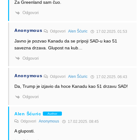
Za Greenland sam čuo.
Odgovori
Anonymous
Odgovori
Alen Šćuric
17.02.2025. 01:53
Javno je pozvao Kanadu da se pripoji SAD-u kao 51
savezna drzava. Glupost na kub…
Odgovori
Anonymous
Odgovori
Alen Šćuric
17.02.2025. 06:43
Da, Trump je izjavio da hoce Kanadu kao 51 drzavu SAD!
Odgovori
Alen Šćuric
Author
Odgovori
Anonymous
17.02.2025. 08:45
A gluposti.