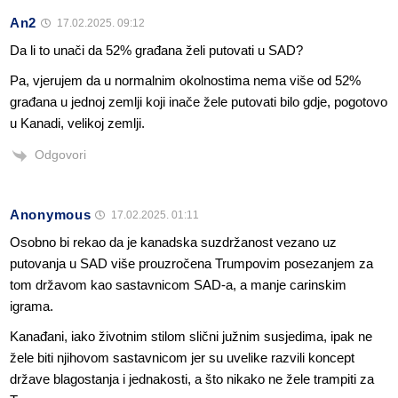
An2
17.02.2025. 09:12
Da li to unači da 52% građana želi putovati u SAD?
Pa, vjerujem da u normalnim okolnostima nema više od 52%
građana u jednoj zemlji koji inače žele putovati bilo gdje, pogotovo
u Kanadi, velikoj zemlji.
Odgovori
Anonymous
17.02.2025. 01:11
Osobno bi rekao da je kanadska suzdržanost vezano uz
putovanja u SAD više prouzročena Trumpovim posezanjem za
tom državom kao sastavnicom SAD-a, a manje carinskim
igrama.
Kanađani, iako životnim stilom slični južnim susjedima, ipak ne
žele biti njihovom sastavnicom jer su uvelike razvili koncept
države blagostanja i jednakosti, a što nikako ne žele trampiti za