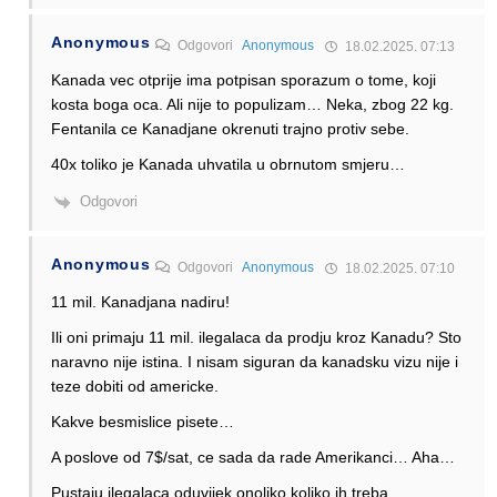
Anonymous
Odgovori
Anonymous
18.02.2025. 07:13
Kanada vec otprije ima potpisan sporazum o tome, koji
kosta boga oca. Ali nije to populizam… Neka, zbog 22 kg.
Fentanila ce Kanadjane okrenuti trajno protiv sebe.
40x toliko je Kanada uhvatila u obrnutom smjeru…
Odgovori
Anonymous
Odgovori
Anonymous
18.02.2025. 07:10
11 mil. Kanadjana nadiru!
Ili oni primaju 11 mil. ilegalaca da prodju kroz Kanadu? Sto
naravno nije istina. I nisam siguran da kanadsku vizu nije i
teze dobiti od americke.
Kakve besmislice pisete…
A poslove od 7$/sat, ce sada da rade Amerikanci… Aha…
Pustaju ilegalaca oduvijek onoliko koliko ih treba.