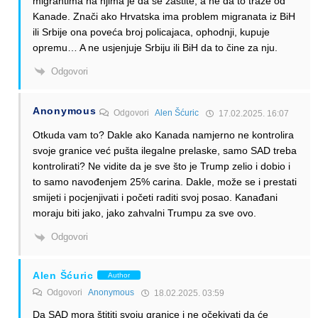
migrantima na njima je da se zaštite, a ne da to traže od
Kanade. Znači ako Hrvatska ima problem migranata iz BiH
ili Srbije ona poveća broj policajaca, ophodnji, kupuje
opremu… A ne usjenjuje Srbiju ili BiH da to čine za nju.
Odgovori
Anonymous
Odgovori
Alen Šćuric
17.02.2025. 16:07
Otkuda vam to? Dakle ako Kanada namjerno ne kontrolira
svoje granice već pušta ilegalne prelaske, samo SAD treba
kontrolirati? Ne vidite da je sve što je Trump zelio i dobio i
to samo navođenjem 25% carina. Dakle, može se i prestati
smijeti i pocjenjivati i početi raditi svoj posao. Kanađani
moraju biti jako, jako zahvalni Trumpu za sve ovo.
Odgovori
Alen Šćuric
Author
Odgovori
Anonymous
18.02.2025. 03:59
Da SAD mora štititi svoju granice i ne očekivati da će