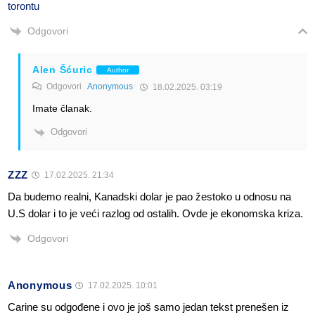
torontu
Odgovori
Alen Šćuric
Author
Odgovori
Anonymous
18.02.2025. 03:19
Imate članak.
Odgovori
ZZZ
17.02.2025. 21:34
Da budemo realni, Kanadski dolar je pao žestoko u odnosu na
U.S dolar i to je veći razlog od ostalih. Ovde je ekonomska kriza.
Odgovori
Anonymous
17.02.2025. 10:01
Carine su odgođene i ovo je još samo jedan tekst prenešen iz