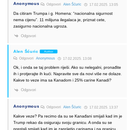
Anonymous
Odgovori
Alen Šćuric
17.02.2025. 13:05
Da citiram Trumpa i g. Homena: “nacionalna sigurnost
nema cijenu”. 11 milijuna ilegalaca je, priznat cete,
zasigurno nacionalna ugroza.
Odgovori
Alen Šćuric
Author
Odgovori
Anonymous
17.02.2025. 13:08
Ok, i onda se taj problem riješi. Ako su nelegalni, pronađite
ih i protjerajte ih kući. Napravite sve da novi više ne dolaze.
Kakve to veze ima sa Kanadom i 25% carine Kanadi?
Odgovori
Anonymous
Odgovori
Alen Šćuric
17.02.2025. 13:37
Kakve veze? Pa recimo da su se Kanađani smijali kad im je
Trump rekao da osiguraju svoju granicu. A onda su se
prestali smijati kad im je zaprijetio carinama i na granicu