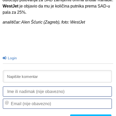
WestJet
je objavio da mu je količina putnika prema SAD-u
pala za 25%.
analitičar: Alen Šćuric (Zagreb), foto: WestJet
Login
I
ili
n
Em
(n
(n
ob
ob