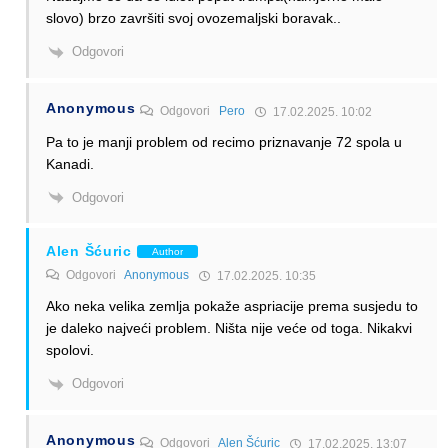
slovo) brzo završiti svoj ovozemaljski boravak..
Odgovori
Anonymous
Odgovori
Pero
17.02.2025. 10:02
Pa to je manji problem od recimo priznavanje 72 spola u
Kanadi.
Odgovori
Alen Šćuric
Author
Odgovori
Anonymous
17.02.2025. 10:35
Ako neka velika zemlja pokaže aspriacije prema susjedu to
je daleko najveći problem. Ništa nije veće od toga. Nikakvi
spolovi.
Odgovori
Anonymous
Odgovori
Alen Šćuric
17.02.2025. 13:07