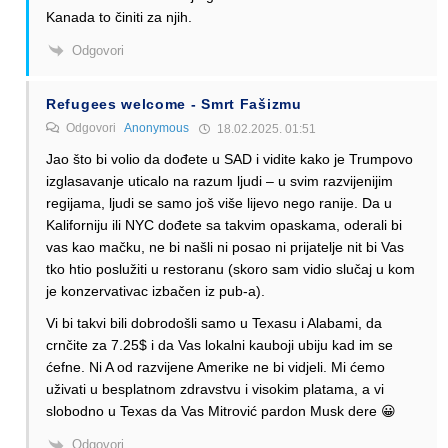
Kanada to činiti za njih.
Odgovori
Refugees welcome - Smrt Fašizmu
Odgovori
Anonymous
18.02.2025. 01:51
Jao što bi volio da dođete u SAD i vidite kako je Trumpovo
izglasavanje uticalo na razum ljudi – u svim razvijenijim
regijama, ljudi se samo još više lijevo nego ranije. Da u
Kaliforniju ili NYC dođete sa takvim opaskama, oderali bi
vas kao mačku, ne bi našli ni posao ni prijatelje nit bi Vas
tko htio poslužiti u restoranu (skoro sam vidio slučaj u kom
je konzervativac izbačen iz pub-a).
Vi bi takvi bili dobrodošli samo u Texasu i Alabami, da
crnčite za 7.25$ i da Vas lokalni kauboji ubiju kad im se
ćefne. Ni A od razvijene Amerike ne bi vidjeli. Mi ćemo
uživati u besplatnom zdravstvu i visokim platama, a vi
slobodno u Texas da Vas Mitrović pardon Musk dere 😀
Odgovori