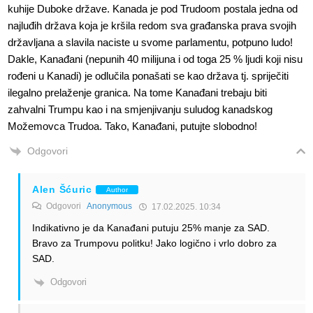
kuhije Duboke države. Kanada je pod Trudoom postala jedna od
najluđih država koja je kršila redom sva građanska prava svojih
državljana a slavila naciste u svome parlamentu, potpuno ludo!
Dakle, Kanađani (nepunih 40 milijuna i od toga 25 % ljudi koji nisu
rođeni u Kanadi) je odlučila ponašati se kao država tj. spriječiti
ilegalno prelaženje granica. Na tome Kanađani trebaju biti
zahvalni Trumpu kao i na smjenjivanju suludog kanadskog
Možemovca Trudoa. Tako, Kanađani, putujte slobodno!
Odgovori
Alen Šćuric
Author
Odgovori
Anonymous
17.02.2025. 10:34
Indikativno je da Kanađani putuju 25% manje za SAD.
Bravo za Trumpovu politku! Jako logično i vrlo dobro za
SAD.
Odgovori