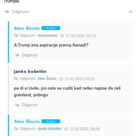
Trumpa.
Odgovori
Alen Šćuric
Author
Odgovori
Anonymous
17.02.2025. 01:13
A Trump ima aspiracije prema Kanadi?
Odgovori
janko bobetko
Odgovori
Alen Šćuric
17.02.2025. 01:51
pa di vi zivite, jos cete se cuditi kad netko napise da zeli
grenland, pobogu
Odgovori
Alen Šćuric
Author
Odgovori
janko bobetko
17.02.2025. 09:04