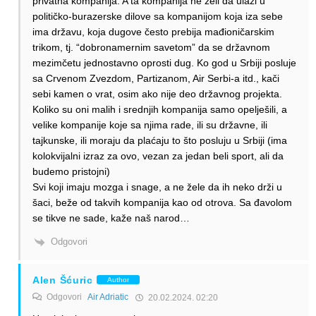
privatna kompanija. A ta kompanija ne želi da ulazi u
političko-burazerske dilove sa kompanijom koja iza sebe
ima državu, koja dugove često prebija mađioničarskim
trikom, tj. “dobronamernim savetom” da se državnom
mezimčetu jednostavno oprosti dug. Ko god u Srbiji posluje
sa Crvenom Zvezdom, Partizanom, Air Serbi-a itd., kači
sebi kamen o vrat, osim ako nije deo državnog projekta.
Koliko su oni malih i srednjih kompanija samo opelješili, a
velike kompanije koje sa njima rade, ili su državne, ili
tajkunske, ili moraju da plaćaju to što posluju u Srbiji (ima
kolokvijalni izraz za ovo, vezan za jedan beli sport, ali da
budemo pristojni)
Svi koji imaju mozga i snage, a ne žele da ih neko drži u
šaci, beže od takvih kompanija kao od otrova. Sa đavolom
se tikve ne sade, kaže naš narod…
Odgovori
Alen Šćuric
Author
Odgovori
Air Adriatic
20.02.2024. 02:20