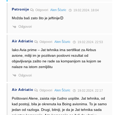
Petronije
Odgovori
Alen Šćuric
19.02.2024. 18:04
Možda baš zato što je jeftinije😊
Odgovori
Air Adriatic
Odgovori
Alen Šćuric
19.02.2024. 22:53
Iako Avia prime – Jat tehnika ima sertifikat za Airbus
avione, miliji im je pozitivan poslovni rezultat od
objavljivanja zašto ne rade sa kompanijom sa kojom se
nalaze na istom zemljištu
Odgovori
Air Adriatic
Odgovori
Alen Šćuric
19.02.2024. 22:17
Poštovani Alene, zaista nije čudno uopšte. Jat tehnika, od
kad postoji, bila je okrenuta ka Boing avionima. To je samo
jedan od razloga. Drugi, bitniji, je da je Jat tehnika sada