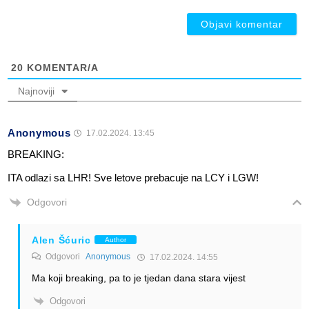
ob
20
KOMENTAR/A
Najnoviji
Anonymous
17.02.2024. 13:45
BREAKING:
ITA odlazi sa LHR! Sve letove prebacuje na LCY i LGW!
Odgovori
Alen Šćuric
Author
Odgovori
Anonymous
17.02.2024. 14:55
Ma koji breaking, pa to je tjedan dana stara vijest
Odgovori