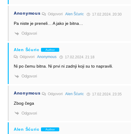
Anonymous
Odgovori
Alen Šćuric
17.02.2024. 20:30
Pa niste je preneli… A jako je bitna…
Odgovori
Alen Šćuric
Author
Odgovori
Anonymous
17.02.2024. 21:18
Ni po čemu bitna. Ni prvi ni zadnji koji su to napravili.
Odgovori
Anonymous
Odgovori
Alen Šćuric
17.02.2024. 23:35
Zbog čega
Odgovori
Alen Šćuric
Author