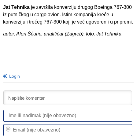
Jat Tehnika
je završila konverziju drugog Boeinga 767-300
iz putničkog u cargo avion. Istim kompanija kreće u
konverziju i trećeg 767-300 koji je već ugovoren i u pripremi.
autor: Alen Šćuric, analitičar (Zagreb), foto: Jat Tehnika
Login
I
ili
n
Em
(n
(n
ob