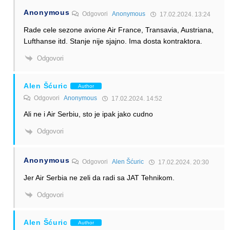
Anonymous
Odgovori
Anonymous
17.02.2024. 13:24
Rade cele sezone avione Air France, Transavia, Austriana,
Lufthanse itd. Stanje nije sjajno. Ima dosta kontraktora.
Odgovori
Alen Šćuric
Author
Odgovori
Anonymous
17.02.2024. 14:52
Ali ne i Air Serbiu, sto je ipak jako cudno
Odgovori
Anonymous
Odgovori
Alen Šćuric
17.02.2024. 20:30
Jer Air Serbia ne zeli da radi sa JAT Tehnikom.
Odgovori
Alen Šćuric
Author