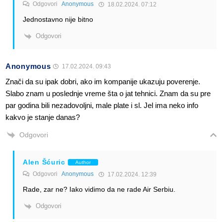
Odgovori
Anonymous
18.02.2024. 07:12
Jednostavno nije bitno
Odgovori
Anonymous
17.02.2024. 09:43
Znači da su ipak dobri, ako im kompanije ukazuju poverenje.
Slabo znam u poslednje vreme šta o jat tehnici. Znam da su pre
par godina bili nezadovoljni, male plate i sl. Jel ima neko info
kakvo je stanje danas?
Odgovori
Alen Šćuric
Author
Odgovori
Anonymous
17.02.2024. 12:39
Rade, zar ne? Iako vidimo da ne rade Air Serbiu.
Odgovori