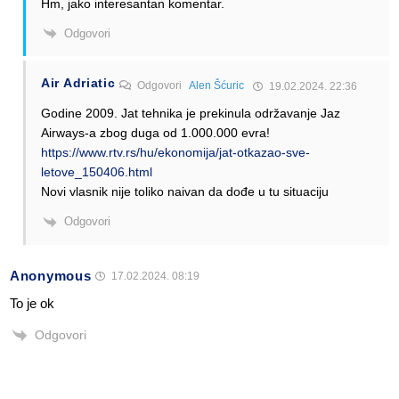
Hm, jako interesantan komentar.
Odgovori
Air Adriatic
Odgovori
Alen Šćuric
19.02.2024. 22:36
Godine 2009. Jat tehnika je prekinula održavanje Jaz
Airways-a zbog duga od 1.000.000 evra!
https://www.rtv.rs/hu/ekonomija/jat-otkazao-sve-
letove_150406.html
Novi vlasnik nije toliko naivan da dođe u tu situaciju
Odgovori
Anonymous
17.02.2024. 08:19
To je ok
Odgovori