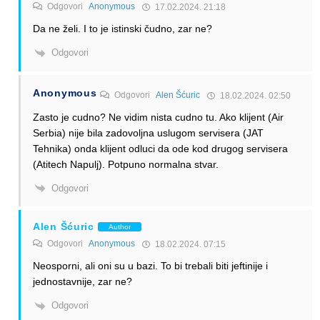
Odgovori
Anonymous
17.02.2024. 21:18
Da ne želi. I to je istinski čudno, zar ne?
Odgovori
Anonymous
Odgovori
Alen Šćuric
18.02.2024. 02:50
Zasto je cudno? Ne vidim nista cudno tu. Ako klijent (Air
Serbia) nije bila zadovoljna uslugom servisera (JAT
Tehnika) onda klijent odluci da ode kod drugog servisera
(Atitech Napulj). Potpuno normalna stvar.
Odgovori
Alen Šćuric
Author
Odgovori
Anonymous
18.02.2024. 07:15
Neosporni, ali oni su u bazi. To bi trebali biti jeftinije i
jednostavnije, zar ne?
Odgovori