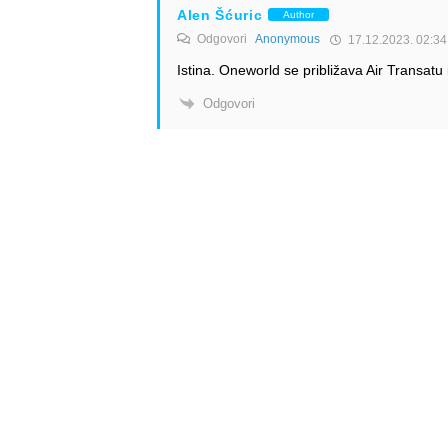
Alen Šćuric
Author
Odgovori
Anonymous
17.12.2023. 02:34
Istina. Oneworld se približava Air Transatu i
Odgovori
Info
Pretplata na dnevne 
Update
O nama