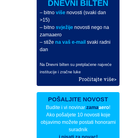
DNEVNI BILTEN
– bitno
više
novosti (svaki dan
>15)
– bitno
svježije
novosti nego na
zamaaero
– stiže
na vaš e-mail
svaki radni
dan
Na Dnevni bilten su pretplaćene najveće
institucije i zračne luke
Pročitajte više>
POŠALJITE NOVOST
Budite i vi novinar
zama
aero
!
Ako pošaljete 10 novosti koje
objavimo možete postati honorarni
suradnik
i pisati za novac!