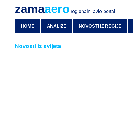
zama
aero
regionalni avio-portal
HOME
ANALIZE
NOVOSTI IZ REGIJE
Novosti iz svijeta