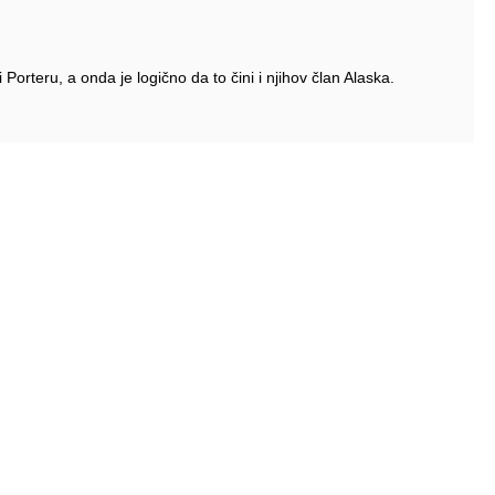
 Porteru, a onda je logično da to čini i njihov član Alaska.
Pratite nas
biltene
Facebook
P
Instagram
Poš
Po