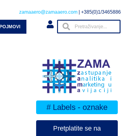
zamaaero@zamaaero.com
| +385(0)1/3465886
 POJMOVI
# Labels - oznake
Pretplatite se na