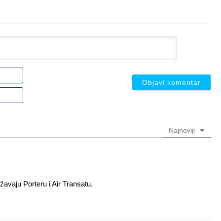
Ime
ili
nadimak
Email
(nije
(nije
obavezno)
obavezno)
Najnoviji
ižavaju Porteru i Air Transatu.