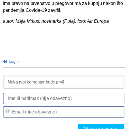
ima pravo na prvenstvo u pregovorima za kupnju nakon što
pandemija Covida-19 završi.
autor: Maja Mrkus, novinarka (Pula), foto: Air Europa
Login
I
ili
n
Em
(n
(n
ob
ob