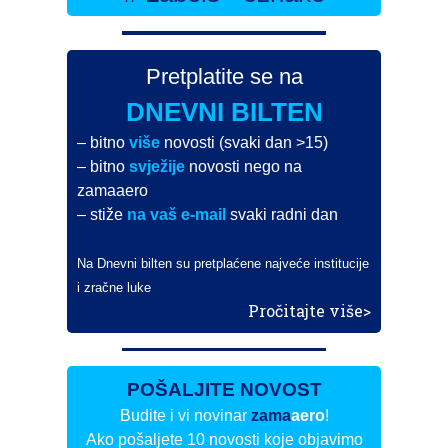
Pretplatite se na
DNEVNI BILTEN
– bitno
više
novosti (svaki dan >15)
– bitno
svježije
novosti nego na
zamaaero
– stiže
na vaš e-mail
svaki radni dan
Na Dnevni bilten su pretplaćene najveće institucije
i zračne luke
Pročitajte više>
POŠALJITE NOVOST
Budite i vi novinar
zama
aero
!
Ako pošaljete 10 novosti koje objavimo