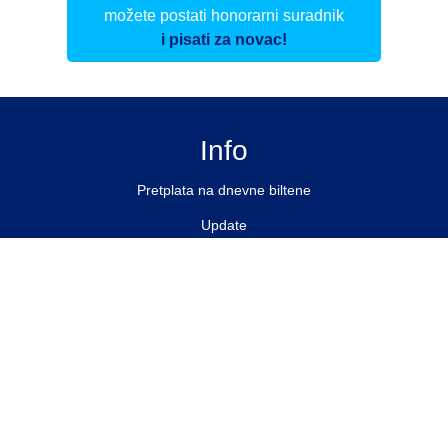
možete postati honorarni suradnik
i pisati za novac!
Info
Pretplata na dnevne biltene
Update
O nama
Kontakt
Impressum
Privacy Policy