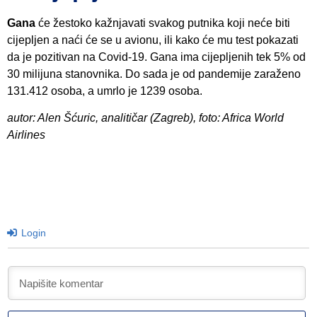
Gana
će žestoko kažnjavati svakog putnika koji neće biti
cijepljen a naći će se u avionu, ili kako će mu test pokazati
da je pozitivan na Covid-19. Gana ima cijepljenih tek 5% od
30 milijuna stanovnika. Do sada je od pandemije zaraženo
131.412 osoba, a umrlo je 1239 osoba.
autor: Alen Šćuric, analitičar (Zagreb), foto: Africa World
Airlines
Login
I