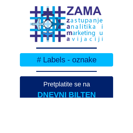
# Labels - oznake
Pretplatite se na
DNEVNI BILTEN
– bitno
više
novosti (svaki dan >15)
– bitno
svježije
novosti nego na
zamaaero
– stiže
na vaš e-mail
svaki radni dan