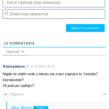
ili
n
Em
(n
(n
ob
ob
10
KOMENTAR/A
Najnoviji
Anonymous
17.12.2021. 06:22
Nigde ne videh ovde u tekstu sta znaci zapravo to “zestoko”
kaznjavanje?
25 puta po zadnjici?
Odgovori
Alen Šćuric
Author