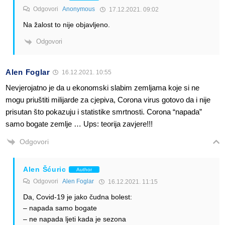
Odgovori
Anonymous
17.12.2021. 09:02
Na žalost to nije objavljeno.
Odgovori
Alen Foglar
16.12.2021. 10:55
Nevjerojatno je da u ekonomski slabim zemljama koje si ne
mogu priuštiti milijarde za cjepiva, Corona virus gotovo da i nije
prisutan što pokazuju i statistike smrtnosti. Corona “napada”
samo bogate zemlje … Ups: teorija zavjere!!!
Odgovori
Alen Šćuric
Author
Odgovori
Alen Foglar
16.12.2021. 11:15
Da, Covid-19 je jako čudna bolest:
– napada samo bogate
– ne napada ljeti kada je sezona