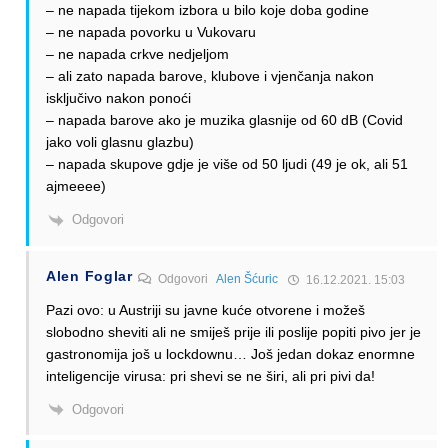
– ne napada tijekom izbora u bilo koje doba godine
– ne napada povorku u Vukovaru
– ne napada crkve nedjeljom
– ali zato napada barove, klubove i vjenčanja nakon
isključivo nakon ponoći
– napada barove ako je muzika glasnije od 60 dB (Covid
jako voli glasnu glazbu)
– napada skupove gdje je više od 50 ljudi (49 je ok, ali 51
ajmeeee)
Odgovori
Alen Foglar
Odgovori
Alen Šćuric
16.12.2021. 15:03
Pazi ovo: u Austriji su javne kuće otvorene i možeš
slobodno sheviti ali ne smiješ prije ili poslije popiti pivo jer je
gastronomija još u lockdownu… Još jedan dokaz enormne
inteligencije virusa: pri shevi se ne širi, ali pri pivi da!
Odgovori