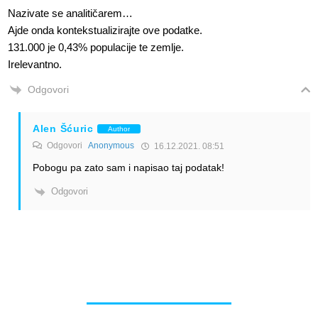
Nazivate se analitičarem…
Ajde onda kontekstualizirajte ove podatke.
131.000 je 0,43% populacije te zemlje.
Irelevantno.
Odgovori
Alen Šćuric
Author
Odgovori
Anonymous
16.12.2021. 08:51
Pobogu pa zato sam i napisao taj podatak!
Odgovori