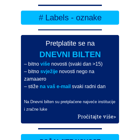
# Labels - oznake
Pretplatite se na
DNEVNI BILTEN
– bitno
više
novosti (svaki dan >15)
– bitno
svježije
novosti nego na
zamaaero
– stiže
na vaš e-mail
svaki radni dan
Na Dnevni bilten su pretplaćene najveće institucije
i zračne luke
Pročitajte više>