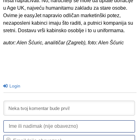
ništa naplaćivati. No, naručitelji se mole da uplate donacije
u Age UK, najveću humanitarnu zakladu za stare osobe.
Ovime je easyJet napravio odličan marketinški potez,
nezaposleni kabinci imaju što raditi, a putnici kompanija su
sretni. Dostavu vrši kabinsko osoblje i to u uniformama.
autor: Alen Šćuric, analitičar (Zagreb), foto: Alen Šćuric
Login
I
ili
n
Em
(n