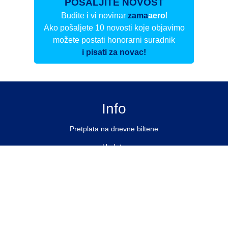
POŠALJITE NOVOST
Budite i vi novinar
zama
aero
!
Ako pošaljete 10 novosti koje objavimo
možete postati honorarni suradnik
i pisati za novac!
Info
Pretplata na dnevne biltene
Update
O nama
Kontakt
Impressum
Privacy Policy